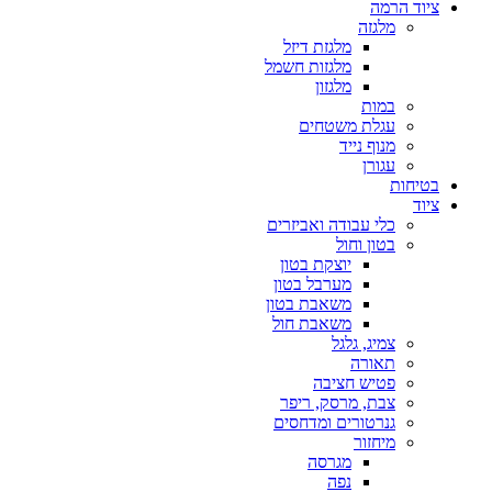
ציוד הרמה
מלגזה
מלגזת דיזל
מלגזות חשמל
מלגזון
במות
עגלת משטחים
מנוף נייד
עגורן
בטיחות
ציוד
כלי עבודה ואביזרים
בטון וחול
יוצקת בטון
מערבל בטון
משאבת בטון
משאבת חול
צמיג, גלגל
תאורה
פטיש חציבה
צבת, מרסק, ריפר
גנרטורים ומדחסים
מיחזור
מגרסה
נפה