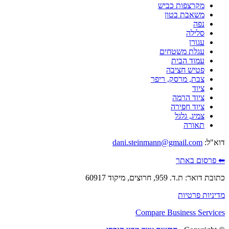
מקרצפות כביש
משאבת בטון
נפה
סלילה
עגורן
עגלת משטחים
עמוד הבית
פטיש חציבה
צבת, מרסק, ריפר
ציוד
ציוד הרמה
ציוד חפירה
צמיג, גלגל
תאורה
דוא"ל:
dani.steinmann@gmail.com
⬅ פרסום באתר
כתובת דואר: ת.ד. 959, חרוצים, מיקוד 60917
מדיניות פרטיות
Compare Business Services