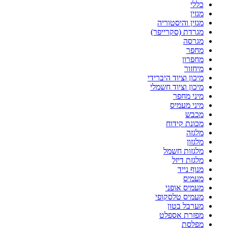
כללי
מגזין
מגזין והיסטוריה
מגרדת (סקרייפר)
מגרסה
מחפר
מחפרון
מיחזור
מיכון וציוד היברידי
מיכון וציוד חשמלי
מיני מחפר
מיני מעמיס
מכבש
מכונת קידוח
מלגזה
מלגזון
מלגזות חשמל
מלגזת דיזל
מנוף נייד
מעמיס
מעמיס אופני
מעמיס טלסקופי
מערבל בטון
מפזרת אספלט
מפלסת