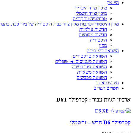
היי-טק
מיכון וציוד היברידי
מיכון וציוד חשמלי
טכנולוגיה מתקדמת
מגזין והיסטוריה
כתבות מגזין ציוד כבד, היסטוריה של ציוד כבד, כתבות
חדשות עולמיות
חדשות מקומיות
היסטוריה
מגזין
השוואת כלי צמ"ה
השוואת טרקטורים
השוואת מעמיסים ◄ שופלים
השוואת ציוד חפירה
השוואת משאיות
השוואת מכבשים
חיפוש באתר
תפריט
תפריט
ארכיון תגיות עבור :
קטרפילר D6T
קטרפילר D6 חדש – וחשמלי