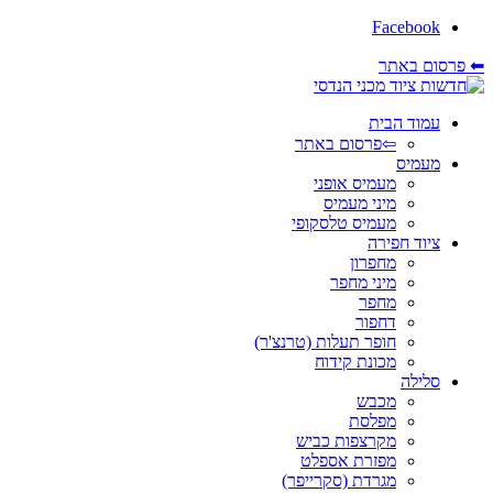
Facebook
⬅ פרסום באתר
עמוד הבית
⇦פרסום באתר
מעמיס
מעמיס אופני
מיני מעמיס
מעמיס טלסקופי
ציוד חפירה
מחפרון
מיני מחפר
מחפר
דחפור
חופר תעלות (טרנצ'ר)
מכונת קידוח
סלילה
מכבש
מפלסת
מקרצפות כביש
מפזרת אספלט
מגרדת (סקרייפר)