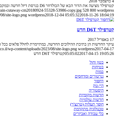
4 בדצמבר 2018
קטרפילר מציעה את הדור הבא של הבולדוזר D6 בגרסת דיזל חדשה ובמקביל – בגרסה חשמלית, לראשונה בסגמנט זה
train-cutaway-cm20180924-55328-53986-copy.jpg
528
800
wordpress
08/site-logo.png
wordpress
2018-12-04 05:05:32
2018-11-26 18:04:19
קטרפילר D6T חדש
17 באפריל 2017
עיקר החדשות הן בתיבת ההילוכים החדשה, במתיימרת לחולל פלאים בכל ה
o.il/wp-content/uploads/2023/08/site-logo.png
wordpress
2017-04-17
2017-04-15 19:05:26
05:05:02
קטרפילר D6T חדש
בטון וחול
בטיחות
במות
גנרטורים ומדחסים
דחפור
היי-טק
היסטוריה
חדשות מקומיות
חדשות עולמיות
חופר תעלות (טרנצ'ר)
טכנולוגיה מתקדמת
כלי עבודה ואביזרים