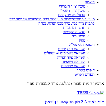
היי-טק
מיכון וציוד היברידי
מיכון וציוד חשמלי
טכנולוגיה מתקדמת
מגזין והיסטוריה
כתבות מגזין ציוד כבד, היסטוריה של ציוד כבד,
כתבות ציוד כבד, ציוד מכני הנדסי, צמ"ה
חדשות עולמיות
חדשות מקומיות
היסטוריה
מגזין
השוואת כלי צמ"ה
השוואת טרקטורים
השוואת מעמיסים ◄ שופלים
השוואת ציוד חפירה
השוואת משאיות
השוואת מכבשים
חיפוש באתר
תפריט
תפריט
ארכיון תגיות עבור :
צ.ל.ע. ציוד לעבודות עפר
מיני באגר 2.3 טון מטקאוצ'י (וידאו)