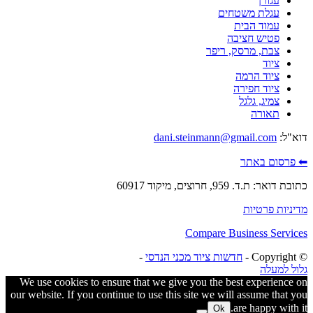
עגורן
עגלת משטחים
עמוד הבית
פטיש חציבה
צבת, מרסק, ריפר
ציוד
ציוד הרמה
ציוד חפירה
צמיג, גלגל
תאורה
דוא"ל:
dani.steinmann@gmail.com
⬅ פרסום באתר
כתובת דואר: ת.ד. 959, חרוצים, מיקוד 60917
מדיניות פרטיות
Compare Business Services
© ‫Copyright -
חדשות ציוד מכני הנדסי
-
גלול למעלה
We use cookies to ensure that we give you the best experience on
our website. If you continue to use this site we will assume that you
are happy with it.
Ok