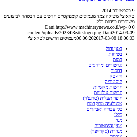
9 בספטמבר 2014
טקאוצי' משיקה צמד מעמיסים קומפקטיים חדשים עם הבטחה לביצועים
משופרים בפחות דלק
Dani
http://www.machinerynews.co.il/wp-
0
0
content/uploads/2023/08/site-logo.png
Dani
2014-09-09
2017-03-08 18:00:03
06:06:20
מעמיסים חדשים לטקאוצ'י
בטון וחול
בטיחות
במות
גנרטורים ומדחסים
דחפור
היי-טק
היסטוריה
חדשות מקומיות
חדשות עולמיות
חופר תעלות (טרנצ'ר)
טכנולוגיה מתקדמת
כלי עבודה ואביזרים
כללי
מגזין
מגזין והיסטוריה
מגרדת (סקרייפר)
מגרסה