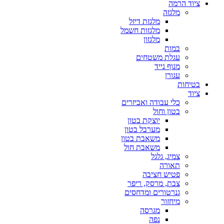
ציוד הרמה
מלגזה
מלגזת דיזל
מלגזות חשמל
מלגזון
במות
עגלת משטחים
מנוף נייד
עגורן
בטיחות
ציוד
כלי עבודה ואביזרים
בטון וחול
יוצקת בטון
מערבל בטון
משאבת בטון
משאבת חול
צמיג, גלגל
תאורה
פטיש חציבה
צבת, מרסק, ריפר
גנרטורים ומדחסים
מיחזור
מגרסה
נפה