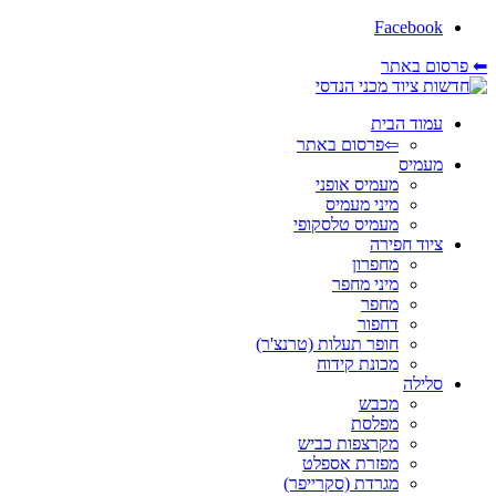
Facebook
⬅ פרסום באתר
עמוד הבית
⇦פרסום באתר
מעמיס
מעמיס אופני
מיני מעמיס
מעמיס טלסקופי
ציוד חפירה
מחפרון
מיני מחפר
מחפר
דחפור
חופר תעלות (טרנצ'ר)
מכונת קידוח
סלילה
מכבש
מפלסת
מקרצפות כביש
מפזרת אספלט
מגרדת (סקרייפר)