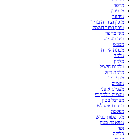
מחפר
מחפרון
מיחזור
מיכון וציוד היברידי
מיכון וציוד חשמלי
מיני מחפר
מיני מעמיס
מכבש
מכונת קידוח
מלגזה
מלגזון
מלגזות חשמל
מלגזת דיזל
מנוף נייד
מעמיס
מעמיס אופני
מעמיס טלסקופי
מערבל בטון
מפזרת אספלט
מפלסת
מקרצפות כביש
משאבת בטון
נפה
סלילה