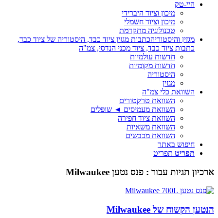
היי-טק
מיכון וציוד היברידי
מיכון וציוד חשמלי
טכנולוגיה מתקדמת
מגזין והיסטוריה
כתבות מגזין ציוד כבד, היסטוריה של ציוד כבד,
כתבות ציוד כבד, ציוד מכני הנדסי, צמ"ה
חדשות עולמיות
חדשות מקומיות
היסטוריה
מגזין
השוואת כלי צמ"ה
השוואת טרקטורים
השוואת מעמיסים ◄ שופלים
השוואת ציוד חפירה
השוואת משאיות
השוואת מכבשים
חיפוש באתר
תפריט
תפריט
ארכיון תגיות עבור :
פנס נטען Milwaukee
הנטען הקשוח של Milwaukee