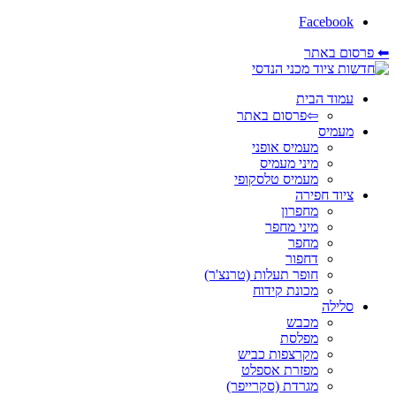
Facebook
⬅ פרסום באתר
עמוד הבית
⇦פרסום באתר
מעמיס
מעמיס אופני
מיני מעמיס
מעמיס טלסקופי
ציוד חפירה
מחפרון
מיני מחפר
מחפר
דחפור
חופר תעלות (טרנצ'ר)
מכונת קידוח
סלילה
מכבש
מפלסת
מקרצפות כביש
מפזרת אספלט
מגרדת (סקרייפר)