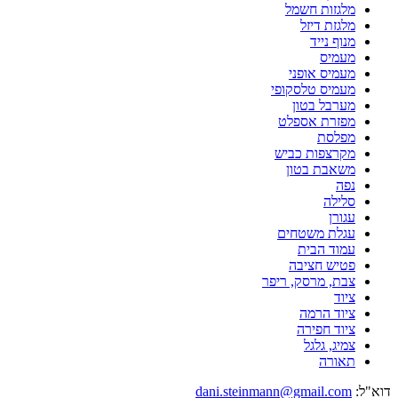
מלגזות חשמל
מלגזת דיזל
מנוף נייד
מעמיס
מעמיס אופני
מעמיס טלסקופי
מערבל בטון
מפזרת אספלט
מפלסת
מקרצפות כביש
משאבת בטון
נפה
סלילה
עגורן
עגלת משטחים
עמוד הבית
פטיש חציבה
צבת, מרסק, ריפר
ציוד
ציוד הרמה
ציוד חפירה
צמיג, גלגל
תאורה
דוא"ל:
dani.steinmann@gmail.com