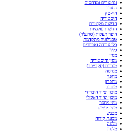
גנרטורים ומדחסים
דחפור
היי-טק
היסטוריה
חדשות מקומיות
חדשות עולמיות
חופר תעלות (טרנצ'ר)
טכנולוגיה מתקדמת
כלי עבודה ואביזרים
כללי
מגזין
מגזין והיסטוריה
מגרדת (סקרייפר)
מגרסה
מחפר
מחפרון
מיחזור
מיכון וציוד היברידי
מיכון וציוד חשמלי
מיני מחפר
מיני מעמיס
מכבש
מכונת קידוח
מלגזה
מלגזון