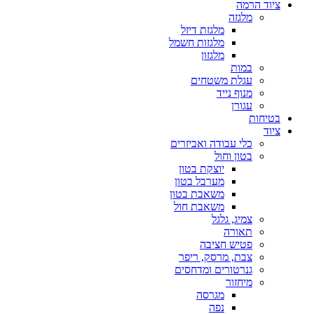
ציוד הרמה
מלגזה
מלגזת דיזל
מלגזות חשמל
מלגזון
במות
עגלת משטחים
מנוף נייד
עגורן
בטיחות
ציוד
כלי עבודה ואביזרים
בטון וחול
יוצקת בטון
מערבל בטון
משאבת בטון
משאבת חול
צמיג, גלגל
תאורה
פטיש חציבה
צבת, מרסק, ריפר
גנרטורים ומדחסים
מיחזור
מגרסה
נפה