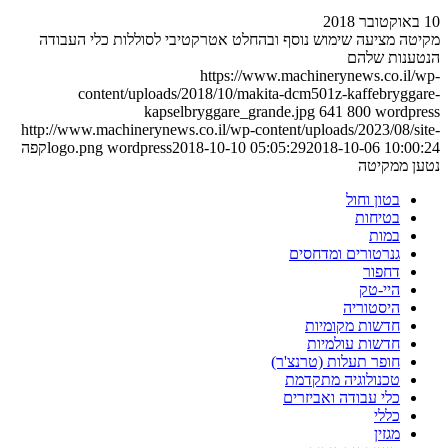
10 באוקטובר 2018
מקיטה מציעה שימוש נוסף ובהחלט אטרקטיבי לסוללות כלי העבודה
הנטענות שלהם
https://www.machinerynews.co.il/wp-
content/uploads/2018/10/makita-dcm501z-kaffebryggare-
kapselbryggare_grande.jpg
641
800
wordpress
http://www.machinerynews.co.il/wp-content/uploads/2023/08/site-
2018-10-06 10:00:24
2018-10-10 05:05:29
wordpress
logo.png
קפה
נטען ממקיטה
בטון וחול
בטיחות
במות
גנרטורים ומדחסים
דחפור
היי-טק
היסטוריה
חדשות מקומיות
חדשות עולמיות
חופר תעלות (טרנצ'ר)
טכנולוגיה מתקדמת
כלי עבודה ואביזרים
כללי
מגזין