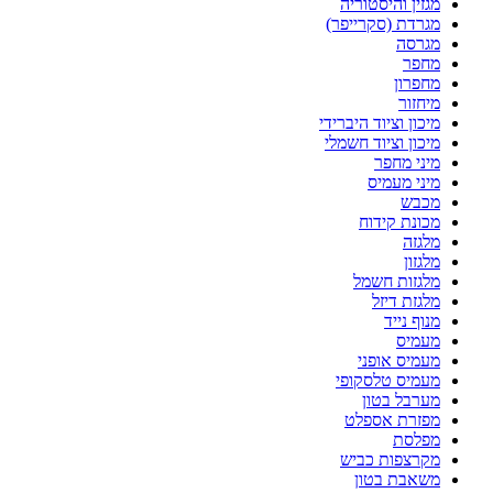
מגזין והיסטוריה
מגרדת (סקרייפר)
מגרסה
מחפר
מחפרון
מיחזור
מיכון וציוד היברידי
מיכון וציוד חשמלי
מיני מחפר
מיני מעמיס
מכבש
מכונת קידוח
מלגזה
מלגזון
מלגזות חשמל
מלגזת דיזל
מנוף נייד
מעמיס
מעמיס אופני
מעמיס טלסקופי
מערבל בטון
מפזרת אספלט
מפלסת
מקרצפות כביש
משאבת בטון