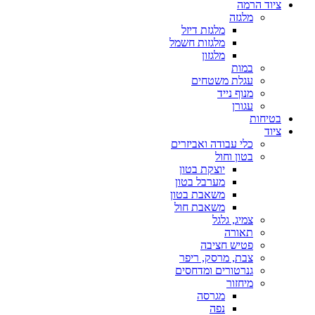
ציוד הרמה
מלגזה
מלגזת דיזל
מלגזות חשמל
מלגזון
במות
עגלת משטחים
מנוף נייד
עגורן
בטיחות
ציוד
כלי עבודה ואביזרים
בטון וחול
יוצקת בטון
מערבל בטון
משאבת בטון
משאבת חול
צמיג, גלגל
תאורה
פטיש חציבה
צבת, מרסק, ריפר
גנרטורים ומדחסים
מיחזור
מגרסה
נפה