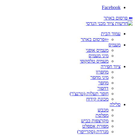
Facebook
⬅ פרסום באתר
עמוד הבית
⇦פרסום באתר
מעמיס
מעמיס אופני
מיני מעמיס
מעמיס טלסקופי
ציוד חפירה
מחפרון
מיני מחפר
מחפר
דחפור
חופר תעלות (טרנצ'ר)
מכונת קידוח
סלילה
מכבש
מפלסת
מקרצפות כביש
מפזרת אספלט
מגרדת (סקרייפר)