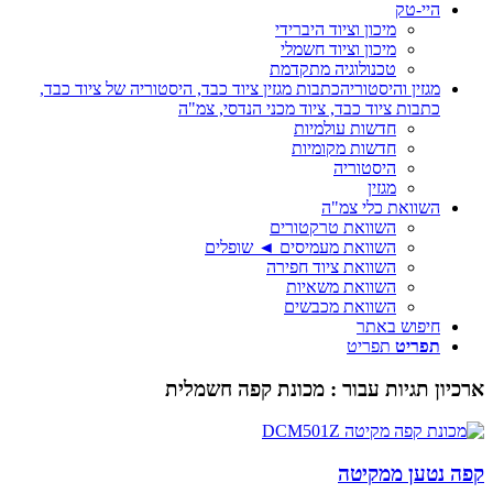
היי-טק
מיכון וציוד היברידי
מיכון וציוד חשמלי
טכנולוגיה מתקדמת
מגזין והיסטוריה
כתבות מגזין ציוד כבד, היסטוריה של ציוד כבד,
כתבות ציוד כבד, ציוד מכני הנדסי, צמ"ה
חדשות עולמיות
חדשות מקומיות
היסטוריה
מגזין
השוואת כלי צמ"ה
השוואת טרקטורים
השוואת מעמיסים ◄ שופלים
השוואת ציוד חפירה
השוואת משאיות
השוואת מכבשים
חיפוש באתר
תפריט
תפריט
ארכיון תגיות עבור :
מכונת קפה חשמלית
קפה נטען ממקיטה