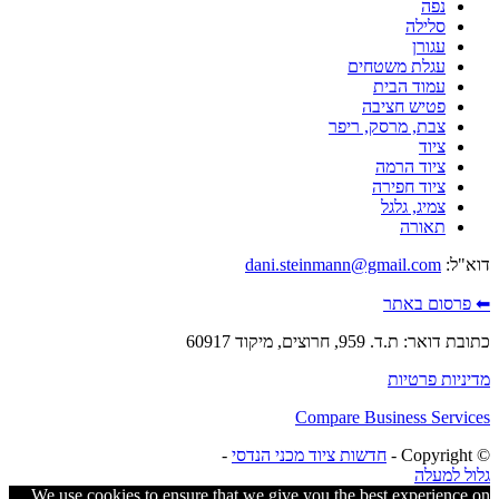
נפה
סלילה
עגורן
עגלת משטחים
עמוד הבית
פטיש חציבה
צבת, מרסק, ריפר
ציוד
ציוד הרמה
ציוד חפירה
צמיג, גלגל
תאורה
דוא"ל:
dani.steinmann@gmail.com
⬅ פרסום באתר
כתובת דואר: ת.ד. 959, חרוצים, מיקוד 60917
מדיניות פרטיות
Compare Business Services
© ‫Copyright -
חדשות ציוד מכני הנדסי
-
גלול למעלה
We use cookies to ensure that we give you the best experience on