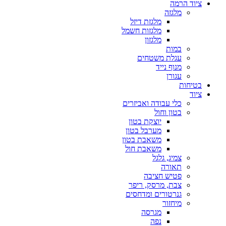
ציוד הרמה
מלגזה
מלגזת דיזל
מלגזות חשמל
מלגזון
במות
עגלת משטחים
מנוף נייד
עגורן
בטיחות
ציוד
כלי עבודה ואביזרים
בטון וחול
יוצקת בטון
מערבל בטון
משאבת בטון
משאבת חול
צמיג, גלגל
תאורה
פטיש חציבה
צבת, מרסק, ריפר
גנרטורים ומדחסים
מיחזור
מגרסה
נפה