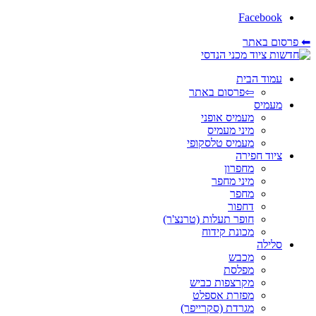
Facebook
⬅ פרסום באתר
עמוד הבית
⇦פרסום באתר
מעמיס
מעמיס אופני
מיני מעמיס
מעמיס טלסקופי
ציוד חפירה
מחפרון
מיני מחפר
מחפר
דחפור
חופר תעלות (טרנצ'ר)
מכונת קידוח
סלילה
מכבש
מפלסת
מקרצפות כביש
מפזרת אספלט
מגרדת (סקרייפר)