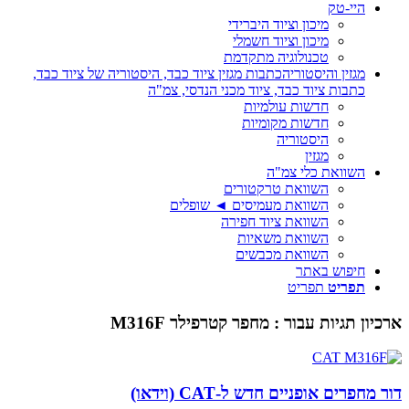
היי-טק
מיכון וציוד היברידי
מיכון וציוד חשמלי
טכנולוגיה מתקדמת
מגזין והיסטוריה
כתבות מגזין ציוד כבד, היסטוריה של ציוד כבד,
כתבות ציוד כבד, ציוד מכני הנדסי, צמ"ה
חדשות עולמיות
חדשות מקומיות
היסטוריה
מגזין
השוואת כלי צמ"ה
השוואת טרקטורים
השוואת מעמיסים ◄ שופלים
השוואת ציוד חפירה
השוואת משאיות
השוואת מכבשים
חיפוש באתר
תפריט
תפריט
ארכיון תגיות עבור :
מחפר קטרפילר M316F
דור מחפרים אופניים חדש ל-CAT (וידאו)