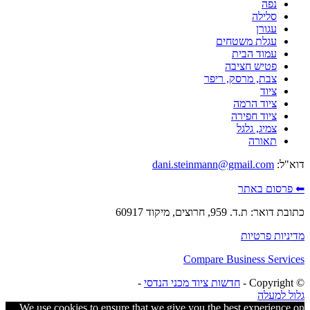
נפה
סלילה
עגורן
עגלת משטחים
עמוד הבית
פטיש חציבה
צבת, מרסק, ריפר
ציוד
ציוד הרמה
ציוד חפירה
צמיג, גלגל
תאורה
דוא"ל:
dani.steinmann@gmail.com
⬅ פרסום באתר
כתובת דואר: ת.ד. 959, חרוצים, מיקוד 60917
מדיניות פרטיות
Compare Business Services
© ‫Copyright -
חדשות ציוד מכני הנדסי
-
גלול למעלה
We use cookies to ensure that we give you the best experience on