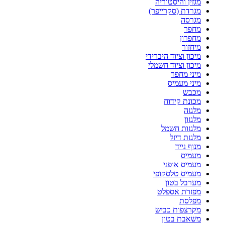
מגזין והיסטוריה
מגרדת (סקרייפר)
מגרסה
מחפר
מחפרון
מיחזור
מיכון וציוד היברידי
מיכון וציוד חשמלי
מיני מחפר
מיני מעמיס
מכבש
מכונת קידוח
מלגזה
מלגזון
מלגזות חשמל
מלגזת דיזל
מנוף נייד
מעמיס
מעמיס אופני
מעמיס טלסקופי
מערבל בטון
מפזרת אספלט
מפלסת
מקרצפות כביש
משאבת בטון