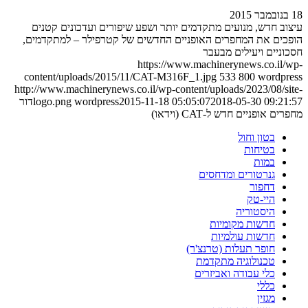
18 בנובמבר 2015
עיצוב חדש, מנועים מתקדמים יותר ושפע שיפורים ועדכונים קטנים
הופכים את המחפרים האופניים החדשים של קטרפילר – למתקדמים,
חסכוניים ויעילים מבעבר
https://www.machinerynews.co.il/wp-
content/uploads/2015/11/CAT-M316F_1.jpg
533
800
wordpress
http://www.machinerynews.co.il/wp-content/uploads/2023/08/site-
2018-05-30 09:21:57
2015-11-18 05:05:07
wordpress
logo.png
דור
מחפרים אופניים חדש ל-CAT (וידאו)
בטון וחול
בטיחות
במות
גנרטורים ומדחסים
דחפור
היי-טק
היסטוריה
חדשות מקומיות
חדשות עולמיות
חופר תעלות (טרנצ'ר)
טכנולוגיה מתקדמת
כלי עבודה ואביזרים
כללי
מגזין