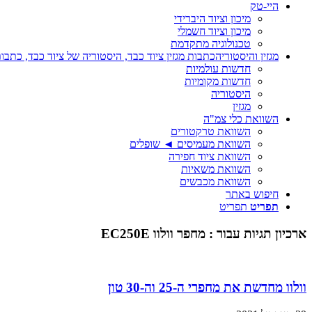
היי-טק
מיכון וציוד היברידי
מיכון וציוד חשמלי
טכנולוגיה מתקדמת
מגזין והיסטוריה
כתבות מגזין ציוד כבד, היסטוריה של ציוד כבד, כתבות
חדשות עולמיות
חדשות מקומיות
היסטוריה
מגזין
השוואת כלי צמ"ה
השוואת טרקטורים
השוואת מעמיסים ◄ שופלים
השוואת ציוד חפירה
השוואת משאיות
השוואת מכבשים
חיפוש באתר
תפריט
תפריט
ארכיון תגיות עבור :
מחפר וולוו EC250E
וולוו מחדשת את מחפרי ה-25 וה-30 טון