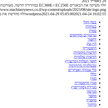
29 באפריל 2021
וולוו משיקה את הבאגרים EC250E ו-EC300E במהדורה חדשה, מעודכנת ומשודרגת עם …
//www.machinerynews.co.il/wp-content/uploads/2023/08/site-logo.png
2021-04-24 16:02:55
2021-04-29 05:05:00
wordpress
וולוו מחדשת את מחפרי ה-5
בטון וחול
בטיחות
במות
גנרטורים ומדחסים
דחפור
היי-טק
היסטוריה
חדשות מקומיות
חדשות עולמיות
חופר תעלות (טרנצ'ר)
טכנולוגיה מתקדמת
כלי עבודה ואביזרים
כללי
מגזין
מגזין והיסטוריה
מגרדת (סקרייפר)
מגרסה
מחפר
מחפרון
מיחזור