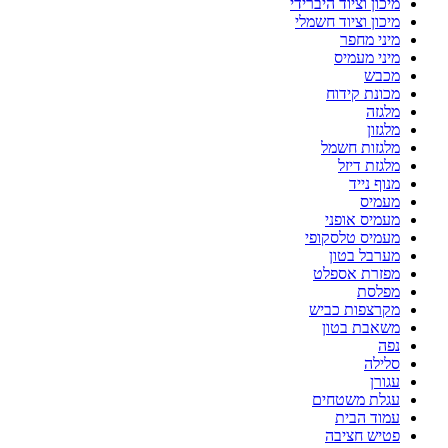
מיכון וציוד היברידי
מיכון וציוד חשמלי
מיני מחפר
מיני מעמיס
מכבש
מכונת קידוח
מלגזה
מלגזון
מלגזות חשמל
מלגזת דיזל
מנוף נייד
מעמיס
מעמיס אופני
מעמיס טלסקופי
מערבל בטון
מפזרת אספלט
מפלסת
מקרצפות כביש
משאבת בטון
נפה
סלילה
עגורן
עגלת משטחים
עמוד הבית
פטיש חציבה