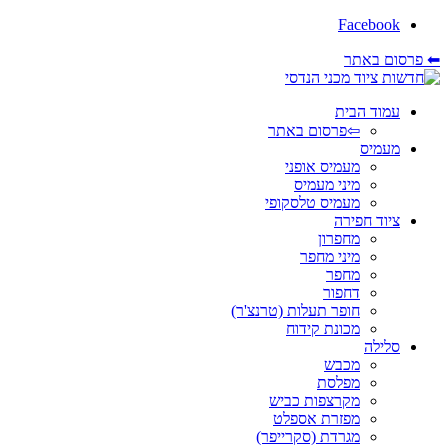
Facebook
⬅ פרסום באתר
עמוד הבית
⇦פרסום באתר
מעמיס
מעמיס אופני
מיני מעמיס
מעמיס טלסקופי
ציוד חפירה
מחפרון
מיני מחפר
מחפר
דחפור
חופר תעלות (טרנצ'ר)
מכונת קידוח
סלילה
מכבש
מפלסת
מקרצפות כביש
מפזרת אספלט
מגרדת (סקרייפר)