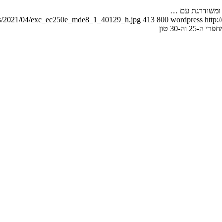
ads/2021/04/exc_ec250e_mde8_1_40129_h.jpg
413
800
wordpress
http:
2 וה-30 טון