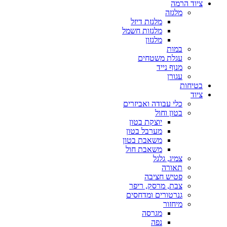
ציוד הרמה
מלגזה
מלגזת דיזל
מלגזות חשמל
מלגזון
במות
עגלת משטחים
מנוף נייד
עגורן
בטיחות
ציוד
כלי עבודה ואביזרים
בטון וחול
יוצקת בטון
מערבל בטון
משאבת בטון
משאבת חול
צמיג, גלגל
תאורה
פטיש חציבה
צבת, מרסק, ריפר
גנרטורים ומדחסים
מיחזור
מגרסה
נפה