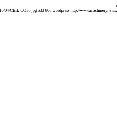
ה
016/04/Clark-CQ30.jpg
533
800
wordpress
http://www.machinerynews.c