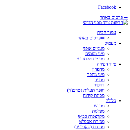
Facebook
⬅ פרסום באתר
עמוד הבית
⇦פרסום באתר
מעמיס
מעמיס אופני
מיני מעמיס
מעמיס טלסקופי
ציוד חפירה
מחפרון
מיני מחפר
מחפר
דחפור
חופר תעלות (טרנצ'ר)
מכונת קידוח
סלילה
מכבש
מפלסת
מקרצפות כביש
מפזרת אספלט
מגרדת (סקרייפר)