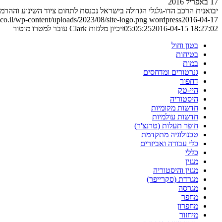
17 באפריל 2016
יבואנית הרכב הדו-גלגלי הגדולה בישראל נכנסת לתחום ציוד השינוע וההרמ
o.il/wp-content/uploads/2023/08/site-logo.png
wordpress
2016-04-17
2016-04-15 18:27:02
05:05:25
זיכיון מלגזות Clark עובר למטרו מוטור
בטון וחול
בטיחות
במות
גנרטורים ומדחסים
דחפור
היי-טק
היסטוריה
חדשות מקומיות
חדשות עולמיות
חופר תעלות (טרנצ'ר)
טכנולוגיה מתקדמת
כלי עבודה ואביזרים
כללי
מגזין
מגזין והיסטוריה
מגרדת (סקרייפר)
מגרסה
מחפר
מחפרון
מיחזור