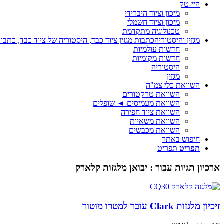
היי-טק
מיכון וציוד היברידי
מיכון וציוד חשמלי
טכנולוגיה מתקדמת
מגזין והיסטוריה
כתבות מגזין ציוד כבד, היסטוריה של ציוד כבד, כתבות
חדשות עולמיות
חדשות מקומיות
היסטוריה
מגזין
השוואת כלי צמ"ה
השוואת טרקטורים
השוואת מעמיסים ◄ שופלים
השוואת ציוד חפירה
השוואת משאיות
השוואת מכבשים
חיפוש באתר
תפריט
תפריט
ארכיון תגיות עבור :
יבואן מלגזות קלארק
זיכיון מלגזות Clark עובר למטרו מוטור