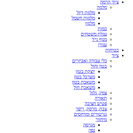
ציוד הרמה
מלגזה
מלגזת דיזל
מלגזות חשמל
מלגזון
במות
עגלת משטחים
מנוף נייד
עגורן
בטיחות
ציוד
כלי עבודה ואביזרים
בטון וחול
יוצקת בטון
מערבל בטון
משאבת בטון
משאבת חול
צמיג, גלגל
תאורה
פטיש חציבה
צבת, מרסק, ריפר
גנרטורים ומדחסים
מיחזור
מגרסה
נפה