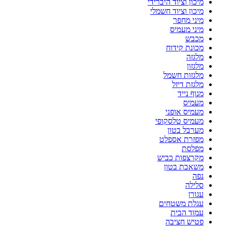
מיכון וציוד היברידי
מיכון וציוד חשמלי
מיני מחפר
מיני מעמיס
מכבש
מכונת קידוח
מלגזה
מלגזון
מלגזות חשמל
מלגזת דיזל
מנוף נייד
מעמיס
מעמיס אופני
מעמיס טלסקופי
מערבל בטון
מפזרת אספלט
מפלסת
מקרצפות כביש
משאבת בטון
נפה
סלילה
עגורן
עגלת משטחים
עמוד הבית
פטיש חציבה