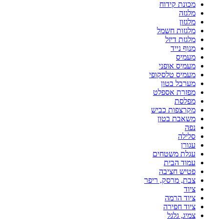
מכונת קידוח
מלגזה
מלגזון
מלגזות חשמל
מלגזת דיזל
מנוף נייד
מעמיס
מעמיס אופני
מעמיס טלסקופי
מערבל בטון
מפזרת אספלט
מפלסת
מקרצפות כביש
משאבת בטון
נפה
סלילה
עגורן
עגלת משטחים
עמוד הבית
פטיש חציבה
צבת, מרסק, ריפר
ציוד
ציוד הרמה
ציוד חפירה
צמיג, גלגל