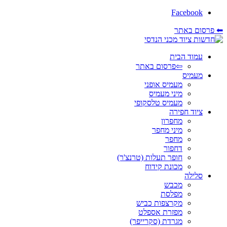
Facebook
⬅ פרסום באתר
עמוד הבית
⇦פרסום באתר
מעמיס
מעמיס אופני
מיני מעמיס
מעמיס טלסקופי
ציוד חפירה
מחפרון
מיני מחפר
מחפר
דחפור
חופר תעלות (טרנצ'ר)
מכונת קידוח
סלילה
מכבש
מפלסת
מקרצפות כביש
מפזרת אספלט
מגרדת (סקרייפר)