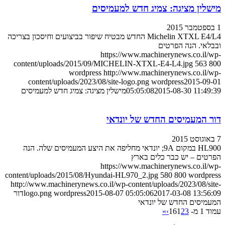
מישלין מציגה: צמיג חדש למעמיסים
1 בספטמבר 2015
Michelin XTXL E4/L4 החדש מבטיח שיפור בביצועים וחיסכון בצריכה
ובבלאי. הנה הפרטים
https://www.machinerynews.co.il/wp-
content/uploads/2015/09/MICHELIN-XTXL-E4-L4.jpg
563
800
wordpress
http://www.machinerynews.co.il/wp-
content/uploads/2023/08/site-logo.png
wordpress
2015-09-01
2015-08-30 11:49:39
05:05:08
מישלין מציגה: צמיג חדש למעמיסים
דור המעמיסים החדש של יונדאי
7 באוגוסט 2015
HL900 במקום 9A; יונדאי מחליפה את היצע המעמיסים שלה. הנה
הפרטים – יש כבר כלים בארץ
https://www.machinerynews.co.il/wp-
content/uploads/2015/08/Hyundai-HL970_2.jpg
580
800
wordpress
http://www.machinerynews.co.il/wp-content/uploads/2023/08/site-
2017-03-08 13:56:09
2015-08-07 05:05:06
wordpress
logo.png
דור
המעמיסים החדש של יונדאי
עמוד 1 מ- 16
3
2
1
›
»