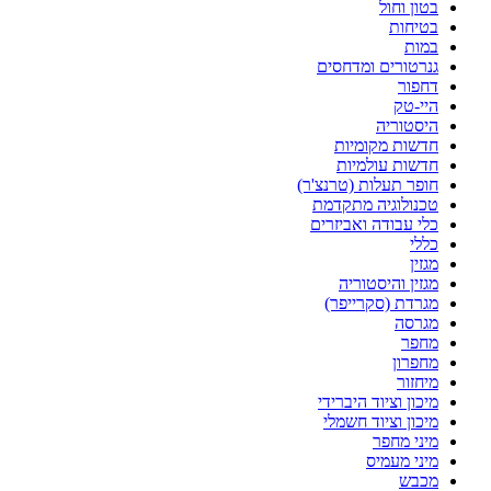
בטון וחול
בטיחות
במות
גנרטורים ומדחסים
דחפור
היי-טק
היסטוריה
חדשות מקומיות
חדשות עולמיות
חופר תעלות (טרנצ'ר)
טכנולוגיה מתקדמת
כלי עבודה ואביזרים
כללי
מגזין
מגזין והיסטוריה
מגרדת (סקרייפר)
מגרסה
מחפר
מחפרון
מיחזור
מיכון וציוד היברידי
מיכון וציוד חשמלי
מיני מחפר
מיני מעמיס
מכבש