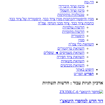
היי-טק
מיכון וציוד היברידי
מיכון וציוד חשמלי
טכנולוגיה מתקדמת
מגזין והיסטוריה
כתבות מגזין ציוד כבד, היסטוריה של ציוד כבד,
כתבות ציוד כבד, ציוד מכני הנדסי, צמ"ה
חדשות עולמיות
חדשות מקומיות
היסטוריה
מגזין
השוואת כלי צמ"ה
השוואת טרקטורים
השוואת מעמיסים ◄ שופלים
השוואת ציוד חפירה
השוואת משאיות
השוואת מכבשים
חיפוש באתר
תפריט
תפריט
ארכיון תגיות עבור :
חדשות תשתיות
דור חדש למחפרי היטאצ'י