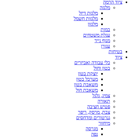
ציוד הרמה
מלגזה
מלגזת דיזל
מלגזות חשמל
מלגזון
במות
עגלת משטחים
מנוף נייד
עגורן
בטיחות
ציוד
כלי עבודה ואביזרים
בטון וחול
יוצקת בטון
מערבל בטון
משאבת בטון
משאבת חול
צמיג, גלגל
תאורה
פטיש חציבה
צבת, מרסק, ריפר
גנרטורים ומדחסים
מיחזור
מגרסה
נפה