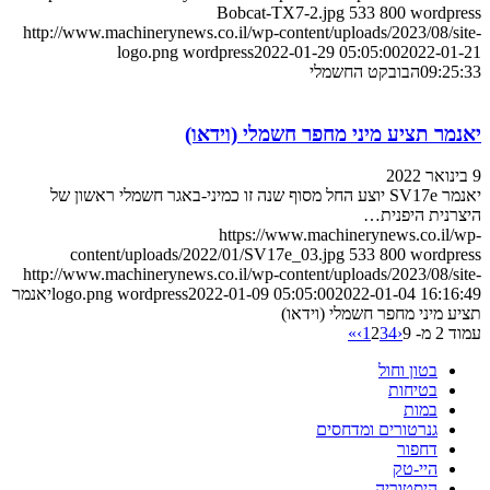
Bobcat-TX7-2.jpg
533
800
wordpress
http://www.machinerynews.co.il/wp-content/uploads/2023/08/site-
logo.png
wordpress
2022-01-29 05:05:00
2022-01-21
09:25:33
הבובקט החשמלי
יאנמר תציע מיני מחפר חשמלי (וידאו)
9 בינואר 2022
יאנמר SV17e יוצע החל מסוף שנה זו כמיני-באגר חשמלי ראשון של
היצרנית היפנית…
https://www.machinerynews.co.il/wp-
content/uploads/2022/01/SV17e_03.jpg
533
800
wordpress
http://www.machinerynews.co.il/wp-content/uploads/2023/08/site-
2022-01-04 16:16:49
2022-01-09 05:05:00
wordpress
logo.png
יאנמר
תציע מיני מחפר חשמלי (וידאו)
עמוד 2 מ- 9
‹
4
3
2
1
›
»
בטון וחול
בטיחות
במות
גנרטורים ומדחסים
דחפור
היי-טק
היסטוריה