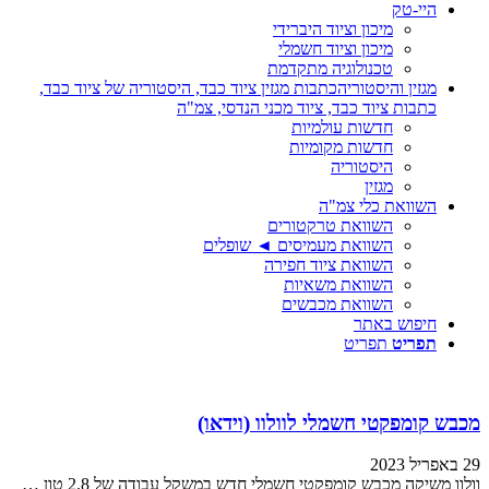
היי-טק
מיכון וציוד היברידי
מיכון וציוד חשמלי
טכנולוגיה מתקדמת
מגזין והיסטוריה
כתבות מגזין ציוד כבד, היסטוריה של ציוד כבד,
כתבות ציוד כבד, ציוד מכני הנדסי, צמ"ה
חדשות עולמיות
חדשות מקומיות
היסטוריה
מגזין
השוואת כלי צמ"ה
השוואת טרקטורים
השוואת מעמיסים ◄ שופלים
השוואת ציוד חפירה
השוואת משאיות
השוואת מכבשים
חיפוש באתר
תפריט
תפריט
מכבש קומפקטי חשמלי לוולוו (וידאו)
29 באפריל 2023
וולוו משיקה מכבש קומפקטי חשמלי חדש במשקל עבודה של 2.8 טון …