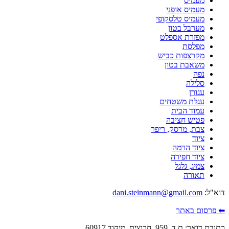
מעמיס
מעמיס אופני
מעמיס טלסקופי
מערבל בטון
מפזרת אספלט
מפלסת
מקרצפות כביש
משאבת בטון
נפה
סלילה
עגורן
עגלת משטחים
עמוד הבית
פטיש חציבה
צבת, מרסק, ריפר
ציוד
ציוד הרמה
ציוד חפירה
צמיג, גלגל
תאורה
דוא"ל:
dani.steinmann@gmail.com
⬅ פרסום באתר
כתובת דואר: ת.ד. 959, חרוצים, מיקוד 60917