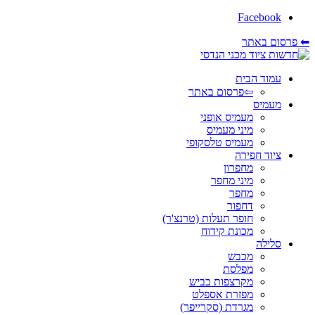
Facebook
⬅ פרסום באתר
עמוד הבית
⇦פרסום באתר
מעמיס
מעמיס אופני
מיני מעמיס
מעמיס טלסקופי
ציוד חפירה
מחפרון
מיני מחפר
מחפר
דחפור
חופר תעלות (טרנצ'ר)
מכונת קידוח
סלילה
מכבש
מפלסת
מקרצפות כביש
מפזרת אספלט
מגרדת (סקרייפר)