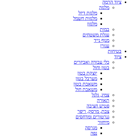
ציוד הרמה
מלגזה
מלגזת דיזל
מלגזות חשמל
מלגזון
במות
עגלת משטחים
מנוף נייד
עגורן
בטיחות
ציוד
כלי עבודה ואביזרים
בטון וחול
יוצקת בטון
מערבל בטון
משאבת בטון
משאבת חול
צמיג, גלגל
תאורה
פטיש חציבה
צבת, מרסק, ריפר
גנרטורים ומדחסים
מיחזור
מגרסה
נפה