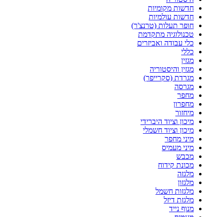
חדשות מקומיות
חדשות עולמיות
חופר תעלות (טרנצ'ר)
טכנולוגיה מתקדמת
כלי עבודה ואביזרים
כללי
מגזין
מגזין והיסטוריה
מגרדת (סקרייפר)
מגרסה
מחפר
מחפרון
מיחזור
מיכון וציוד היברידי
מיכון וציוד חשמלי
מיני מחפר
מיני מעמיס
מכבש
מכונת קידוח
מלגזה
מלגזון
מלגזות חשמל
מלגזת דיזל
מנוף נייד