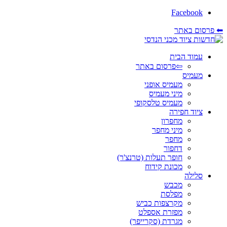
Facebook
⬅ פרסום באתר
עמוד הבית
⇦פרסום באתר
מעמיס
מעמיס אופני
מיני מעמיס
מעמיס טלסקופי
ציוד חפירה
מחפרון
מיני מחפר
מחפר
דחפור
חופר תעלות (טרנצ'ר)
מכונת קידוח
סלילה
מכבש
מפלסת
מקרצפות כביש
מפזרת אספלט
מגרדת (סקרייפר)