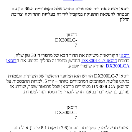
דוסאן מציגה את דור המחפרים החדש שלה בקטגוריית ה-30 טון עם
הבטחה להעלאת התפוקה במקביל לירידה בעלויות התחזוקה וצריכת
הדלק
דוסאן
DX300LC-
7
דוסאן
הקוריאנית משיקה את הדור הבא של מחפרי ה-30 טון שלה,
בדמות
דוסאן DX300LC-7
החדש; מחפר זה מחליף בהיצע את ה
דוסאן
DX300LCA
הוותיק שיצורו יופסק.
דוסאן DX300LC-7 החדש הוא המחפר הראשון של היצרנית העומדת
בתקני פליטת המזהמים המחמירים ביותר – יורו 5. למרות התבססות על
הדוסאן DX300LCA מצהירים בדוסאן שכל פרמטר שופר, שודרג או
עודכן, כך שמדובר בבאגר חדש לגמרי, מן המסד ועד לטפחות.
דוסאן
DX300LC-
7
המנוע חדש לגמרי, קטן יותר בנפחו (7.6 במקום 8.1 ליטר) אבל חזק