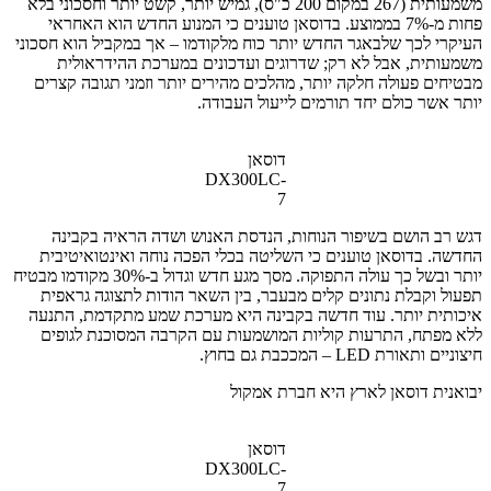
משמעותית (267 במקום 200 כ"ס), גמיש יותר, קשט יותר וחסכוני בלא
פחות מ-7% בממוצע. בדוסאן טוענים כי המנוע החדש הוא האחראי
העיקרי לכך שלבאגר החדש יותר כוח מלקודמו – אך במקביל הוא חסכוני
משמעותית, אבל לא רק; שדרוגים ועדכונים במערכת ההידראולית
מבטיחים פעולה חלקה יותר, מהלכים מהירים יותר וזמני תגובה קצרים
יותר אשר כולם יחד תורמים לייעול העבודה.
דוסאן
DX300LC-
7
דגש רב הושם בשיפור הנוחות, הנדסת האנוש ושדה הראיה בקבינה
החדשה. בדוסאן טוענים כי השליטה בכלי הפכה נוחה ואינטואיטיבית
יותר ובשל כך עולה התפוקה. מסך מגע חדש וגדול ב-30% מקודמו מבטיח
תפעול וקבלת נתונים קלים מבעבר, בין השאר הודות לתצוגה גראפית
איכותית יותר. עוד חדשה בקבינה היא מערכת שמע מתקדמת, התנעה
ללא מפתח, התרעות קוליות המושמעות עם הקרבה המסוכנת לגופים
חיצוניים ותאורת LED – המככבת גם בחוץ.
יבואנית דוסאן לארץ היא חברת אמקול
דוסאן
DX300LC-
7