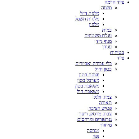
ציוד הרמה
מלגזה
מלגזת דיזל
מלגזות חשמל
מלגזון
במות
עגלת משטחים
מנוף נייד
עגורן
בטיחות
ציוד
כלי עבודה ואביזרים
בטון וחול
יוצקת בטון
מערבל בטון
משאבת בטון
משאבת חול
צמיג, גלגל
תאורה
פטיש חציבה
צבת, מרסק, ריפר
גנרטורים ומדחסים
מיחזור
מגרסה
נפה