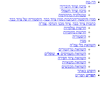
היי-טק
מיכון וציוד היברידי
מיכון וציוד חשמלי
טכנולוגיה מתקדמת
מגזין והיסטוריה
כתבות מגזין ציוד כבד, היסטוריה של ציוד כבד,
כתבות ציוד כבד, ציוד מכני הנדסי, צמ"ה
חדשות עולמיות
חדשות מקומיות
היסטוריה
מגזין
השוואת כלי צמ"ה
השוואת טרקטורים
השוואת מעמיסים ◄ שופלים
השוואת ציוד חפירה
השוואת משאיות
השוואת מכבשים
חיפוש באתר
תפריט
תפריט