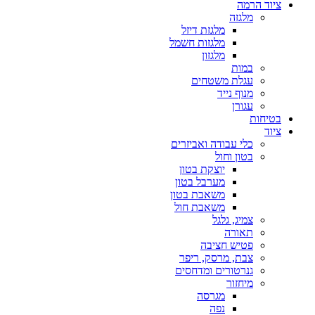
ציוד הרמה
מלגזה
מלגזת דיזל
מלגזות חשמל
מלגזון
במות
עגלת משטחים
מנוף נייד
עגורן
בטיחות
ציוד
כלי עבודה ואביזרים
בטון וחול
יוצקת בטון
מערבל בטון
משאבת בטון
משאבת חול
צמיג, גלגל
תאורה
פטיש חציבה
צבת, מרסק, ריפר
גנרטורים ומדחסים
מיחזור
מגרסה
נפה