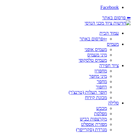
Facebook
⬅ פרסום באתר
עמוד הבית
⇦פרסום באתר
מעמיס
מעמיס אופני
מיני מעמיס
מעמיס טלסקופי
ציוד חפירה
מחפרון
מיני מחפר
מחפר
דחפור
חופר תעלות (טרנצ'ר)
מכונת קידוח
סלילה
מכבש
מפלסת
מקרצפות כביש
מפזרת אספלט
מגרדת (סקרייפר)