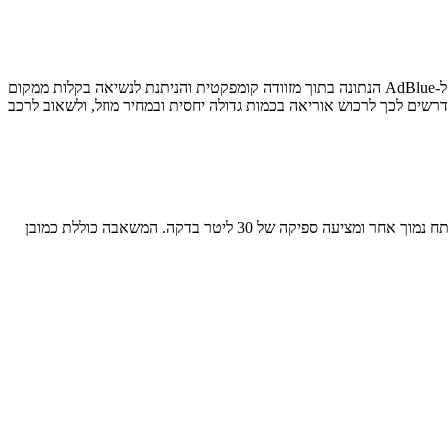
חברת א. ע. צאלון, יבואנית מוצרי התדלוק ומיכלי הדלק של EMILIANA SERBATOI האיטלקייה החלה לשווק בארץ את ה-Eco Kit – ערכת שאיבה ל-AdBlue הנתונה בתוך מזוודה קומפקטית והניתנת לנשיאה בקלות ממקום
רשים לכך לרכוש אוריאה בכמות גדולה יחסית ובמחיר מוזל, ולשאוב לרכב
הערכה כוללת כאמור מזוודה קטנה, 'אקדח', צינור תדלוק, משאבת ממברנה 12V וכבל חשמל באורך 2.0 מטרים. המשאבה מתחברת למצבר או מקור מתח נמוך אחר ומציעה ספיקה של 30 ליטר בדקה. המשאבה כוללת כמובן