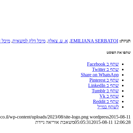
תגיות:
EMILIANA SERBATOI
,
א. ע. צאלון
,
מיכל דלק למשאית
,
מיכל ד
שתפו את הפוסט
שתף ב Facebook
שתף ב Twitter
Share on WhatsApp
שתף ב Pinterest
שתף ב LinkedIn
שתף ב Tumblr
שתף ב Vk
שתף ב Reddit
לשתף במייל
o.il/wp-content/uploads/2023/08/site-logo.png
wordpress
2015-08-11
2015-08-11 12:06:28
05:05:31
משאבת אוריאה ניידת