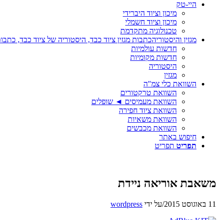
היי-טק
מיכון וציוד היברידי
מיכון וציוד חשמלי
טכנולוגיה מתקדמת
מגזין והיסטוריה
כתבות מגזין ציוד כבד, היסטוריה של ציוד כבד, כתבות
חדשות עולמיות
חדשות מקומיות
היסטוריה
מגזין
השוואת כלי צמ"ה
השוואת טרקטורים
השוואת מעמיסים ◄ שופלים
השוואת ציוד חפירה
השוואת משאיות
השוואת מכבשים
חיפוש באתר
תפריט
תפריט
משאבת אוריאה ניידת
11 באוגוסט 2015
/
על ידי
wordpress