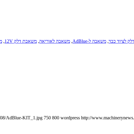
לק לציוד כבד
,
משאבה ל-AdBlue
,
משאבה לאוריאה
,
משאבת דלק 12V
,
מ
5/08/AdBlue-KIT_1.jpg
750
800
wordpress
http://www.machinerynews.c