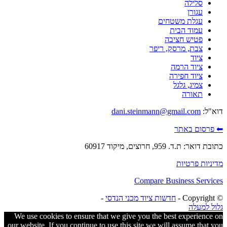
סלילה
עגורן
עגלת משטחים
עמוד הבית
פטיש חציבה
צבת, מרסק, ריפר
ציוד
ציוד הרמה
ציוד חפירה
צמיג, גלגל
תאורה
דוא"ל:
dani.steinmann@gmail.com
⬅ פרסום באתר
כתובת דואר: ת.ד. 959, חרוצים, מיקוד 60917
מדיניות פרטיות
Compare Business Services
© ‫Copyright -
חדשות ציוד מכני הנדסי
-
גלול למעלה
We use cookies to ensure that we give you the best experience on
our website. If you continue to use this site we will assume that you