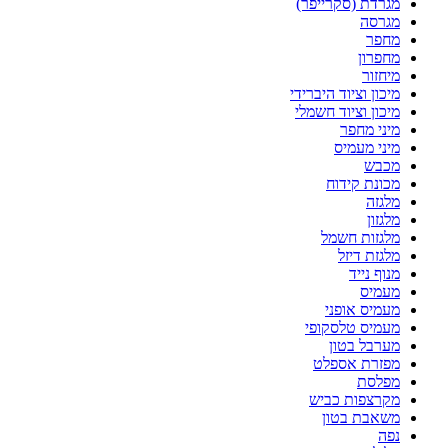
מגרדת (סקרייפר)
מגרסה
מחפר
מחפרון
מיחזור
מיכון וציוד היברידי
מיכון וציוד חשמלי
מיני מחפר
מיני מעמיס
מכבש
מכונת קידוח
מלגזה
מלגזון
מלגזות חשמל
מלגזת דיזל
מנוף נייד
מעמיס
מעמיס אופני
מעמיס טלסקופי
מערבל בטון
מפזרת אספלט
מפלסת
מקרצפות כביש
משאבת בטון
נפה