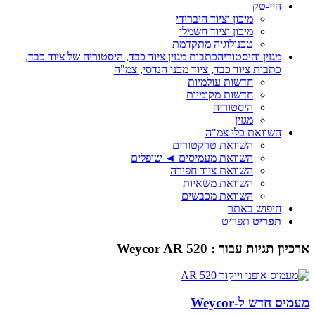
היי-טק
מיכון וציוד היברידי
מיכון וציוד חשמלי
טכנולוגיה מתקדמת
מגזין והיסטוריה
כתבות מגזין ציוד כבד, היסטוריה של ציוד כבד,
כתבות ציוד כבד, ציוד מכני הנדסי, צמ"ה
חדשות עולמיות
חדשות מקומיות
היסטוריה
מגזין
השוואת כלי צמ"ה
השוואת טרקטורים
השוואת מעמיסים ◄ שופלים
השוואת ציוד חפירה
השוואת משאיות
השוואת מכבשים
חיפוש באתר
תפריט
תפריט
ארכיון תגיות עבור :
Weycor AR 520
מעמיס חדש ל-Weycor