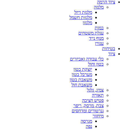
ציוד הרמה
מלגזה
מלגזת דיזל
מלגזות חשמל
מלגזון
במות
עגלת משטחים
מנוף נייד
עגורן
בטיחות
ציוד
כלי עבודה ואביזרים
בטון וחול
יוצקת בטון
מערבל בטון
משאבת בטון
משאבת חול
צמיג, גלגל
תאורה
פטיש חציבה
צבת, מרסק, ריפר
גנרטורים ומדחסים
מיחזור
מגרסה
נפה