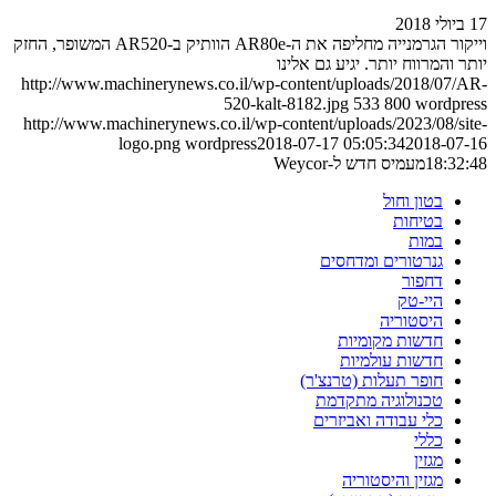
17 ביולי 2018
וייקור הגרמנייה מחליפה את ה-AR80e הוותיק ב-AR520 המשופר, החזק
יותר והמרווח יותר. יגיע גם אלינו
http://www.machinerynews.co.il/wp-content/uploads/2018/07/AR-
520-kalt-8182.jpg
533
800
wordpress
http://www.machinerynews.co.il/wp-content/uploads/2023/08/site-
logo.png
wordpress
2018-07-17 05:05:34
2018-07-16
18:32:48
מעמיס חדש ל-Weycor
בטון וחול
בטיחות
במות
גנרטורים ומדחסים
דחפור
היי-טק
היסטוריה
חדשות מקומיות
חדשות עולמיות
חופר תעלות (טרנצ'ר)
טכנולוגיה מתקדמת
כלי עבודה ואביזרים
כללי
מגזין
מגזין והיסטוריה