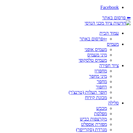
Facebook
⬅ פרסום באתר
עמוד הבית
⇦פרסום באתר
מעמיס
מעמיס אופני
מיני מעמיס
מעמיס טלסקופי
ציוד חפירה
מחפרון
מיני מחפר
מחפר
דחפור
חופר תעלות (טרנצ'ר)
מכונת קידוח
סלילה
מכבש
מפלסת
מקרצפות כביש
מפזרת אספלט
מגרדת (סקרייפר)