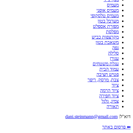
מעמיס
מעמיס אופני
מעמיס טלסקופי
מערבל בטון
מפזרת אספלט
מפלסת
מקרצפות כביש
משאבת בטון
נפה
סלילה
עגורן
עגלת משטחים
עמוד הבית
פטיש חציבה
צבת, מרסק, ריפר
ציוד
ציוד הרמה
ציוד חפירה
צמיג, גלגל
תאורה
דוא"ל:
dani.steinmann@gmail.com
⬅ פרסום באתר