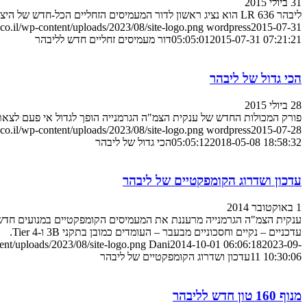
31 ביולי 2015
ליבהר LR 636 הוא נציג ראשון לדור המעמיסים הזחליים הכל-חדש של היצרנית, המצויד בין השאר במנוע נקי, חסכוני ומתקדם
o.il/wp-content/uploads/2023/08/site-logo.png
wordpress
2015-07-31
2015-07-31 07:21:21
05:05:01
דור מעמיסים זחליים חדש לליבהר
הכי גדול של ליבהר
28 ביולי 2015
פורק המכולות החדש של ענקית הצמ"ה הגרמנייה הופך לגדול אי פעם לצא
o.il/wp-content/uploads/2023/08/site-logo.png
wordpress
2015-07-28
2018-05-08 18:58:32
05:05:12
הכי גדול של ליבהר
עדכון ושדרוג הקומפקטיים של ליבהר
1 באוקטובר 2014
עדכניים – נקיים וחסכוניים מבעבר – העומדים כמובן בתקני 3B ו-Tier 4.
nt/uploads/2023/08/site-logo.png
Dani
2014-10-01 06:06:18
2023-09-
11 10:30:06
עדכון ושדרוג הקומפקטיים של ליבהר
מנוף 160 טון חדש לליבהר