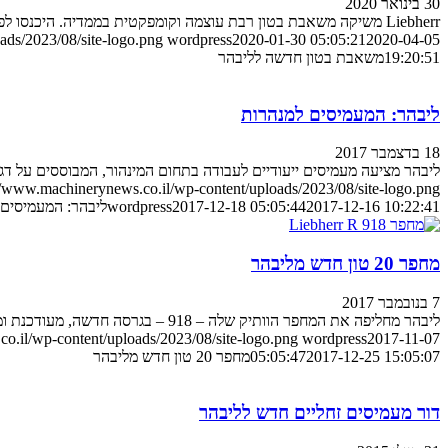
30 בינואר 2020
Liebherr משיקה משאבת בטון רבת עוצמה וקומפקטית בממדיה. היכנסו לפרטים Lieb…
ads/2023/08/site-logo.png
wordpress
2020-01-30 05:05:21
2020-04-05
19:20:51
משאבת בטון חדשה לליבהר
ליבהר: המעמיסים למנהרות
18 בדצמבר 2017
ליבהר מציעה מעמיסים ייעודיים לעבודה בתחום המינהור, המבוססים על דגמי סדרה XPower
//www.machinerynews.co.il/wp-content/uploads/2023/08/site-logo.png
2017-12-16 10:22:41
2017-12-18 05:05:44
wordpress
ליבהר: המעמיסים 
מחפר 20 טון חדש מליבהר
7 בנובמבר 2017
ליבהר מחליפה את המחפר הוותיק שלה – 918 – בגרסה חדשה, מעודכנת ומשופרת. הנה הפרטים
o.il/wp-content/uploads/2023/08/site-logo.png
wordpress
2017-11-07
2017-12-25 15:05:07
05:05:47
מחפר 20 טון חדש מליבהר
דור מעמיסים זחליים חדש לליבהר