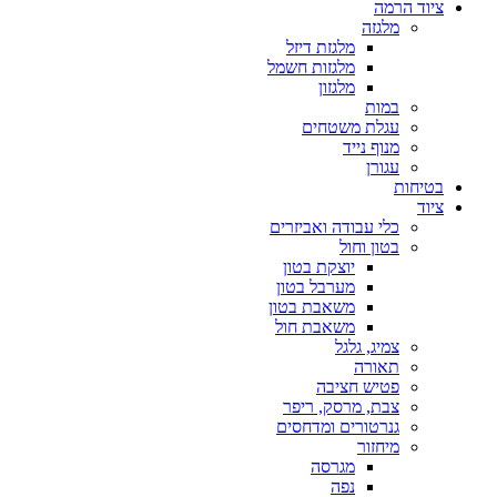
ציוד הרמה
מלגזה
מלגזת דיזל
מלגזות חשמל
מלגזון
במות
עגלת משטחים
מנוף נייד
עגורן
בטיחות
ציוד
כלי עבודה ואביזרים
בטון וחול
יוצקת בטון
מערבל בטון
משאבת בטון
משאבת חול
צמיג, גלגל
תאורה
פטיש חציבה
צבת, מרסק, ריפר
גנרטורים ומדחסים
מיחזור
מגרסה
נפה