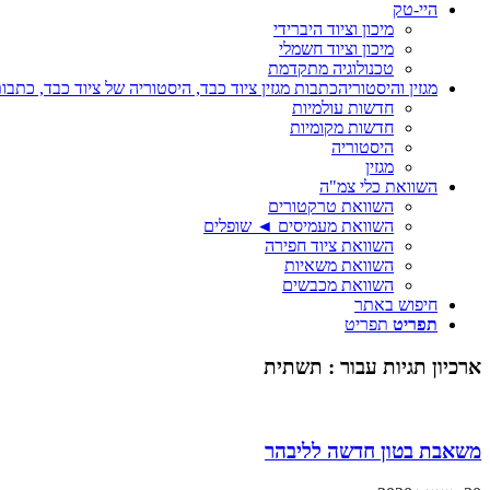
היי-טק
מיכון וציוד היברידי
מיכון וציוד חשמלי
טכנולוגיה מתקדמת
מגזין והיסטוריה
כתבות מגזין ציוד כבד, היסטוריה של ציוד כבד, כתבות
חדשות עולמיות
חדשות מקומיות
היסטוריה
מגזין
השוואת כלי צמ"ה
השוואת טרקטורים
השוואת מעמיסים ◄ שופלים
השוואת ציוד חפירה
השוואת משאיות
השוואת מכבשים
חיפוש באתר
תפריט
תפריט
ארכיון תגיות עבור :
תשתית
משאבת בטון חדשה לליבהר