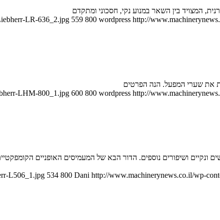
Liebherr-LR-636_2.jpg
559
800
wordpress
http://www.machinerynews.c
ת את שערי המפעל. הנה הפרטים
iebherr-LHM-800_1.jpg
600
800
wordpress
http://www.machinerynews.c
err-L506_1.jpg
534
800
Dani
http://www.machinerynews.co.il/wp-conte