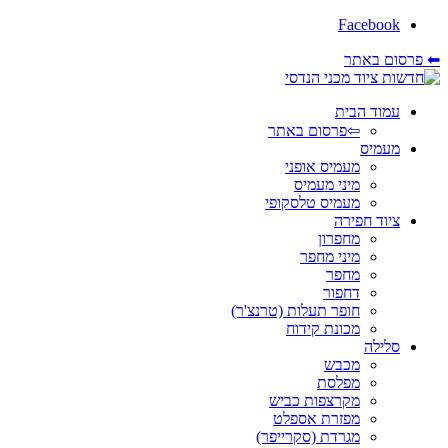
Facebook
⬅ פרסום באתר
עמוד הבית
⇦פרסום באתר
מעמיס
מעמיס אופני
מיני מעמיס
מעמיס טלסקופי
ציוד חפירה
מחפרון
מיני מחפר
מחפר
דחפור
חופר תעלות (טרנצ'ר)
מכונת קידוח
סלילה
מכבש
מפלסת
מקרצפות כביש
מפזרת אספלט
מגרדת (סקרייפר)