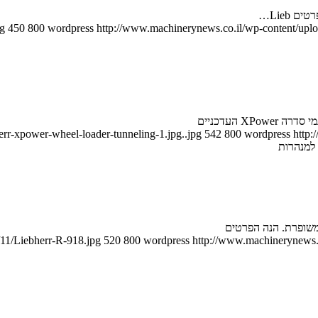
pg
450
800
wordpress
http://www.machinerynews.co.il/wp-content/uplo
 העדכניים
rr-xpower-wheel-loader-tunneling-1.jpg..jpg
542
800
wordpress
http:
למנהרות
11/Liebherr-R-918.jpg
520
800
wordpress
http://www.machinerynews.c