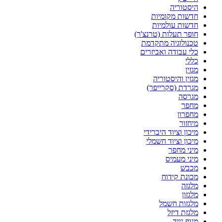
היסטוריה
חדשות מקומיות
חדשות עולמיות
חופר תעלות (טרנצ'ר)
טכנולוגיה מתקדמת
כלי עבודה ואביזרים
כללי
מגזין
מגזין והיסטוריה
מגרדת (סקרייפר)
מגרסה
מחפר
מחפרון
מיחזור
מיכון וציוד היברידי
מיכון וציוד חשמלי
מיני מחפר
מיני מעמיס
מכבש
מכונת קידוח
מלגזה
מלגזון
מלגזות חשמל
מלגזת דיזל
מנוף נייד