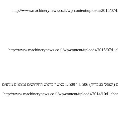
http://www.machinerynews.co.il/wp-content/uploads/2015/07/
http://www.machinerynews.co.il/wp-content/uploads/2015/07/L
ענקית הצמ"ה הגרמנייה מרעננת את המעמיסים הקומפקטיים במנועים חדשים ונקיים ושיפורים נוספים. הדור הבא של המעמיסים האופניים הקומפקטיים ('שופל' בעברית) L 506 ו-L 509 כאשר בראש החידושים נמצאים מנועים
http://www.machinerynews.co.il/wp-content/uploads/2014/10/Liebh