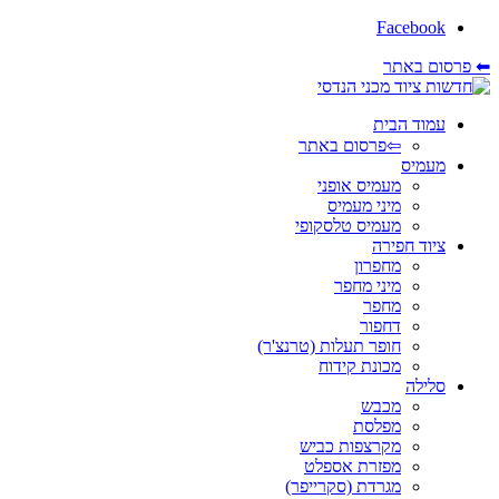
Facebook
⬅ פרסום באתר
עמוד הבית
⇦פרסום באתר
מעמיס
מעמיס אופני
מיני מעמיס
מעמיס טלסקופי
ציוד חפירה
מחפרון
מיני מחפר
מחפר
דחפור
חופר תעלות (טרנצ'ר)
מכונת קידוח
סלילה
מכבש
מפלסת
מקרצפות כביש
מפזרת אספלט
מגרדת (סקרייפר)