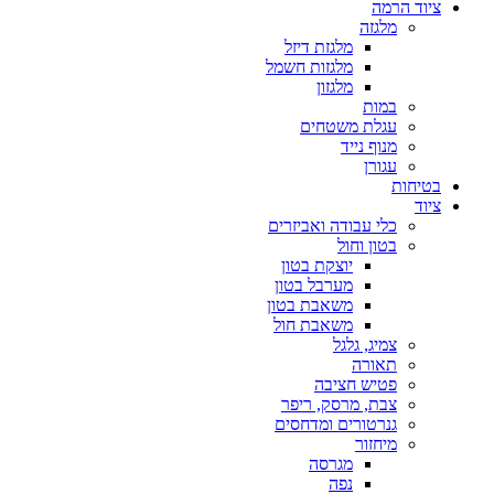
ציוד הרמה
מלגזה
מלגזת דיזל
מלגזות חשמל
מלגזון
במות
עגלת משטחים
מנוף נייד
עגורן
בטיחות
ציוד
כלי עבודה ואביזרים
בטון וחול
יוצקת בטון
מערבל בטון
משאבת בטון
משאבת חול
צמיג, גלגל
תאורה
פטיש חציבה
צבת, מרסק, ריפר
גנרטורים ומדחסים
מיחזור
מגרסה
נפה