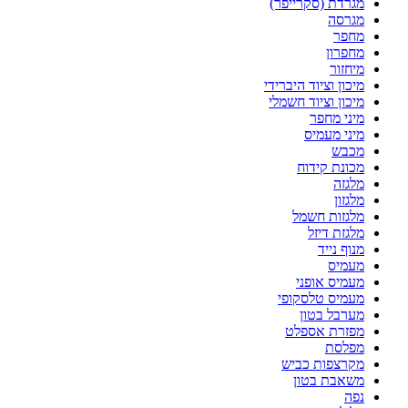
מגרדת (סקרייפר)
מגרסה
מחפר
מחפרון
מיחזור
מיכון וציוד היברידי
מיכון וציוד חשמלי
מיני מחפר
מיני מעמיס
מכבש
מכונת קידוח
מלגזה
מלגזון
מלגזות חשמל
מלגזת דיזל
מנוף נייד
מעמיס
מעמיס אופני
מעמיס טלסקופי
מערבל בטון
מפזרת אספלט
מפלסת
מקרצפות כביש
משאבת בטון
נפה