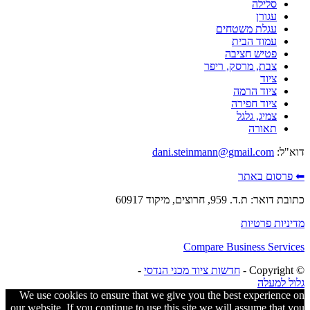
סלילה
עגורן
עגלת משטחים
עמוד הבית
פטיש חציבה
צבת, מרסק, ריפר
ציוד
ציוד הרמה
ציוד חפירה
צמיג, גלגל
תאורה
דוא"ל:
dani.steinmann@gmail.com
⬅ פרסום באתר
כתובת דואר: ת.ד. 959, חרוצים, מיקוד 60917
מדיניות פרטיות
Compare Business Services
© ‫Copyright -
חדשות ציוד מכני הנדסי
-
גלול למעלה
We use cookies to ensure that we give you the best experience on
our website. If you continue to use this site we will assume that you