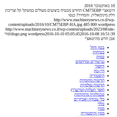
10 באוקטובר 2016
היטאצ'י CM75EBP החדש מבטיח ביצועים מעולים במשקל קל וצריכת
דלק מינימאלית. והמחיר? כנסו
http://www.machinerynews.co.il/wp-
content/uploads/2016/10/CM75EBP-HA.jpg
485
800
wordpress
http://www.machinerynews.co.il/wp-content/uploads/2023/08/site-
2016-10-08 16:51:39
2016-10-10 05:05:45
wordpress
logo.png
מסור
אבן חדש מהיטאצ'י
בטון וחול
בטיחות
במות
גנרטורים ומדחסים
דחפור
היי-טק
היסטוריה
חדשות מקומיות
חדשות עולמיות
חופר תעלות (טרנצ'ר)
טכנולוגיה מתקדמת
כלי עבודה ואביזרים
כללי
מגזין
מגזין והיסטוריה