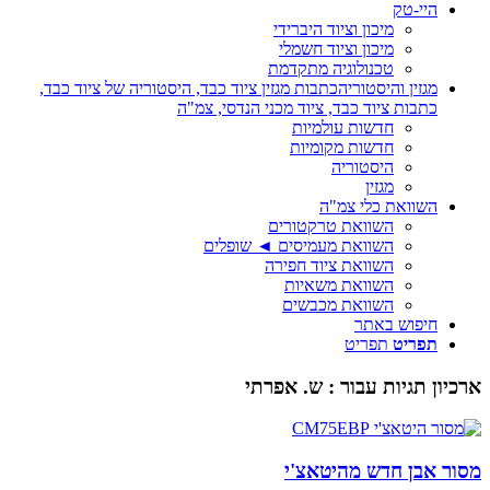
היי-טק
מיכון וציוד היברידי
מיכון וציוד חשמלי
טכנולוגיה מתקדמת
מגזין והיסטוריה
כתבות מגזין ציוד כבד, היסטוריה של ציוד כבד,
כתבות ציוד כבד, ציוד מכני הנדסי, צמ"ה
חדשות עולמיות
חדשות מקומיות
היסטוריה
מגזין
השוואת כלי צמ"ה
השוואת טרקטורים
השוואת מעמיסים ◄ שופלים
השוואת ציוד חפירה
השוואת משאיות
השוואת מכבשים
חיפוש באתר
תפריט
תפריט
ארכיון תגיות עבור :
ש. אפרתי
מסור אבן חדש מהיטאצ'י