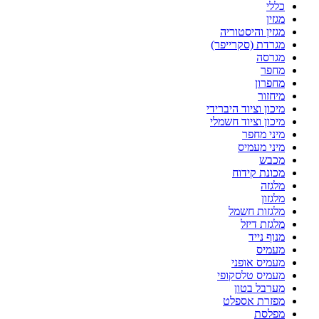
כללי
מגזין
מגזין והיסטוריה
מגרדת (סקרייפר)
מגרסה
מחפר
מחפרון
מיחזור
מיכון וציוד היברידי
מיכון וציוד חשמלי
מיני מחפר
מיני מעמיס
מכבש
מכונת קידוח
מלגזה
מלגזון
מלגזות חשמל
מלגזת דיזל
מנוף נייד
מעמיס
מעמיס אופני
מעמיס טלסקופי
מערבל בטון
מפזרת אספלט
מפלסת