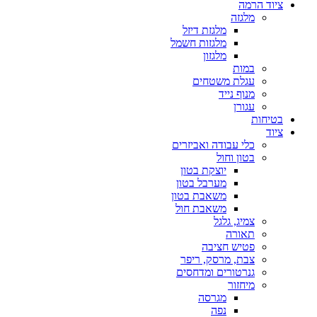
ציוד הרמה
מלגזה
מלגזת דיזל
מלגזות חשמל
מלגזון
במות
עגלת משטחים
מנוף נייד
עגורן
בטיחות
ציוד
כלי עבודה ואביזרים
בטון וחול
יוצקת בטון
מערבל בטון
משאבת בטון
משאבת חול
צמיג, גלגל
תאורה
פטיש חציבה
צבת, מרסק, ריפר
גנרטורים ומדחסים
מיחזור
מגרסה
נפה