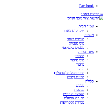
Facebook
⬅ פרסום באתר
עמוד הבית
⇦פרסום באתר
מעמיס
מעמיס אופני
מיני מעמיס
מעמיס טלסקופי
ציוד חפירה
מחפרון
מיני מחפר
מחפר
דחפור
חופר תעלות (טרנצ'ר)
מכונת קידוח
סלילה
מכבש
מפלסת
מקרצפות כביש
מפזרת אספלט
מגרדת (סקרייפר)