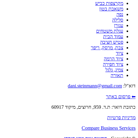
מקרצפות כביש
משאבת בטון
נפה
סלילה
עגורן
עגלת משטחים
עמוד הבית
פטיש חציבה
צבת, מרסק, ריפר
ציוד
ציוד הרמה
ציוד חפירה
צמיג, גלגל
תאורה
דוא"ל:
dani.steinmann@gmail.com
⬅ פרסום באתר
כתובת דואר: ת.ד. 959, חרוצים, מיקוד 60917
מדיניות פרטיות
Compare Business Services