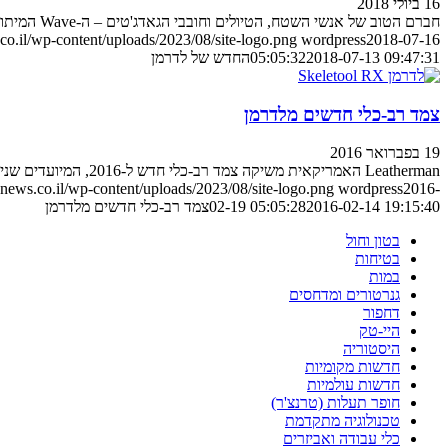
16 ביולי 2018
חברם הטוב של אנשי השטח, הטיולים וחובבי הגאדג'טים – ה-Wave המיתולוגי של לדרמן – מקבל יורש עדכני ומשופר. קבלו את ה-Wave+
o.il/wp-content/uploads/2023/08/site-logo.png
wordpress
2018-07-16
2018-07-13 09:47:31
05:05:32
החדש של לדרמן
צמד רב-כלי חדשים מלדרמן
19 בפברואר 2016
Leatherman האמריקאית משיקה צמד רב-כלי חדש ל-2016, המיועדים שניהם בראש ובראשונה לעזור במצבי חירום
ews.co.il/wp-content/uploads/2023/08/site-logo.png
wordpress
2016-
2016-02-14 19:15:40
02-19 05:05:28
צמד רב-כלי חדשים מלדרמן
בטון וחול
בטיחות
במות
גנרטורים ומדחסים
דחפור
היי-טק
היסטוריה
חדשות מקומיות
חדשות עולמיות
חופר תעלות (טרנצ'ר)
טכנולוגיה מתקדמת
כלי עבודה ואביזרים