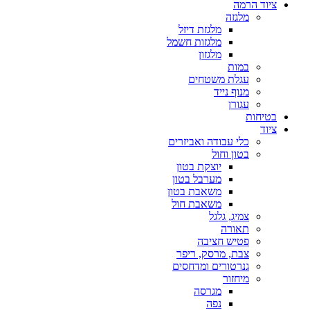
ציוד הרמה
מלגזה
מלגזת דיזל
מלגזות חשמל
מלגזון
במות
עגלת משטחים
מנוף נייד
עגורן
בטיחות
ציוד
כלי עבודה ואביזרים
בטון וחול
יוצקת בטון
מערבל בטון
משאבת בטון
משאבת חול
צמיג, גלגל
תאורה
פטיש חציבה
צבת, מרסק, ריפר
גנרטורים ומדחסים
מיחזור
מגרסה
נפה