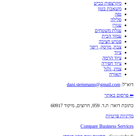
מקרצפות כביש
משאבת בטון
נפה
סלילה
עגורן
עגלת משטחים
עמוד הבית
פטיש חציבה
צבת, מרסק, ריפר
ציוד
ציוד הרמה
ציוד חפירה
צמיג, גלגל
תאורה
דוא"ל:
dani.steinmann@gmail.com
⬅ פרסום באתר
כתובת דואר: ת.ד. 959, חרוצים, מיקוד 60917
מדיניות פרטיות
Compare Business Services