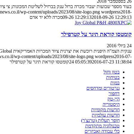
26 בספטמבר 2018
בעוד מספר שבועות יעבור מכרה ברזל ענק בברזיל לשליטת המכונות; צי ציו
ews.co.il/wp-content/uploads/2023/08/site-logo.png
wordpress
2018-
2018-09-26 12:29:13
09-26 12:29:13
מכרה ללא יד אדם
קומטסו קוראת תיגר על קטרפילר
24 ביולי 2016
ענקית הצמ"ה היפנית רוכשת את יצרנית ציוד המכרות האמריקאית Joy Global ומאיימת על הבכורה של קטרפילר בעולם הציוד למכרות
.co.il/wp-content/uploads/2023/08/site-logo.png
wordpress
2016-07-
2016-07-23 11:38:04
24 05:05:39
קומטסו קוראת תיגר על קטרפילר
בטון וחול
בטיחות
במות
גנרטורים ומדחסים
דחפור
היי-טק
היסטוריה
חדשות מקומיות
חדשות עולמיות
חופר תעלות (טרנצ'ר)
טכנולוגיה מתקדמת
כלי עבודה ואביזרים