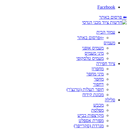
Facebook
⬅ פרסום באתר
עמוד הבית
⇦פרסום באתר
מעמיס
מעמיס אופני
מיני מעמיס
מעמיס טלסקופי
ציוד חפירה
מחפרון
מיני מחפר
מחפר
דחפור
חופר תעלות (טרנצ'ר)
מכונת קידוח
סלילה
מכבש
מפלסת
מקרצפות כביש
מפזרת אספלט
מגרדת (סקרייפר)