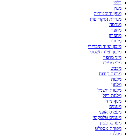
כללי
מגזין
מגזין והיסטוריה
מגרדת (סקרייפר)
מגרסה
מחפר
מחפרון
מיחזור
מיכון וציוד היברידי
מיכון וציוד חשמלי
מיני מחפר
מיני מעמיס
מכבש
מכונת קידוח
מלגזה
מלגזון
מלגזות חשמל
מלגזת דיזל
מנוף נייד
מעמיס
מעמיס אופני
מעמיס טלסקופי
מערבל בטון
מפזרת אספלט
מפלסת