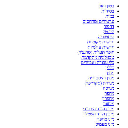
בטון וחול
בטיחות
במות
גנרטורים ומדחסים
דחפור
היי-טק
היסטוריה
חדשות מקומיות
חדשות עולמיות
חופר תעלות (טרנצ'ר)
טכנולוגיה מתקדמת
כלי עבודה ואביזרים
כללי
מגזין
מגזין והיסטוריה
מגרדת (סקרייפר)
מגרסה
מחפר
מחפרון
מיחזור
מיכון וציוד היברידי
מיכון וציוד חשמלי
מיני מחפר
מיני מעמיס