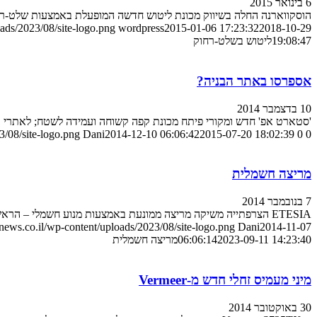
6 בינואר 2015
הוסקווארנה החלה בשיווק מכונת ליטוש חדשה המופעלת באמצעות שלט-ר
ads/2023/08/site-logo.png
wordpress
2015-01-06 17:23:32
2018-10-29
19:08:47
ליטוש בשלט-רחוק
אספרסו באתר הבניה?
10 בדצמבר 2014
'סטארט אפ' חדש ומקורי פיתח מכונת קפה קשוחה ועמידה לשטח; לאתרי בניה
/08/site-logo.png
Dani
2014-12-10 06:06:42
2015-07-20 18:02:39
0
0
מריצה חשמלית
7 בנובמבר 2014
ETESIA הצרפתייה משיקה מריצה ממונעת באמצעות מנוע חשמלי – הראשונה בשוק המסוגלת ליומיים עבודה בין טעינות
ews.co.il/wp-content/uploads/2023/08/site-logo.png
Dani
2014-11-07
2023-09-11 14:23:40
06:06:14
מריצה חשמלית
מיני מעמיס זחלי חדש מ-Vermeer
30 באוקטובר 2014