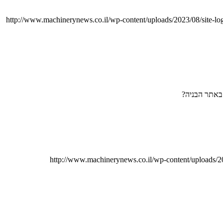
http://www.machinerynews.co.il/wp-content/uploads/2023/08/site-lo
באתר הבניה?
http://www.machinerynews.co.il/wp-content/upload