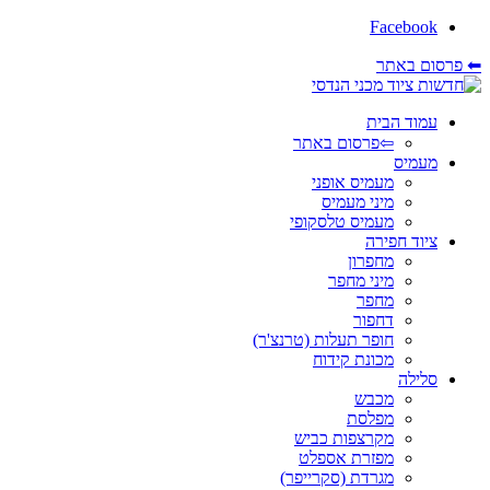
Facebook
⬅ פרסום באתר
עמוד הבית
⇦פרסום באתר
מעמיס
מעמיס אופני
מיני מעמיס
מעמיס טלסקופי
ציוד חפירה
מחפרון
מיני מחפר
מחפר
דחפור
חופר תעלות (טרנצ'ר)
מכונת קידוח
סלילה
מכבש
מפלסת
מקרצפות כביש
מפזרת אספלט
מגרדת (סקרייפר)