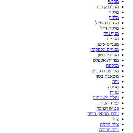
מכבש
מכונת קידוח
מלגזה
מלגזון
מלגזות חשמל
מלגזת דיזל
מנוף נייד
מעמיס
מעמיס אופני
מעמיס טלסקופי
מערבל בטון
מפזרת אספלט
מפלסת
מקרצפות כביש
משאבת בטון
נפה
סלילה
עגורן
עגלת משטחים
עמוד הבית
פטיש חציבה
צבת, מרסק, ריפר
ציוד
ציוד הרמה
ציוד חפירה