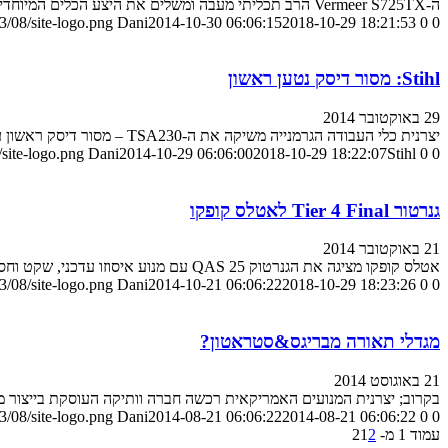
ה-Vermeer S725TX הרב תכליתי מעבה ומשלים את היצע הכלים המיוחדים הללו אצל היצרנית
/08/site-logo.png
Dani
2014-10-30 06:06:15
2018-10-29 18:21:53
0
0
Stihl: מסור דיסק נטען ראשון
29 באוקטובר 2014
יצרנית כלי העבודה הגרמנייה משיקה את ה-TSA230 – מסור דיסק ראשון עם סוללות ליתיום-איון נטענות
0
0
Stihl: מסור דיסק נטען ראשון
2018-10-29 18:22:07
2014-10-29 06:06:00
Dani
site-logo.png
גנרטור Tier 4 Final לאטלס קופקו
21 באוקטובר 2014
אטלס קופקו מציגה את הגנרטוק QAS 25 עם מנוע איסוזו עדכני, שקט וחסכוני
/08/site-logo.png
Dani
2014-10-21 06:06:22
2018-10-29 18:23:26
0
0
מגדלי תאורה מבריגס&סטראטון?
21 באוגוסט 2014
בקרוב; יצרנית המנועים האמריקאית רכשה חברה וותיקה העוסקת בייצור מ
/08/site-logo.png
Dani
2014-08-21 06:06:22
2014-08-21 06:06:22
0
0
עמוד 1 מ- 2
2
1