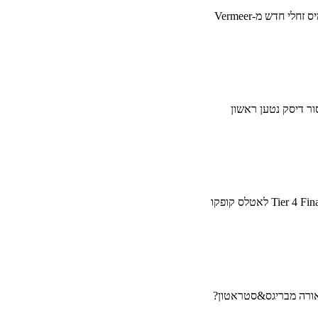
זחלי חדש מ-Vermeer
אורה מבריגס&סטראטון?