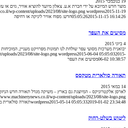
19 בנובמבר 2015
מוצר חדש המיובא על ידי חברת א.ע. צאלון מיועד להוציא אוויר, גזים או 
o.il/wp-content/uploads/2023/08/site-logo.png
wordpress
2015-11-19
2015-11-15 16:14:26
05:05:26
חדש: מפוח אוויר ליניקה או דחיפה
מסיעים את העפר
4 ביוני 2015
יבואנית מערכות מסועי עפר שולחת לנו תמונות מפרויקט מעניין, המוכיחות
/uploads/2023/08/site-logo.png
wordpress
2015-06-04 05:05:03
2015-
06-02 10:38:57
מסיעים את העפר
תאורה סולארית מטקסס
14 במאי 2015
לארסן אלקטרוניקס – המיוצגת גם בארץ – משיקה מגדל תאורה חדש הניזון 
//www.machinerynews.co.il/wp-content/uploads/2023/08/site-logo.png
2019-01-02 23:34:48
2015-05-14 05:05:33
wordpress
תאורה סולארית 
ליטוש בשלט-רחוק