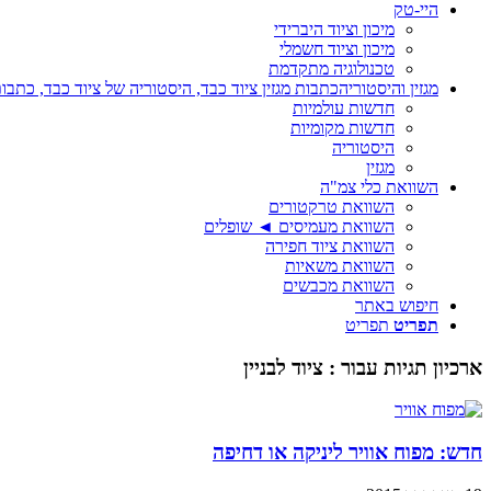
היי-טק
מיכון וציוד היברידי
מיכון וציוד חשמלי
טכנולוגיה מתקדמת
מגזין והיסטוריה
כתבות מגזין ציוד כבד, היסטוריה של ציוד כבד, כתבות
חדשות עולמיות
חדשות מקומיות
היסטוריה
מגזין
השוואת כלי צמ"ה
השוואת טרקטורים
השוואת מעמיסים ◄ שופלים
השוואת ציוד חפירה
השוואת משאיות
השוואת מכבשים
חיפוש באתר
תפריט
תפריט
ארכיון תגיות עבור :
ציוד לבניין
חדש: מפוח אוויר ליניקה או דחיפה