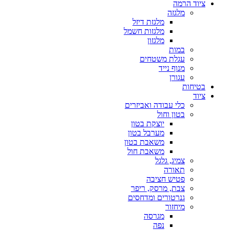
ציוד הרמה
מלגזה
מלגזת דיזל
מלגזות חשמל
מלגזון
במות
עגלת משטחים
מנוף נייד
עגורן
בטיחות
ציוד
כלי עבודה ואביזרים
בטון וחול
יוצקת בטון
מערבל בטון
משאבת בטון
משאבת חול
צמיג, גלגל
תאורה
פטיש חציבה
צבת, מרסק, ריפר
גנרטורים ומדחסים
מיחזור
מגרסה
נפה