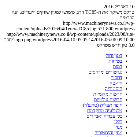
10 באפריל 2016
טרקס משיקה את ה-TC85 הרב שימושי למגוון שווקים וייעודים. הנה
הפרטים
http://www.machinerynews.co.il/wp-
content/uploads/2016/04/Terex-TC85.jpg
571
800
wordpress
http://www.machinerynews.co.il/wp-content/uploads/2023/08/site-
2016-06-06 09:10:00
2016-04-10 05:05:14
wordpress
logo.png
מחפר
8.0 טון חדש מטרקס
בטון וחול
בטיחות
במות
גנרטורים ומדחסים
דחפור
היי-טק
היסטוריה
חדשות מקומיות
חדשות עולמיות
חופר תעלות (טרנצ'ר)
טכנולוגיה מתקדמת
כלי עבודה ואביזרים
כללי
מגזין
מגזין והיסטוריה