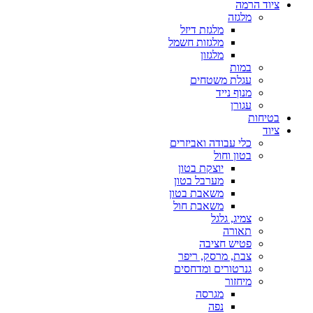
ציוד הרמה
מלגזה
מלגזת דיזל
מלגזות חשמל
מלגזון
במות
עגלת משטחים
מנוף נייד
עגורן
בטיחות
ציוד
כלי עבודה ואביזרים
בטון וחול
יוצקת בטון
מערבל בטון
משאבת בטון
משאבת חול
צמיג, גלגל
תאורה
פטיש חציבה
צבת, מרסק, ריפר
גנרטורים ומדחסים
מיחזור
מגרסה
נפה