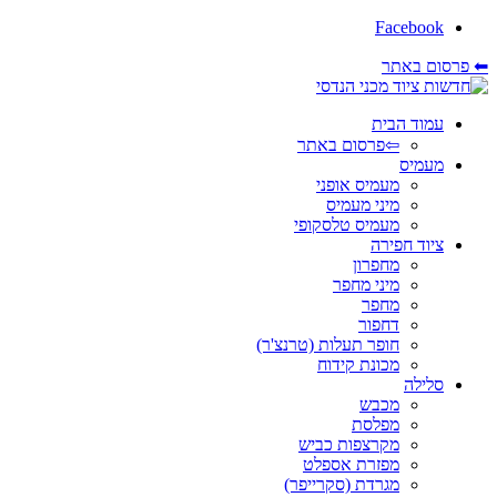
Facebook
⬅ פרסום באתר
עמוד הבית
⇦פרסום באתר
מעמיס
מעמיס אופני
מיני מעמיס
מעמיס טלסקופי
ציוד חפירה
מחפרון
מיני מחפר
מחפר
דחפור
חופר תעלות (טרנצ'ר)
מכונת קידוח
סלילה
מכבש
מפלסת
מקרצפות כביש
מפזרת אספלט
מגרדת (סקרייפר)