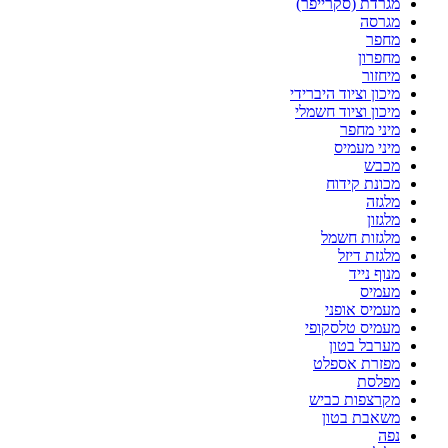
מגרדת (סקרייפר)
מגרסה
מחפר
מחפרון
מיחזור
מיכון וציוד היברידי
מיכון וציוד חשמלי
מיני מחפר
מיני מעמיס
מכבש
מכונת קידוח
מלגזה
מלגזון
מלגזות חשמל
מלגזת דיזל
מנוף נייד
מעמיס
מעמיס אופני
מעמיס טלסקופי
מערבל בטון
מפזרת אספלט
מפלסת
מקרצפות כביש
משאבת בטון
נפה