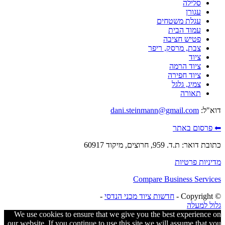
סלילה
עגורן
עגלת משטחים
עמוד הבית
פטיש חציבה
צבת, מרסק, ריפר
ציוד
ציוד הרמה
ציוד חפירה
צמיג, גלגל
תאורה
דוא"ל:
dani.steinmann@gmail.com
⬅ פרסום באתר
כתובת דואר: ת.ד. 959, חרוצים, מיקוד 60917
מדיניות פרטיות
Compare Business Services
© ‫Copyright -
חדשות ציוד מכני הנדסי
-
גלול למעלה
We use cookies to ensure that we give you the best experience on
our website. If you continue to use this site we will assume that you