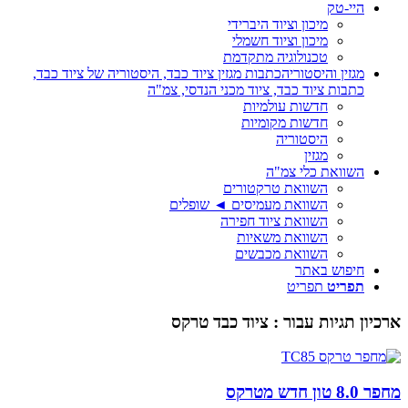
היי-טק
מיכון וציוד היברידי
מיכון וציוד חשמלי
טכנולוגיה מתקדמת
מגזין והיסטוריה
כתבות מגזין ציוד כבד, היסטוריה של ציוד כבד,
כתבות ציוד כבד, ציוד מכני הנדסי, צמ"ה
חדשות עולמיות
חדשות מקומיות
היסטוריה
מגזין
השוואת כלי צמ"ה
השוואת טרקטורים
השוואת מעמיסים ◄ שופלים
השוואת ציוד חפירה
השוואת משאיות
השוואת מכבשים
חיפוש באתר
תפריט
תפריט
ארכיון תגיות עבור :
ציוד כבד טרקס
מחפר 8.0 טון חדש מטרקס