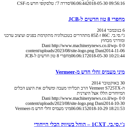
2018-05-30 09:56:16
06:06:44
'סדרה 7': טלסקופי חדש מ-CSF
מחפרי 8 טון חדשים ל-JCB
6 בנובמבר 2014
ג'י.סי.בי. 86C ו-85Z מתהדרים בטכנולוגיה מתקדמת בפנים ועיצוב עדכני
ומודרני מבחוץ
Dani
http://www.machinerynews.co.il/wp-
0
0
content/uploads/2023/08/site-logo.png
Dani
2014-11-06
2018-05-30 10:21:44
06:06:17
מחפרי 8 טון חדשים ל-JCB
מיני מעמיס זחלי חדש מ-Vermeer
30 באוקטובר 2014
ה-Vermeer S725TX הרב תכליתי מעבה ומשלים את היצע הכלים
המיוחדים הללו אצל היצרנית
Dani
http://www.machinerynews.co.il/wp-
0
0
content/uploads/2023/08/site-logo.png
Dani
2014-10-30
2018-10-29 18:21:53
06:06:15
מיני מעמיס זחלי חדש מ-Vermeer
ג'י.סי.בי. 1CXT – הוחל בשיווק הכלי הייחודי