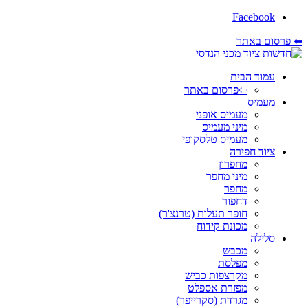
Facebook
⬅ פרסום באתר
עמוד הבית
⇦פרסום באתר
מעמיס
מעמיס אופני
מיני מעמיס
מעמיס טלסקופי
ציוד חפירה
מחפרון
מיני מחפר
מחפר
דחפור
חופר תעלות (טרנצ'ר)
מכונת קידוח
סלילה
מכבש
מפלסת
מקרצפות כביש
מפזרת אספלט
מגרדת (סקרייפר)