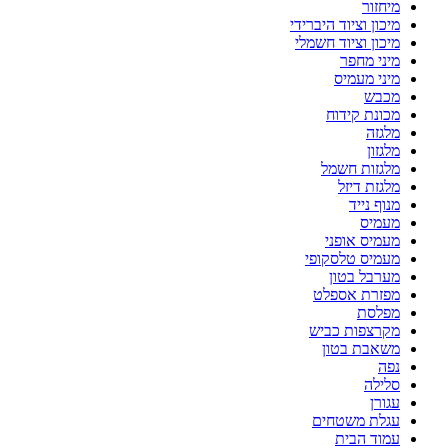
מיחזור
מיכון וציוד היברידי
מיכון וציוד חשמלי
מיני מחפר
מיני מעמיס
מכבש
מכונת קידוח
מלגזה
מלגזון
מלגזות חשמל
מלגזת דיזל
מנוף נייד
מעמיס
מעמיס אופני
מעמיס טלסקופי
מערבל בטון
מפזרת אספלט
מפלסת
מקרצפות כביש
משאבת בטון
נפה
סלילה
עגורן
עגלת משטחים
עמוד הבית