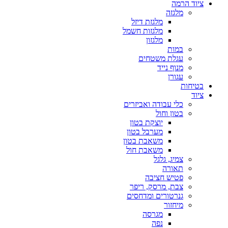
ציוד הרמה
מלגזה
מלגזת דיזל
מלגזות חשמל
מלגזון
במות
עגלת משטחים
מנוף נייד
עגורן
בטיחות
ציוד
כלי עבודה ואביזרים
בטון וחול
יוצקת בטון
מערבל בטון
משאבת בטון
משאבת חול
צמיג, גלגל
תאורה
פטיש חציבה
צבת, מרסק, ריפר
גנרטורים ומדחסים
מיחזור
מגרסה
נפה