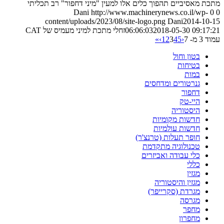
מתכת מאסיביים תהפוך כלים אלו למעין "מיני דחפור" רב תכליתי
Dani
http://www.machinerynews.co.il/wp-
0
0
content/uploads/2023/08/site-logo.png
Dani
2014-10-15
2018-05-30 09:17:21
06:06:03
זחלי מתכת למיני מעמיס של CAT
עמוד 3 מ- 7
‹
5
4
3
2
1
›
»
בטון וחול
בטיחות
במות
גנרטורים ומדחסים
דחפור
היי-טק
היסטוריה
חדשות מקומיות
חדשות עולמיות
חופר תעלות (טרנצ'ר)
טכנולוגיה מתקדמת
כלי עבודה ואביזרים
כללי
מגזין
מגזין והיסטוריה
מגרדת (סקרייפר)
מגרסה
מחפר
מחפרון