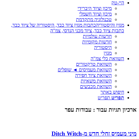
היי-טק
מיכון וציוד היברידי
מיכון וציוד חשמלי
טכנולוגיה מתקדמת
מגזין והיסטוריה
כתבות מגזין ציוד כבד, היסטוריה של ציוד כבד,
כתבות ציוד כבד, ציוד מכני הנדסי, צמ"ה
חדשות עולמיות
חדשות מקומיות
היסטוריה
מגזין
השוואת כלי צמ"ה
השוואת טרקטורים
השוואת מעמיסים ◄ שופלים
השוואת ציוד חפירה
השוואת משאיות
השוואת מכבשים
חיפוש באתר
תפריט
תפריט
ארכיון תגיות עבור :
עבודות עפר
מיני מעמיס זחלי חדש מ-Ditch Witch