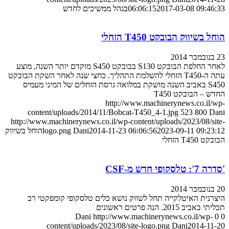
2017-03-08 09:46:33
06:06:15
בגהל ממשיכים לחדש
הוחל בשיווק הבובקט T450 הזחלי
23 בנובמבר 2014
לאחר החלפת הבובקט S130 בבובקט S450 מוקדם יותר השנה, מוצע
עתה ה-T450 הזחלי להשלמת התהליך. כחצי שנה לאחר השקת הבובקט
S450 באביב השנה מושקת במלואה גרסת הזחלים של המיני מעמיס
החדש – הבובקט T450
http://www.machinerynews.co.il/wp-
content/uploads/2014/11/Bobcat-T450_4-1.jpg
523
800
Dani
http://www.machinerynews.co.il/wp-content/uploads/2023/08/site-
2023-09-11 09:23:12
2014-11-23 06:06:56
Dani
logo.png
הוחל בשיווק
הבובקט T450 הזחלי
'סדרה 7': טלסקופי חדש מ-CSF
20 בנובמבר 2014
היצרנית האיטלקייה תחל לשווק נושא כלים טלסקופי קומפקטי רב
תכליתי באביב 2015. הנה פרטים ראשונים
Dani
http://www.machinerynews.co.il/wp-
0
0
content/uploads/2023/08/site-logo.png
Dani
2014-11-20