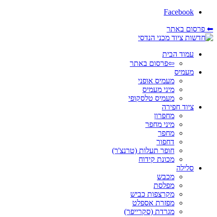
Facebook
⬅ פרסום באתר
עמוד הבית
⇦פרסום באתר
מעמיס
מעמיס אופני
מיני מעמיס
מעמיס טלסקופי
ציוד חפירה
מחפרון
מיני מחפר
מחפר
דחפור
חופר תעלות (טרנצ'ר)
מכונת קידוח
סלילה
מכבש
מפלסת
מקרצפות כביש
מפזרת אספלט
מגרדת (סקרייפר)