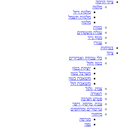
ציוד הרמה
מלגזה
מלגזת דיזל
מלגזות חשמל
מלגזון
במות
עגלת משטחים
מנוף נייד
עגורן
בטיחות
ציוד
כלי עבודה ואביזרים
בטון וחול
יוצקת בטון
מערבל בטון
משאבת בטון
משאבת חול
צמיג, גלגל
תאורה
פטיש חציבה
צבת, מרסק, ריפר
גנרטורים ומדחסים
מיחזור
מגרסה
נפה