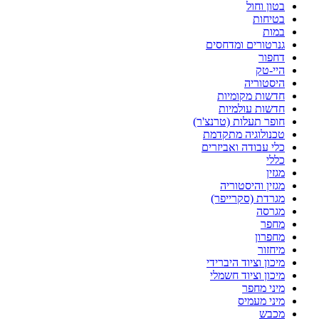
בטון וחול
בטיחות
במות
גנרטורים ומדחסים
דחפור
היי-טק
היסטוריה
חדשות מקומיות
חדשות עולמיות
חופר תעלות (טרנצ'ר)
טכנולוגיה מתקדמת
כלי עבודה ואביזרים
כללי
מגזין
מגזין והיסטוריה
מגרדת (סקרייפר)
מגרסה
מחפר
מחפרון
מיחזור
מיכון וציוד היברידי
מיכון וציוד חשמלי
מיני מחפר
מיני מעמיס
מכבש