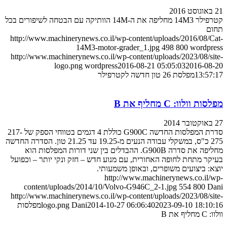
21 באוגוסט 2016
קטרפילר 14M3 מחליפה את ה-14M הוותיקה עם הבטחה לשיפורים בכל
תחום
http://www.machinerynews.co.il/wp-content/uploads/2016/08/Cat-
14M3-motor-grader_1.jpg
498
800
wordpress
http://www.machinerynews.co.il/wp-content/uploads/2023/08/site-
logo.png
wordpress
2016-08-21 05:05:03
2016-08-20
13:57:17
מפלסת 26 טון חדשה לקטרפילר
מפלסות וולוו: C מחליף את B
27 באוקטובר 2014
סדרת המפלסות החדשה G900C כוללת 4 דגמים בטווחי הספק של 217-
275 כ"ס, במשקלי עבודה הנעים מ-19.25 עד 21.25 טון. הסדרה החדשה
מחליפה את סדרה G900B. ההבדלים בין שני דורות המפלסות הוא
בעיקר מתחת לחופה האחורית, עם מנוע חדש – חזק ונקי יותר – וכפועל
יוצא: ביצועים משופרים, ובאופן משמעותי.
http://www.machinerynews.co.il/wp-
content/uploads/2014/10/Volvo-G946C_2-1.jpg
554
800
Dani
http://www.machinerynews.co.il/wp-content/uploads/2023/08/site-
2023-09-10 18:10:16
2014-10-27 06:06:40
Dani
logo.png
מפלסות
וולוו: C מחליף את B