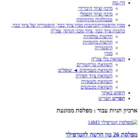
היי-טק
מיכון וציוד היברידי
מיכון וציוד חשמלי
טכנולוגיה מתקדמת
מגזין והיסטוריה
כתבות מגזין ציוד כבד, היסטוריה של ציוד כבד,
כתבות ציוד כבד, ציוד מכני הנדסי, צמ"ה
חדשות עולמיות
חדשות מקומיות
היסטוריה
מגזין
השוואת כלי צמ"ה
השוואת טרקטורים
השוואת מעמיסים ◄ שופלים
השוואת ציוד חפירה
השוואת משאיות
השוואת מכבשים
חיפוש באתר
תפריט
תפריט
ארכיון תגיות עבור :
מפלסת ממונעת
מפלסת 26 טון חדשה לקטרפילר