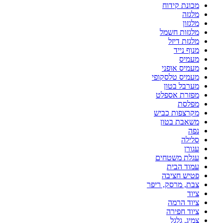
מכונת קידוח
מלגזה
מלגזון
מלגזות חשמל
מלגזת דיזל
מנוף נייד
מעמיס
מעמיס אופני
מעמיס טלסקופי
מערבל בטון
מפזרת אספלט
מפלסת
מקרצפות כביש
משאבת בטון
נפה
סלילה
עגורן
עגלת משטחים
עמוד הבית
פטיש חציבה
צבת, מרסק, ריפר
ציוד
ציוד הרמה
ציוד חפירה
צמיג, גלגל