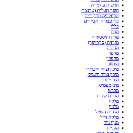
חדשות עולמיות
חופר תעלות (טרנצ'ר)
טכנולוגיה מתקדמת
כלי עבודה ואביזרים
כללי
מגזין
מגזין והיסטוריה
מגרדת (סקרייפר)
מגרסה
מחפר
מחפרון
מיחזור
מיכון וציוד היברידי
מיכון וציוד חשמלי
מיני מחפר
מיני מעמיס
מכבש
מכונת קידוח
מלגזה
מלגזון
מלגזות חשמל
מלגזת דיזל
מנוף נייד
מעמיס