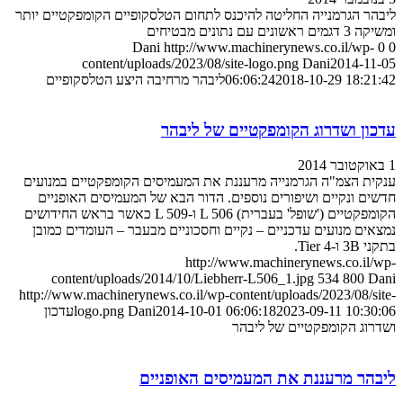
ליבהר הגרמנייה החליטה להיכנס לתחום הטלסקופיים הקומפקטיים יותר
ומשיקה 3 דגמים ראשונים עם נתונים מבטיחים
Dani
http://www.machinerynews.co.il/wp-
0
0
content/uploads/2023/08/site-logo.png
Dani
2014-11-05
2018-10-29 18:21:42
06:06:24
ליבהר מרחיבה היצע הטלסקופיים
עדכון ושדרוג הקומפקטיים של ליבהר
1 באוקטובר 2014
ענקית הצמ"ה הגרמנייה מרעננת את המעמיסים הקומפקטיים במנועים
חדשים ונקיים ושיפורים נוספים. הדור הבא של המעמיסים האופניים
הקומפקטיים ('שופל' בעברית) L 506 ו-L 509 כאשר בראש החידושים
נמצאים מנועים עדכניים – נקיים וחסכוניים מבעבר – העומדים כמובן
בתקני 3B ו-Tier 4.
http://www.machinerynews.co.il/wp-
content/uploads/2014/10/Liebherr-L506_1.jpg
534
800
Dani
http://www.machinerynews.co.il/wp-content/uploads/2023/08/site-
2023-09-11 10:30:06
2014-10-01 06:06:18
Dani
logo.png
עדכון
ושדרוג הקומפקטיים של ליבהר
ליבהר מרעננת את המעמיסים האופניים