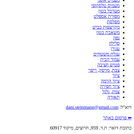
מעמיס אופני
מעמיס טלסקופי
מערבל בטון
מפזרת אספלט
מפלסת
מקרצפות כביש
משאבת בטון
נפה
סלילה
עגורן
עגלת משטחים
עמוד הבית
פטיש חציבה
צבת, מרסק, ריפר
ציוד
ציוד הרמה
ציוד חפירה
צמיג, גלגל
תאורה
דוא"ל:
dani.steinmann@gmail.com
⬅ פרסום באתר
כתובת דואר: ת.ד. 959, חרוצים, מיקוד 60917