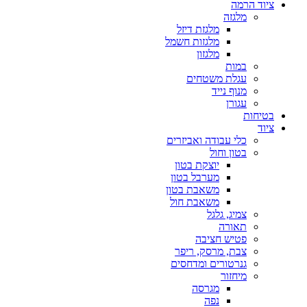
ציוד הרמה
מלגזה
מלגזת דיזל
מלגזות חשמל
מלגזון
במות
עגלת משטחים
מנוף נייד
עגורן
בטיחות
ציוד
כלי עבודה ואביזרים
בטון וחול
יוצקת בטון
מערבל בטון
משאבת בטון
משאבת חול
צמיג, גלגל
תאורה
פטיש חציבה
צבת, מרסק, ריפר
גנרטורים ומדחסים
מיחזור
מגרסה
נפה