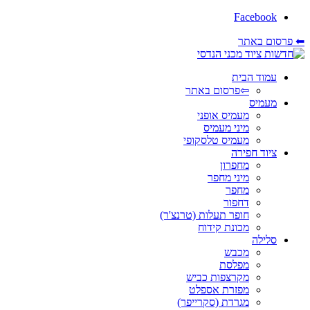
Facebook
⬅ פרסום באתר
עמוד הבית
⇦פרסום באתר
מעמיס
מעמיס אופני
מיני מעמיס
מעמיס טלסקופי
ציוד חפירה
מחפרון
מיני מחפר
מחפר
דחפור
חופר תעלות (טרנצ'ר)
מכונת קידוח
סלילה
מכבש
מפלסת
מקרצפות כביש
מפזרת אספלט
מגרדת (סקרייפר)