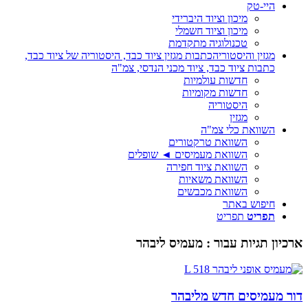
היי-טק
מיכון וציוד היברידי
מיכון וציוד חשמלי
טכנולוגיה מתקדמת
מגזין והיסטוריה
כתבות מגזין ציוד כבד, היסטוריה של ציוד כבד,
כתבות ציוד כבד, ציוד מכני הנדסי, צמ"ה
חדשות עולמיות
חדשות מקומיות
היסטוריה
מגזין
השוואת כלי צמ"ה
השוואת טרקטורים
השוואת מעמיסים ◄ שופלים
השוואת ציוד חפירה
השוואת משאיות
השוואת מכבשים
חיפוש באתר
תפריט
תפריט
ארכיון תגיות עבור :
מעמיס ליבהר
דור מעמיסים חדש מליבהר