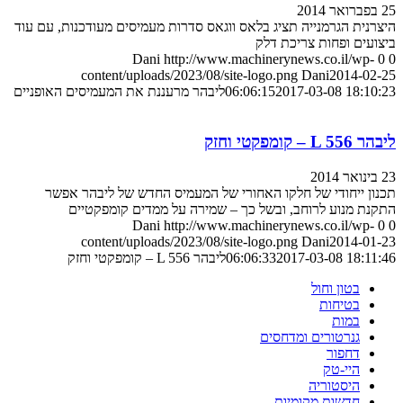
25 בפברואר 2014
היצרנית הגרמנייה תציג בלאס ווגאס סדרות מעמיסים מעודכנות, עם עוד
ביצועים ופחות צריכת דלק
Dani
http://www.machinerynews.co.il/wp-
0
0
content/uploads/2023/08/site-logo.png
Dani
2014-02-25
2017-03-08 18:10:23
06:06:15
ליבהר מרעננת את המעמיסים האופניים
ליבהר L 556 – קומפקטי וחזק
23 בינואר 2014
תכנון ייחודי של חלקו האחורי של המעמיס החדש של ליבהר אפשר
התקנת מנוע לרוחב, ובשל כך – שמירה על ממדים קומפקטיים
Dani
http://www.machinerynews.co.il/wp-
0
0
content/uploads/2023/08/site-logo.png
Dani
2014-01-23
2017-03-08 18:11:46
06:06:33
ליבהר L 556 – קומפקטי וחזק
בטון וחול
בטיחות
במות
גנרטורים ומדחסים
דחפור
היי-טק
היסטוריה
חדשות מקומיות