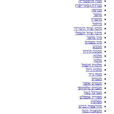
מגזין והיסטוריה
מגרדת (סקרייפר)
מגרסה
מחפר
מחפרון
מיחזור
מיכון וציוד היברידי
מיכון וציוד חשמלי
מיני מחפר
מיני מעמיס
מכבש
מכונת קידוח
מלגזה
מלגזון
מלגזות חשמל
מלגזת דיזל
מנוף נייד
מעמיס
מעמיס אופני
מעמיס טלסקופי
מערבל בטון
מפזרת אספלט
מפלסת
מקרצפות כביש
משאבת בטון