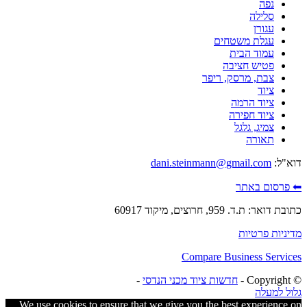
נפה
סלילה
עגורן
עגלת משטחים
עמוד הבית
פטיש חציבה
צבת, מרסק, ריפר
ציוד
ציוד הרמה
ציוד חפירה
צמיג, גלגל
תאורה
דוא"ל:
dani.steinmann@gmail.com
⬅ פרסום באתר
כתובת דואר: ת.ד. 959, חרוצים, מיקוד 60917
מדיניות פרטיות
Compare Business Services
© ‫Copyright -
חדשות ציוד מכני הנדסי
-
גלול למעלה
We use cookies to ensure that we give you the best experience on