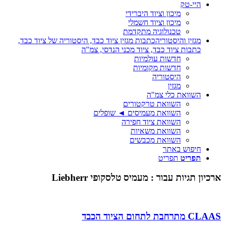
היי-טק
מיכון וציוד היברידי
מיכון וציוד חשמלי
טכנולוגיה מתקדמת
מגזין והיסטוריה
כתבות מגזין ציוד כבד, היסטוריה של ציוד כבד,
כתבות ציוד כבד, ציוד מכני הנדסי, צמ"ה
חדשות עולמיות
חדשות מקומיות
היסטוריה
מגזין
השוואת כלי צמ"ה
השוואת טרקטורים
השוואת מעמיסים ◄ שופלים
השוואת ציוד חפירה
השוואת משאיות
השוואת מכבשים
חיפוש באתר
תפריט
תפריט
ארכיון תגיות עבור :
מעמיס טלסקופי Liebherr
CLAAS מתרחבת לתחום הציוד הכבד