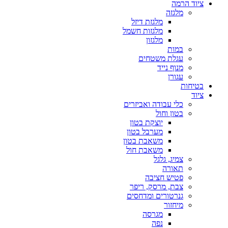
ציוד הרמה
מלגזה
מלגזת דיזל
מלגזות חשמל
מלגזון
במות
עגלת משטחים
מנוף נייד
עגורן
בטיחות
ציוד
כלי עבודה ואביזרים
בטון וחול
יוצקת בטון
מערבל בטון
משאבת בטון
משאבת חול
צמיג, גלגל
תאורה
פטיש חציבה
צבת, מרסק, ריפר
גנרטורים ומדחסים
מיחזור
מגרסה
נפה