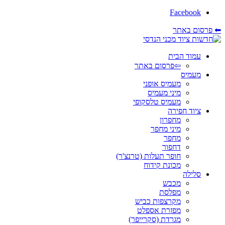
Facebook
⬅ פרסום באתר
עמוד הבית
⇦פרסום באתר
מעמיס
מעמיס אופני
מיני מעמיס
מעמיס טלסקופי
ציוד חפירה
מחפרון
מיני מחפר
מחפר
דחפור
חופר תעלות (טרנצ'ר)
מכונת קידוח
סלילה
מכבש
מפלסת
מקרצפות כביש
מפזרת אספלט
מגרדת (סקרייפר)