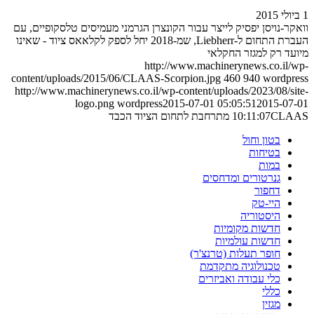
1 ביולי 2015
וואקר-נויסן יפסיק לייצר עבור הקונצרן הגרמני מעמיסים טלסקופיים, עם
העברת התחום ל-Liebherr, שמ-2018 יחל לספק לקלאאס ציוד - שאינו
מיועד רק למגזר החקלאי
http://www.machinerynews.co.il/wp-
content/uploads/2015/06/CLAAS-Scorpion.jpg
460
940
wordpress
http://www.machinerynews.co.il/wp-content/uploads/2023/08/site-
logo.png
wordpress
2015-07-01 05:05:51
2015-07-01
CLAAS מתרחבת לתחום הציוד הכבד
10:11:07
בטון וחול
בטיחות
במות
גנרטורים ומדחסים
דחפור
היי-טק
היסטוריה
חדשות מקומיות
חדשות עולמיות
חופר תעלות (טרנצ'ר)
טכנולוגיה מתקדמת
כלי עבודה ואביזרים
כללי
מגזין