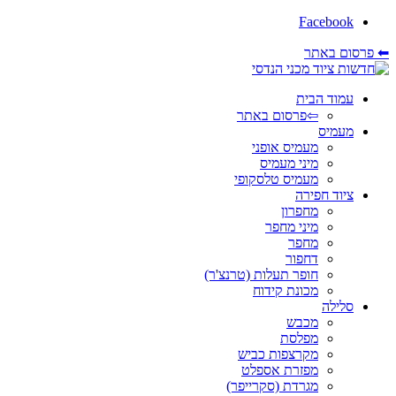
Facebook
⬅ פרסום באתר
עמוד הבית
⇦פרסום באתר
מעמיס
מעמיס אופני
מיני מעמיס
מעמיס טלסקופי
ציוד חפירה
מחפרון
מיני מחפר
מחפר
דחפור
חופר תעלות (טרנצ'ר)
מכונת קידוח
סלילה
מכבש
מפלסת
מקרצפות כביש
מפזרת אספלט
מגרדת (סקרייפר)