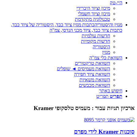
היי-טק
מיכון וציוד היברידי
מיכון וציוד חשמלי
טכנולוגיה מתקדמת
מגזין והיסטוריה
כתבות מגזין ציוד כבד, היסטוריה של ציוד כבד,
כתבות ציוד כבד, ציוד מכני הנדסי, צמ"ה
חדשות עולמיות
חדשות מקומיות
היסטוריה
מגזין
השוואת כלי צמ"ה
השוואת טרקטורים
השוואת מעמיסים ◄ שופלים
השוואת ציוד חפירה
השוואת משאיות
השוואת מכבשים
חיפוש באתר
תפריט
תפריט
ארכיון תגיות עבור :
מעמיס טלסקופי Kramer
סוכנות Kramer לידי מפרם