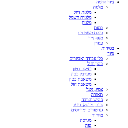
ציוד הרמה
מלגזה
מלגזת דיזל
מלגזות חשמל
מלגזון
במות
עגלת משטחים
מנוף נייד
עגורן
בטיחות
ציוד
כלי עבודה ואביזרים
בטון וחול
יוצקת בטון
מערבל בטון
משאבת בטון
משאבת חול
צמיג, גלגל
תאורה
פטיש חציבה
צבת, מרסק, ריפר
גנרטורים ומדחסים
מיחזור
מגרסה
נפה