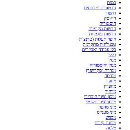
במות
גנרטורים ומדחסים
דחפור
היי-טק
היסטוריה
חדשות מקומיות
חדשות עולמיות
חופר תעלות (טרנצ'ר)
טכנולוגיה מתקדמת
כלי עבודה ואביזרים
כללי
מגזין
מגזין והיסטוריה
מגרדת (סקרייפר)
מגרסה
מחפר
מחפרון
מיחזור
מיכון וציוד היברידי
מיכון וציוד חשמלי
מיני מחפר
מיני מעמיס
מכבש
מכונת קידוח
מלגזה