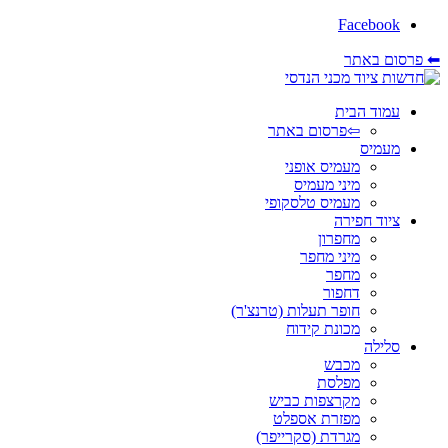
Facebook
⬅ פרסום באתר
עמוד הבית
⇦פרסום באתר
מעמיס
מעמיס אופני
מיני מעמיס
מעמיס טלסקופי
ציוד חפירה
מחפרון
מיני מחפר
מחפר
דחפור
חופר תעלות (טרנצ'ר)
מכונת קידוח
סלילה
מכבש
מפלסת
מקרצפות כביש
מפזרת אספלט
מגרדת (סקרייפר)