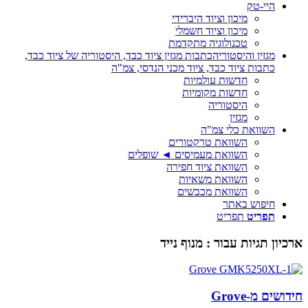
היי-טק
מיכון וציוד היברידי
מיכון וציוד חשמלי
טכנולוגיה מתקדמת
מגזין והיסטוריה
כתבות מגזין ציוד כבד, היסטוריה של ציוד כבד,
כתבות ציוד כבד, ציוד מכני הנדסי, צמ"ה
חדשות עולמיות
חדשות מקומיות
היסטוריה
מגזין
השוואת כלי צמ"ה
השוואת טרקטורים
השוואת מעמיסים ◄ שופלים
השוואת ציוד חפירה
השוואת משאיות
השוואת מכבשים
חיפוש באתר
תפריט
תפריט
ארכיון תגיות עבור :
מנוף נייד
חידושים מ-Grove