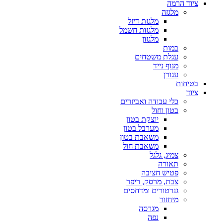
ציוד הרמה
מלגזה
מלגזת דיזל
מלגזות חשמל
מלגזון
במות
עגלת משטחים
מנוף נייד
עגורן
בטיחות
ציוד
כלי עבודה ואביזרים
בטון וחול
יוצקת בטון
מערבל בטון
משאבת בטון
משאבת חול
צמיג, גלגל
תאורה
פטיש חציבה
צבת, מרסק, ריפר
גנרטורים ומדחסים
מיחזור
מגרסה
נפה