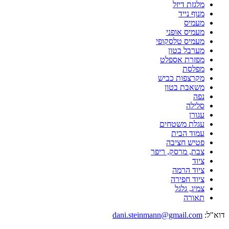
מלגזת דיזל
מנוף נייד
מעמיס
מעמיס אופני
מעמיס טלסקופי
מערבל בטון
מפזרת אספלט
מפלסת
מקרצפות כביש
משאבת בטון
נפה
סלילה
עגורן
עגלת משטחים
עמוד הבית
פטיש חציבה
צבת, מרסק, ריפר
ציוד
ציוד הרמה
ציוד חפירה
צמיג, גלגל
תאורה
דוא"ל:
dani.steinmann@gmail.com