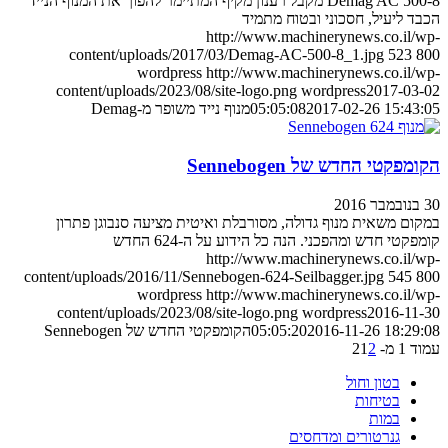
Demag AC 500-8 מקבל רענון מקיף המתיימר להפוך את המנוף הנייד
הכבד ליעיל, חסכוני ובטוח מתמיד
http://www.machinerynews.co.il/wp-
content/uploads/2017/03/Demag-AC-500-8_1.jpg
523
800
wordpress
http://www.machinerynews.co.il/wp-
content/uploads/2023/08/site-logo.png
wordpress
2017-03-02
2017-02-26 15:43:05
05:05:08
מנוף נייד משופר מ-Demag
הקומפקטי החדש של Sennebogen
30 בנובמבר 2016
במקום משאית מנוף גדולה, מסורבלת ואיטית מציעה סנבוגן פתרון
קומפקטי חדש ומהפכני. הנה כל הידוע על ה-624 החדש
http://www.machinerynews.co.il/wp-
content/uploads/2016/11/Sennebogen-624-Seilbagger.jpg
545
800
wordpress
http://www.machinerynews.co.il/wp-
content/uploads/2023/08/site-logo.png
wordpress
2016-11-30
2016-11-26 18:29:08
05:05:20
הקומפקטי החדש של Sennebogen
עמוד 1 מ- 2
2
1
בטון וחול
בטיחות
במות
גנרטורים ומדחסים