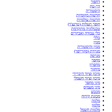
דחפור
היי-טק
היסטוריה
חדשות מקומיות
חדשות עולמיות
חופר תעלות (טרנצ'ר)
טכנולוגיה מתקדמת
כלי עבודה ואביזרים
כללי
מגזין
מגזין והיסטוריה
מגרדת (סקרייפר)
מגרסה
מחפר
מחפרון
מיחזור
מיכון וציוד היברידי
מיכון וציוד חשמלי
מיני מחפר
מיני מעמיס
מכבש
מכונת קידוח
מלגזה
מלגזון
מלגזות חשמל