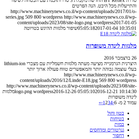
סדרה BT Reflex החדשה מקבלת 3 סדרות-בנות עם הבטחה לשיפור
והתייעלות מכל היבט. הנה הפרטים
http://www.machinerynews.co.il/wp-content/uploads/2017/01/o-
series.jpg
509
800
wordpress
http://www.machinerynews.co.il/wp-
content/uploads/2023/08/site-logo.png
wordpress
2017-01-05
2017-01-04 10:35:01
05:05:18
שיפור מלגזות ההיגש בטויוטה
מלגזות לינדה משופרות
26 בדצמבר 2016
היצרנית הגרמנייה מציעה מעתה מלגזות חשמליות עם מצברי lithium-ion
בעלי עוצמה גבוהה יותר והמאפשרים טווח פעולה ארוך יותר
http://www.machinerynews.co.il/wp-
content/uploads/2016/12/Linde-E18.jpg
569
800
wordpress
http://www.machinerynews.co.il/wp-content/uploads/2023/08/site-
2016-12-21 10:14:30
2016-12-26 05:05:10
wordpress
logo.png
מלגזות
לינדה משופרות
עמוד 2 מ- 6
‹
4
3
2
1
›
»
בטון וחול
בטיחות
במות
גנרטורים ומדחסים
דחפור