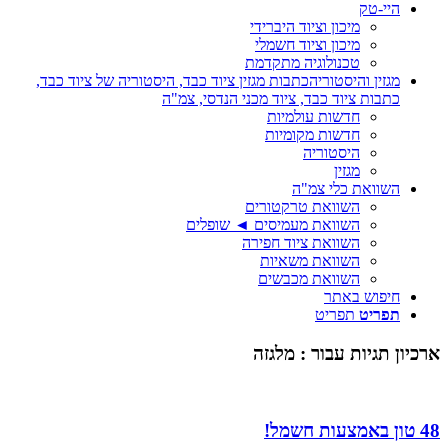
היי-טק
מיכון וציוד היברידי
מיכון וציוד חשמלי
טכנולוגיה מתקדמת
מגזין והיסטוריה
כתבות מגזין ציוד כבד, היסטוריה של ציוד כבד,
כתבות ציוד כבד, ציוד מכני הנדסי, צמ"ה
חדשות עולמיות
חדשות מקומיות
היסטוריה
מגזין
השוואת כלי צמ"ה
השוואת טרקטורים
השוואת מעמיסים ◄ שופלים
השוואת ציוד חפירה
השוואת משאיות
השוואת מכבשים
חיפוש באתר
תפריט
תפריט
ארכיון תגיות עבור :
מלגזה
48 טון באמצעות חשמל!