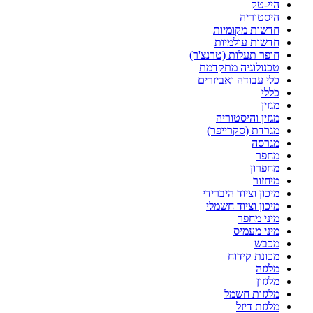
היי-טק
היסטוריה
חדשות מקומיות
חדשות עולמיות
חופר תעלות (טרנצ'ר)
טכנולוגיה מתקדמת
כלי עבודה ואביזרים
כללי
מגזין
מגזין והיסטוריה
מגרדת (סקרייפר)
מגרסה
מחפר
מחפרון
מיחזור
מיכון וציוד היברידי
מיכון וציוד חשמלי
מיני מחפר
מיני מעמיס
מכבש
מכונת קידוח
מלגזה
מלגזון
מלגזות חשמל
מלגזת דיזל