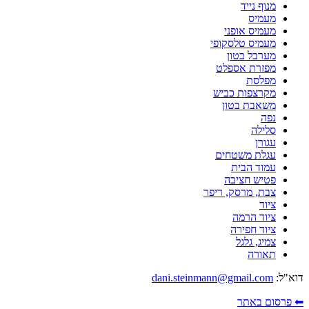
מנוף נייד
מעמיס
מעמיס אופני
מעמיס טלסקופי
מערבל בטון
מפזרת אספלט
מפלסת
מקרצפות כביש
משאבת בטון
נפה
סלילה
עגורן
עגלת משטחים
עמוד הבית
פטיש חציבה
צבת, מרסק, ריפר
ציוד
ציוד הרמה
ציוד חפירה
צמיג, גלגל
תאורה
דוא"ל:
dani.steinmann@gmail.com
⬅ פרסום באתר