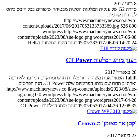
8 ביוני 2017
סדרה G2 של ענקית המלגזות הסינית מבטיחה שיפורים בכל היבט ביחס
לסדרות קודמות
http://www.machinerynews.co.il/wp-
content/uploads/2017/06/2017053133733369.jpg
526
800
wordpress
http://www.machinerynews.co.il/wp-
content/uploads/2023/08/site-logo.png
wordpress
2017-06-08
2017-06-06 14:20:24
05:05:28
רענון היצע המלגזות ב-Heli
רענון מותג המלגזות CT Power
28 באפריל 2017
Tailift הטאיוואנית משיקה דור מלגזות חדש ומתקדם המיועד לאירופה
וארה"ב תחת שם מותג הפרימיום שלה CT Power. הנה הפרטים
http://www.machinerynews.co.il/wp-content/uploads/2023/08/site-
logo.png
0
0
wordpress
http://www.machinerynews.co.il/wp-
content/uploads/2023/08/site-logo.png
wordpress
2017-04-28
2017-04-26 12:08:35
05:05:05
רענון מותג המלגזות CT Power
'קטן אך מאומן' מ-Crown
23 בינואר 2017