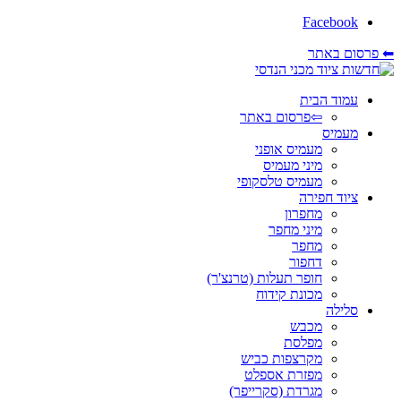
Facebook
⬅ פרסום באתר
עמוד הבית
⇦פרסום באתר
מעמיס
מעמיס אופני
מיני מעמיס
מעמיס טלסקופי
ציוד חפירה
מחפרון
מיני מחפר
מחפר
דחפור
חופר תעלות (טרנצ'ר)
מכונת קידוח
סלילה
מכבש
מפלסת
מקרצפות כביש
מפזרת אספלט
מגרדת (סקרייפר)