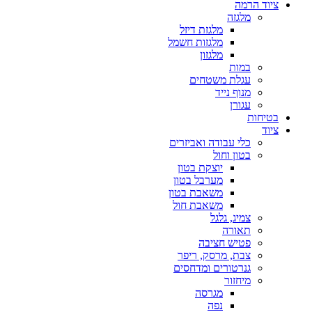
ציוד הרמה
מלגזה
מלגזת דיזל
מלגזות חשמל
מלגזון
במות
עגלת משטחים
מנוף נייד
עגורן
בטיחות
ציוד
כלי עבודה ואביזרים
בטון וחול
יוצקת בטון
מערבל בטון
משאבת בטון
משאבת חול
צמיג, גלגל
תאורה
פטיש חציבה
צבת, מרסק, ריפר
גנרטורים ומדחסים
מיחזור
מגרסה
נפה