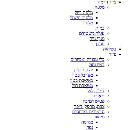
ציוד הרמה
מלגזה
מלגזת דיזל
מלגזות חשמל
מלגזון
במות
עגלת משטחים
מנוף נייד
עגורן
בטיחות
ציוד
כלי עבודה ואביזרים
בטון וחול
יוצקת בטון
מערבל בטון
משאבת בטון
משאבת חול
צמיג, גלגל
תאורה
פטיש חציבה
צבת, מרסק, ריפר
גנרטורים ומדחסים
מיחזור
מגרסה
נפה