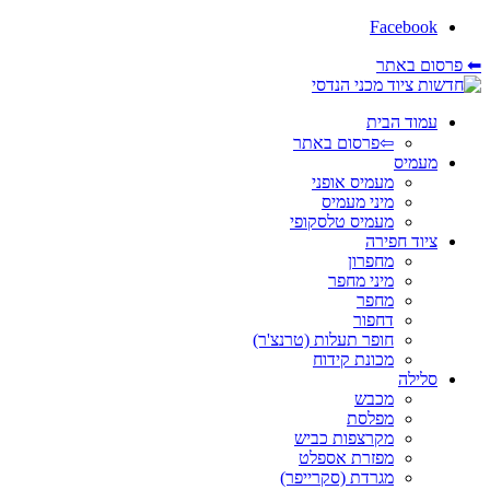
Facebook
⬅ פרסום באתר
עמוד הבית
⇦פרסום באתר
מעמיס
מעמיס אופני
מיני מעמיס
מעמיס טלסקופי
ציוד חפירה
מחפרון
מיני מחפר
מחפר
דחפור
חופר תעלות (טרנצ'ר)
מכונת קידוח
סלילה
מכבש
מפלסת
מקרצפות כביש
מפזרת אספלט
מגרדת (סקרייפר)