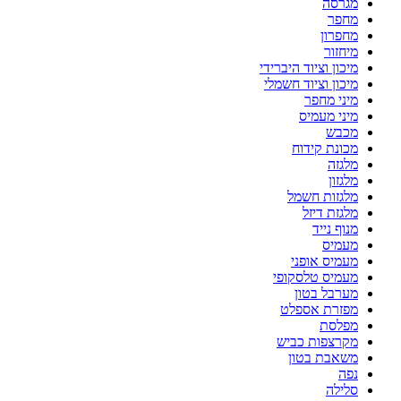
מגרסה
מחפר
מחפרון
מיחזור
מיכון וציוד היברידי
מיכון וציוד חשמלי
מיני מחפר
מיני מעמיס
מכבש
מכונת קידוח
מלגזה
מלגזון
מלגזות חשמל
מלגזת דיזל
מנוף נייד
מעמיס
מעמיס אופני
מעמיס טלסקופי
מערבל בטון
מפזרת אספלט
מפלסת
מקרצפות כביש
משאבת בטון
נפה
סלילה