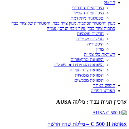
היי-טק
מיכון וציוד היברידי
מיכון וציוד חשמלי
טכנולוגיה מתקדמת
מגזין והיסטוריה
כתבות מגזין ציוד כבד, היסטוריה של ציוד כבד,
כתבות ציוד כבד, ציוד מכני הנדסי, צמ"ה
חדשות עולמיות
חדשות מקומיות
היסטוריה
מגזין
השוואת כלי צמ"ה
השוואת טרקטורים
השוואת מעמיסים ◄ שופלים
השוואת ציוד חפירה
השוואת משאיות
השוואת מכבשים
חיפוש באתר
תפריט
תפריט
ארכיון תגיות עבור :
מלגזה AUSA
אאוסה C 500 H – מלגזת שדה חדשה