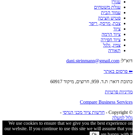
עגורן
עגלת משטחים
עמוד הבית
פטיש חציבה
צבת, מרסק, ריפר
ציוד
ציוד הרמה
ציוד חפירה
צמיג, גלגל
תאורה
דוא"ל:
dani.steinmann@gmail.com
⬅ פרסום באתר
כתובת דואר: ת.ד. 959, חרוצים, מיקוד 60917
מדיניות פרטיות
Compare Business Services
© ‫Copyright -
חדשות ציוד מכני הנדסי
-
גלול למעלה
We use cookies to ensure that we give you the best experience on
our website. If you continue to use this site we will assume that you
are happy with it.
Ok