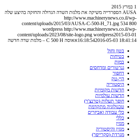
1 במרץ 2015
AUSA הספרדייה משיקה את מלגזת השדה הגדולה והחזקה בהיצע שלה
http://www.machinerynews.co.il/wp-
content/uploads/2015/03/AUSA-C-500-H_71.jpg
534
800
wordpress
http://www.machinerynews.co.il/wp-
content/uploads/2023/08/site-logo.png
wordpress
2015-03-01
2016-05-03 18:41:14
16:18:54
אאוסה C 500 H – מלגזת שדה חדשה
בטון וחול
בטיחות
במות
גנרטורים ומדחסים
דחפור
היי-טק
היסטוריה
חדשות מקומיות
חדשות עולמיות
חופר תעלות (טרנצ'ר)
טכנולוגיה מתקדמת
כלי עבודה ואביזרים
כללי
מגזין
מגזין והיסטוריה
מגרדת (סקרייפר)