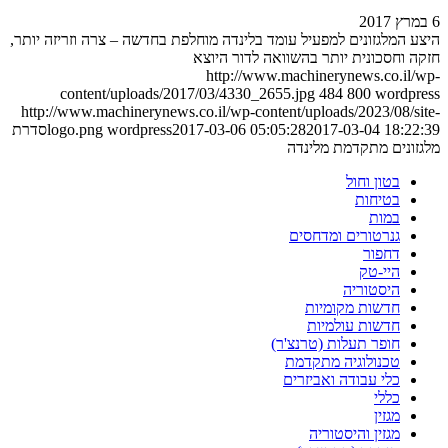
6 במרץ 2017
היצע המלגזונים למפעיל עומד בלינדה מוחלפת בחדשה – צרה וזריזה יותר,
חזקה וחסכונית יותר בהשוואה לדור היוצא
http://www.machinerynews.co.il/wp-
content/uploads/2017/03/4330_2655.jpg
484
800
wordpress
http://www.machinerynews.co.il/wp-content/uploads/2023/08/site-
2017-03-04 18:22:39
2017-03-06 05:05:28
wordpress
logo.png
סדרת
מלגזונים מתקדמת מלינדה
בטון וחול
בטיחות
במות
גנרטורים ומדחסים
דחפור
היי-טק
היסטוריה
חדשות מקומיות
חדשות עולמיות
חופר תעלות (טרנצ'ר)
טכנולוגיה מתקדמת
כלי עבודה ואביזרים
כללי
מגזין
מגזין והיסטוריה