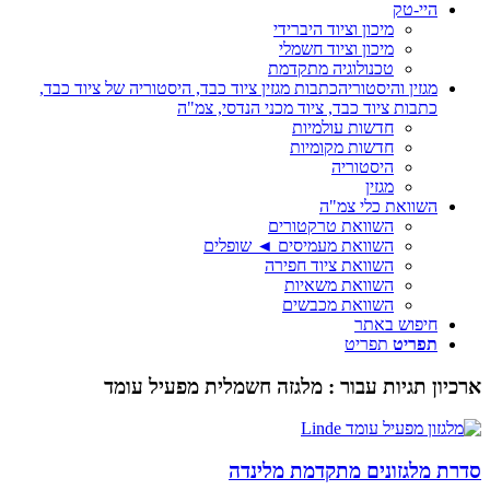
היי-טק
מיכון וציוד היברידי
מיכון וציוד חשמלי
טכנולוגיה מתקדמת
מגזין והיסטוריה
כתבות מגזין ציוד כבד, היסטוריה של ציוד כבד,
כתבות ציוד כבד, ציוד מכני הנדסי, צמ"ה
חדשות עולמיות
חדשות מקומיות
היסטוריה
מגזין
השוואת כלי צמ"ה
השוואת טרקטורים
השוואת מעמיסים ◄ שופלים
השוואת ציוד חפירה
השוואת משאיות
השוואת מכבשים
חיפוש באתר
תפריט
תפריט
ארכיון תגיות עבור :
מלגזה חשמלית מפעיל עומד
סדרת מלגזונים מתקדמת מלינדה