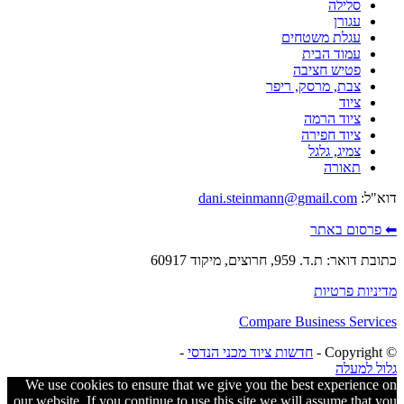
סלילה
עגורן
עגלת משטחים
עמוד הבית
פטיש חציבה
צבת, מרסק, ריפר
ציוד
ציוד הרמה
ציוד חפירה
צמיג, גלגל
תאורה
דוא"ל:
dani.steinmann@gmail.com
⬅ פרסום באתר
כתובת דואר: ת.ד. 959, חרוצים, מיקוד 60917
מדיניות פרטיות
Compare Business Services
© ‫Copyright -
חדשות ציוד מכני הנדסי
-
גלול למעלה
We use cookies to ensure that we give you the best experience on
our website. If you continue to use this site we will assume that you