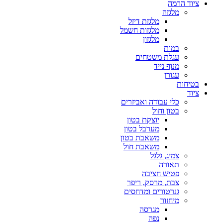
ציוד הרמה
מלגזה
מלגזת דיזל
מלגזות חשמל
מלגזון
במות
עגלת משטחים
מנוף נייד
עגורן
בטיחות
ציוד
כלי עבודה ואביזרים
בטון וחול
יוצקת בטון
מערבל בטון
משאבת בטון
משאבת חול
צמיג, גלגל
תאורה
פטיש חציבה
צבת, מרסק, ריפר
גנרטורים ומדחסים
מיחזור
מגרסה
נפה