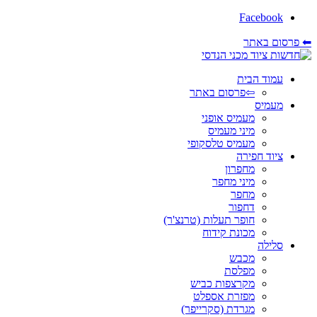
Facebook
⬅ פרסום באתר
עמוד הבית
⇦פרסום באתר
מעמיס
מעמיס אופני
מיני מעמיס
מעמיס טלסקופי
ציוד חפירה
מחפרון
מיני מחפר
מחפר
דחפור
חופר תעלות (טרנצ'ר)
מכונת קידוח
סלילה
מכבש
מפלסת
מקרצפות כביש
מפזרת אספלט
מגרדת (סקרייפר)