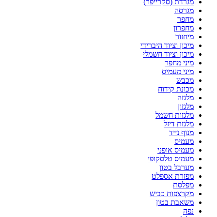
מגרדת (סקרייפר)
מגרסה
מחפר
מחפרון
מיחזור
מיכון וציוד היברידי
מיכון וציוד חשמלי
מיני מחפר
מיני מעמיס
מכבש
מכונת קידוח
מלגזה
מלגזון
מלגזות חשמל
מלגזת דיזל
מנוף נייד
מעמיס
מעמיס אופני
מעמיס טלסקופי
מערבל בטון
מפזרת אספלט
מפלסת
מקרצפות כביש
משאבת בטון
נפה