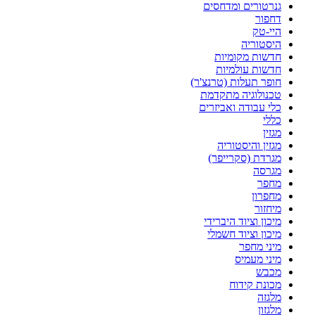
גנרטורים ומדחסים
דחפור
היי-טק
היסטוריה
חדשות מקומיות
חדשות עולמיות
חופר תעלות (טרנצ'ר)
טכנולוגיה מתקדמת
כלי עבודה ואביזרים
כללי
מגזין
מגזין והיסטוריה
מגרדת (סקרייפר)
מגרסה
מחפר
מחפרון
מיחזור
מיכון וציוד היברידי
מיכון וציוד חשמלי
מיני מחפר
מיני מעמיס
מכבש
מכונת קידוח
מלגזה
מלגזון