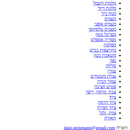
מלגזות חשמל
מלגזת דיזל
מנוף נייד
מעמיס
מעמיס אופני
מעמיס טלסקופי
מערבל בטון
מפזרת אספלט
מפלסת
מקרצפות כביש
משאבת בטון
נפה
סלילה
עגורן
עגלת משטחים
עמוד הבית
פטיש חציבה
צבת, מרסק, ריפר
ציוד
ציוד הרמה
ציוד חפירה
צמיג, גלגל
תאורה
דוא"ל:
dani.steinmann@gmail.com