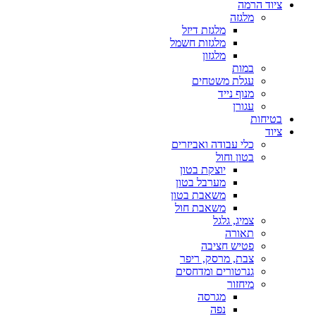
ציוד הרמה
מלגזה
מלגזת דיזל
מלגזות חשמל
מלגזון
במות
עגלת משטחים
מנוף נייד
עגורן
בטיחות
ציוד
כלי עבודה ואביזרים
בטון וחול
יוצקת בטון
מערבל בטון
משאבת בטון
משאבת חול
צמיג, גלגל
תאורה
פטיש חציבה
צבת, מרסק, ריפר
גנרטורים ומדחסים
מיחזור
מגרסה
נפה