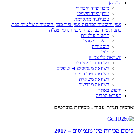
היי-טק
מיכון וציוד היברידי
מיכון וציוד חשמלי
טכנולוגיה מתקדמת
מגזין והיסטוריה
כתבות מגזין ציוד כבד, היסטוריה של ציוד כבד,
כתבות ציוד כבד, ציוד מכני הנדסי, צמ"ה
חדשות עולמיות
חדשות מקומיות
היסטוריה
מגזין
השוואת כלי צמ"ה
השוואת טרקטורים
השוואת מעמיסים ◄ שופלים
השוואת ציוד חפירה
השוואת משאיות
השוואת מכבשים
חיפוש באתר
תפריט
תפריט
ארכיון תגיות עבור :
מכירות בובקטים
סיכום מכירות מיני מעמיסים – 2017