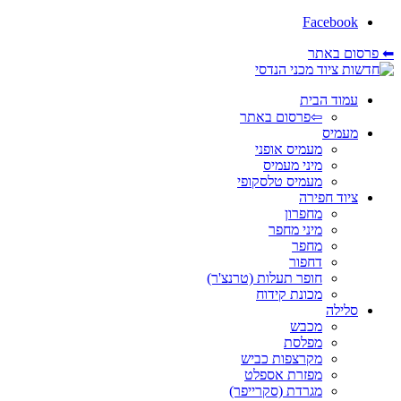
Facebook
⬅ פרסום באתר
עמוד הבית
⇦פרסום באתר
מעמיס
מעמיס אופני
מיני מעמיס
מעמיס טלסקופי
ציוד חפירה
מחפרון
מיני מחפר
מחפר
דחפור
חופר תעלות (טרנצ'ר)
מכונת קידוח
סלילה
מכבש
מפלסת
מקרצפות כביש
מפזרת אספלט
מגרדת (סקרייפר)