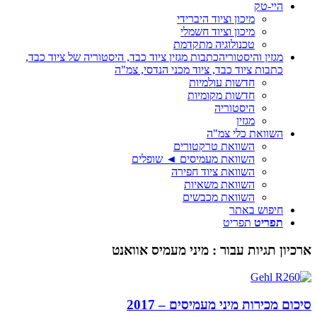
היי-טק
מיכון וציוד היברידי
מיכון וציוד חשמלי
טכנולוגיה מתקדמת
מגזין והיסטוריה
כתבות מגזין ציוד כבד, היסטוריה של ציוד כבד,
כתבות ציוד כבד, ציוד מכני הנדסי, צמ"ה
חדשות עולמיות
חדשות מקומיות
היסטוריה
מגזין
השוואת כלי צמ"ה
השוואת טרקטורים
השוואת מעמיסים ◄ שופלים
השוואת ציוד חפירה
השוואת משאיות
השוואת מכבשים
חיפוש באתר
תפריט
תפריט
ארכיון תגיות עבור :
מיני מעמיס אוואנט
סיכום מכירות מיני מעמיסים – 2017