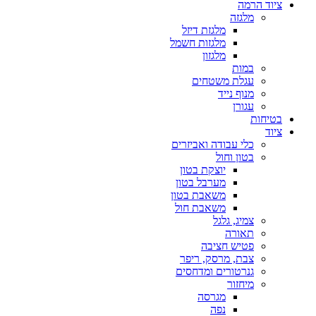
ציוד הרמה
מלגזה
מלגזת דיזל
מלגזות חשמל
מלגזון
במות
עגלת משטחים
מנוף נייד
עגורן
בטיחות
ציוד
כלי עבודה ואביזרים
בטון וחול
יוצקת בטון
מערבל בטון
משאבת בטון
משאבת חול
צמיג, גלגל
תאורה
פטיש חציבה
צבת, מרסק, ריפר
גנרטורים ומדחסים
מיחזור
מגרסה
נפה