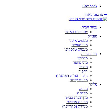
Facebook
⬅ פרסום באתר
עמוד הבית
⇦פרסום באתר
מעמיס
מעמיס אופני
מיני מעמיס
מעמיס טלסקופי
ציוד חפירה
מחפרון
מיני מחפר
מחפר
דחפור
חופר תעלות (טרנצ'ר)
מכונת קידוח
סלילה
מכבש
מפלסת
מקרצפות כביש
מפזרת אספלט
מגרדת (סקרייפר)