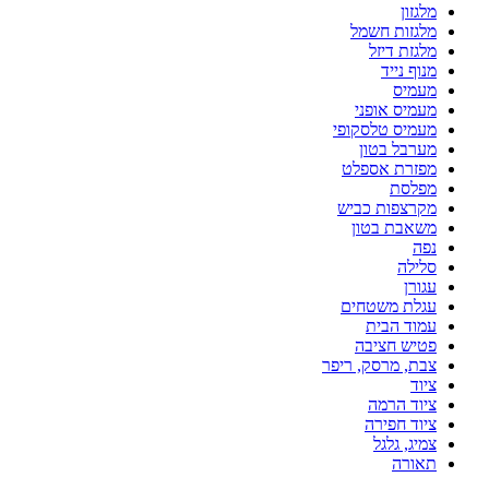
מלגזון
מלגזות חשמל
מלגזת דיזל
מנוף נייד
מעמיס
מעמיס אופני
מעמיס טלסקופי
מערבל בטון
מפזרת אספלט
מפלסת
מקרצפות כביש
משאבת בטון
נפה
סלילה
עגורן
עגלת משטחים
עמוד הבית
פטיש חציבה
צבת, מרסק, ריפר
ציוד
ציוד הרמה
ציוד חפירה
צמיג, גלגל
תאורה