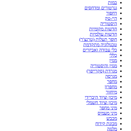
במות
גנרטורים ומדחסים
דחפור
היי-טק
היסטוריה
חדשות מקומיות
חדשות עולמיות
חופר תעלות (טרנצ'ר)
טכנולוגיה מתקדמת
כלי עבודה ואביזרים
כללי
מגזין
מגזין והיסטוריה
מגרדת (סקרייפר)
מגרסה
מחפר
מחפרון
מיחזור
מיכון וציוד היברידי
מיכון וציוד חשמלי
מיני מחפר
מיני מעמיס
מכבש
מכונת קידוח
מלגזה