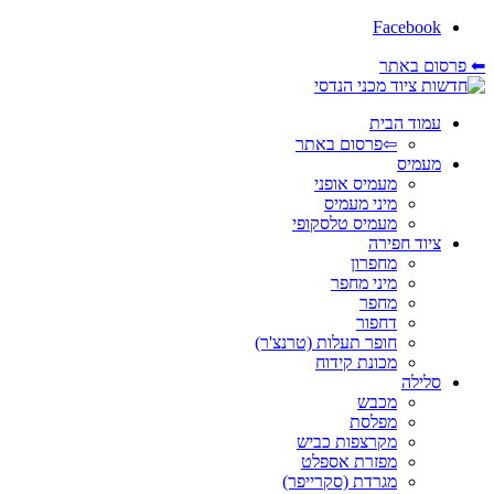
Facebook
⬅ פרסום באתר
עמוד הבית
⇦פרסום באתר
מעמיס
מעמיס אופני
מיני מעמיס
מעמיס טלסקופי
ציוד חפירה
מחפרון
מיני מחפר
מחפר
דחפור
חופר תעלות (טרנצ'ר)
מכונת קידוח
סלילה
מכבש
מפלסת
מקרצפות כביש
מפזרת אספלט
מגרדת (סקרייפר)