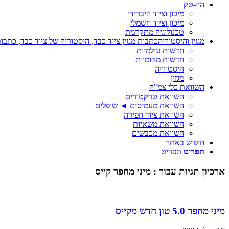
היי-טק
מיכון וציוד היברידי
מיכון וציוד חשמלי
טכנולוגיה מתקדמת
מגזין והיסטוריה
כתבות מגזין ציוד כבד, היסטוריה של ציוד כבד, כתבות
חדשות עולמיות
חדשות מקומיות
היסטוריה
מגזין
השוואת כלי צמ"ה
השוואת טרקטורים
השוואת מעמיסים ◄ שופלים
השוואת ציוד חפירה
השוואת משאיות
השוואת מכבשים
חיפוש באתר
תפריט
תפריט
ארכיון תגיות עבור :
מיני מחפר קייס
מיני מחפר 5.0 טון חדש מקייס