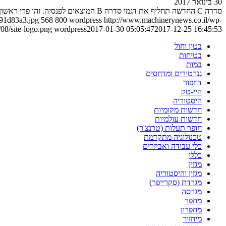
30 בינואר 2017
סדרה C החדשה תחליף את דגמי סדרה B המוצאים לפנסיה. זהו פרי ראשון לשת"פ האסטרטגי בין קייס ליונדאי. כנסו לפרטים
91d83a3.jpg
568
800
wordpress
http://www.machinerynews.co.il/wp-
08/site-logo.png
wordpress
2017-01-30 05:05:47
2017-12-25 16:45:53
בטון וחול
בטיחות
במות
גנרטורים ומדחסים
דחפור
היי-טק
היסטוריה
חדשות מקומיות
חדשות עולמיות
חופר תעלות (טרנצ'ר)
טכנולוגיה מתקדמת
כלי עבודה ואביזרים
כללי
מגזין
מגזין והיסטוריה
מגרדת (סקרייפר)
מגרסה
מחפר
מחפרון
מיחזור