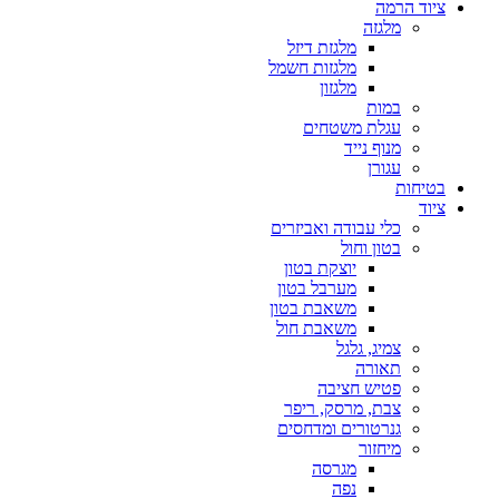
ציוד הרמה
מלגזה
מלגזת דיזל
מלגזות חשמל
מלגזון
במות
עגלת משטחים
מנוף נייד
עגורן
בטיחות
ציוד
כלי עבודה ואביזרים
בטון וחול
יוצקת בטון
מערבל בטון
משאבת בטון
משאבת חול
צמיג, גלגל
תאורה
פטיש חציבה
צבת, מרסק, ריפר
גנרטורים ומדחסים
מיחזור
מגרסה
נפה