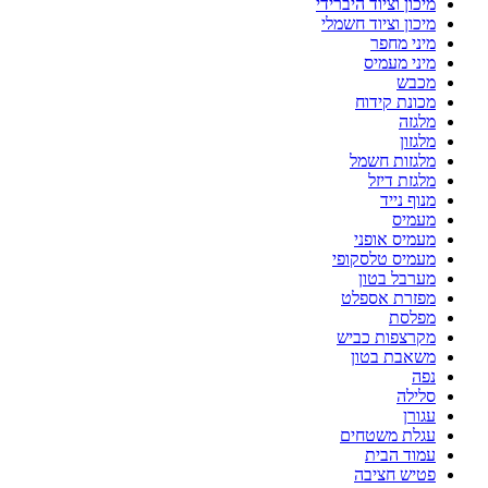
מיכון וציוד היברידי
מיכון וציוד חשמלי
מיני מחפר
מיני מעמיס
מכבש
מכונת קידוח
מלגזה
מלגזון
מלגזות חשמל
מלגזת דיזל
מנוף נייד
מעמיס
מעמיס אופני
מעמיס טלסקופי
מערבל בטון
מפזרת אספלט
מפלסת
מקרצפות כביש
משאבת בטון
נפה
סלילה
עגורן
עגלת משטחים
עמוד הבית
פטיש חציבה