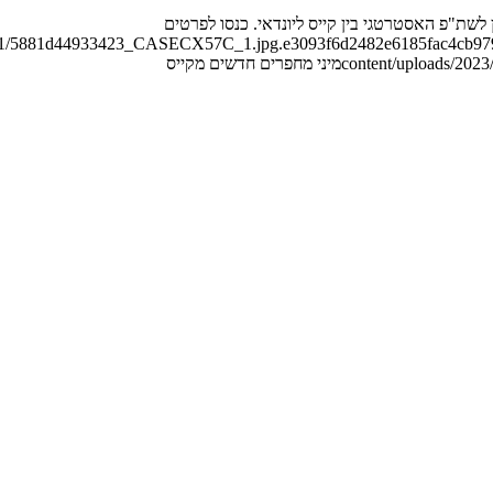
17/01/5881d44933423_CASECX57C_1.jpg.e3093f6d2482e6185fac4cb97
content/uploads/2023/
מיני מחפרים חדשים מקייס