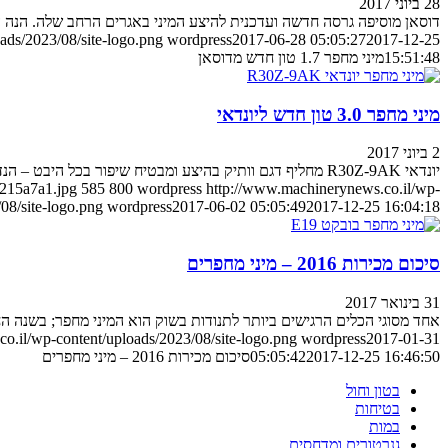
28 ביוני 2017
דוסאן מוסיפה גרסה חדשה ועדכנית להיצע המיני באגרים הרחב שלה. הנה 
ads/2023/08/site-logo.png
wordpress
2017-06-28 05:05:27
2017-12-25
15:51:48
מיני מחפר 1.7 טון חדש מדוסאן
מיני מחפר 3.0 טון חדש ליונדאי
2 ביוני 2017
יונדאי R30Z-9AK מחליף דגם וותיק בהיצע ומבטיח שיפור בכל היבט – הנדסת אנוש, מרווחי טיפולים, יעילות בעבודה ופעולה מהירה יותר
215a7a1.jpg
585
800
wordpress
http://www.machinerynews.co.il/wp-
08/site-logo.png
wordpress
2017-06-02 05:05:49
2017-12-25 16:04:18
סיכום מכירות 2016 – מיני מחפרים
31 בינואר 2017
אחד מסוגי הכלים הרגישים ביותר לתנודות בשוק הוא המיני מחפר; בשנה הח
o.il/wp-content/uploads/2023/08/site-logo.png
wordpress
2017-01-31
2017-12-25 16:46:50
05:05:42
סיכום מכירות 2016 – מיני מחפרים
בטון וחול
בטיחות
במות
גנרטורים ומדחסים