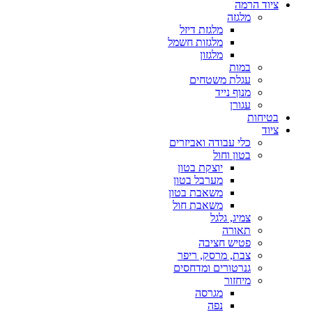
ציוד הרמה
מלגזה
מלגזת דיזל
מלגזות חשמל
מלגזון
במות
עגלת משטחים
מנוף נייד
עגורן
בטיחות
ציוד
כלי עבודה ואביזרים
בטון וחול
יוצקת בטון
מערבל בטון
משאבת בטון
משאבת חול
צמיג, גלגל
תאורה
פטיש חציבה
צבת, מרסק, ריפר
גנרטורים ומדחסים
מיחזור
מגרסה
נפה