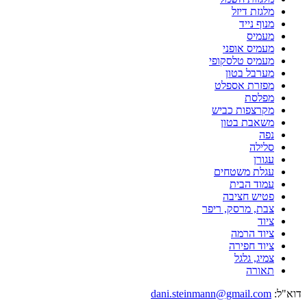
מלגזת דיזל
מנוף נייד
מעמיס
מעמיס אופני
מעמיס טלסקופי
מערבל בטון
מפזרת אספלט
מפלסת
מקרצפות כביש
משאבת בטון
נפה
סלילה
עגורן
עגלת משטחים
עמוד הבית
פטיש חציבה
צבת, מרסק, ריפר
ציוד
ציוד הרמה
ציוד חפירה
צמיג, גלגל
תאורה
דוא"ל:
dani.steinmann@gmail.com