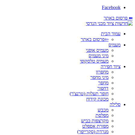
Facebook
⬅ פרסום באתר
עמוד הבית
⇦פרסום באתר
מעמיס
מעמיס אופני
מיני מעמיס
מעמיס טלסקופי
ציוד חפירה
מחפרון
מיני מחפר
מחפר
דחפור
חופר תעלות (טרנצ'ר)
מכונת קידוח
סלילה
מכבש
מפלסת
מקרצפות כביש
מפזרת אספלט
מגרדת (סקרייפר)