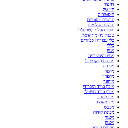
דחפור
היי-טק
היסטוריה
חדשות מקומיות
חדשות עולמיות
חופר תעלות (טרנצ'ר)
טכנולוגיה מתקדמת
כלי עבודה ואביזרים
כללי
מגזין
מגזין והיסטוריה
מגרדת (סקרייפר)
מגרסה
מחפר
מחפרון
מיחזור
מיכון וציוד היברידי
מיכון וציוד חשמלי
מיני מחפר
מיני מעמיס
מכבש
מכונת קידוח
מלגזה
מלגזון
מלגזות חשמל