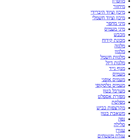
מחפרון
מיחזור
מיכון וציוד היברידי
מיכון וציוד חשמלי
מיני מחפר
מיני מעמיס
מכבש
מכונת קידוח
מלגזה
מלגזון
מלגזות חשמל
מלגזת דיזל
מנוף נייד
מעמיס
מעמיס אופני
מעמיס טלסקופי
מערבל בטון
מפזרת אספלט
מפלסת
מקרצפות כביש
משאבת בטון
נפה
סלילה
עגורן
עגלת משטחים