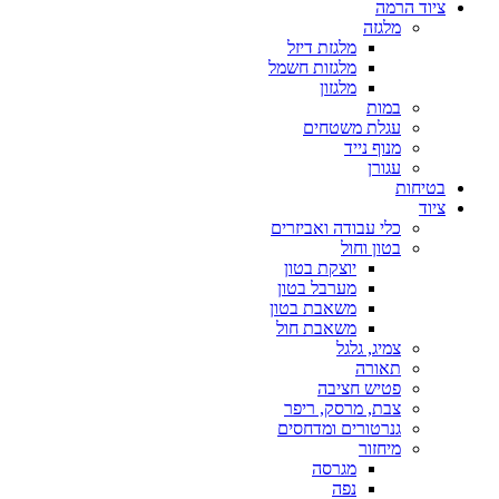
ציוד הרמה
מלגזה
מלגזת דיזל
מלגזות חשמל
מלגזון
במות
עגלת משטחים
מנוף נייד
עגורן
בטיחות
ציוד
כלי עבודה ואביזרים
בטון וחול
יוצקת בטון
מערבל בטון
משאבת בטון
משאבת חול
צמיג, גלגל
תאורה
פטיש חציבה
צבת, מרסק, ריפר
גנרטורים ומדחסים
מיחזור
מגרסה
נפה