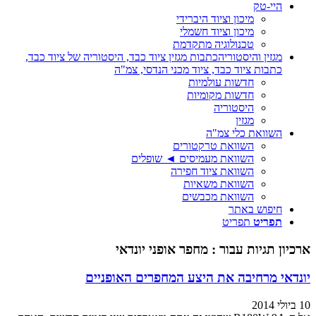
היי-טק
מיכון וציוד היברידי
מיכון וציוד חשמלי
טכנולוגיה מתקדמת
מגזין והיסטוריה
כתבות מגזין ציוד כבד, היסטוריה של ציוד כבד,
כתבות ציוד כבד, ציוד מכני הנדסי, צמ"ה
חדשות עולמיות
חדשות מקומיות
היסטוריה
מגזין
השוואת כלי צמ"ה
השוואת טרקטורים
השוואת מעמיסים ◄ שופלים
השוואת ציוד חפירה
השוואת משאיות
השוואת מכבשים
חיפוש באתר
תפריט
תפריט
ארכיון תגיות עבור :
מחפר אופני יונדאי
יונדאי מרחיבה את היצע המחפרים האופניים
10 ביולי 2014