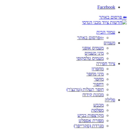
Facebook
⬅ פרסום באתר
עמוד הבית
⇦פרסום באתר
מעמיס
מעמיס אופני
מיני מעמיס
מעמיס טלסקופי
ציוד חפירה
מחפרון
מיני מחפר
מחפר
דחפור
חופר תעלות (טרנצ'ר)
מכונת קידוח
סלילה
מכבש
מפלסת
מקרצפות כביש
מפזרת אספלט
מגרדת (סקרייפר)