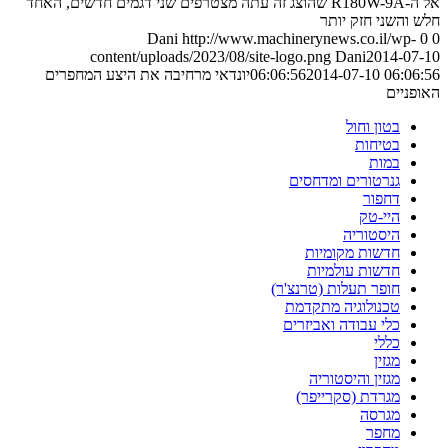
אל ה-R180W-9A שהוצג זה עתה מצטרפים שני דגמים חדשים, האחד
חלש והשני חזק יותר
Dani
http://www.machinerynews.co.il/wp-
0
0
content/uploads/2023/08/site-logo.png
Dani
2014-07-10
2014-07-10 06:06:56
06:06:56
יונדאי מרחיבה את היצע המחפרים
האופניים
בטון וחול
בטיחות
במות
גנרטורים ומדחסים
דחפור
היי-טק
היסטוריה
חדשות מקומיות
חדשות עולמיות
חופר תעלות (טרנצ'ר)
טכנולוגיה מתקדמת
כלי עבודה ואביזרים
כללי
מגזין
מגזין והיסטוריה
מגרדת (סקרייפר)
מגרסה
מחפר