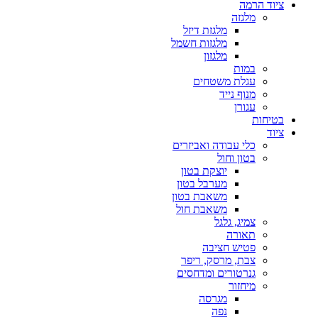
ציוד הרמה
מלגזה
מלגזת דיזל
מלגזות חשמל
מלגזון
במות
עגלת משטחים
מנוף נייד
עגורן
בטיחות
ציוד
כלי עבודה ואביזרים
בטון וחול
יוצקת בטון
מערבל בטון
משאבת בטון
משאבת חול
צמיג, גלגל
תאורה
פטיש חציבה
צבת, מרסק, ריפר
גנרטורים ומדחסים
מיחזור
מגרסה
נפה