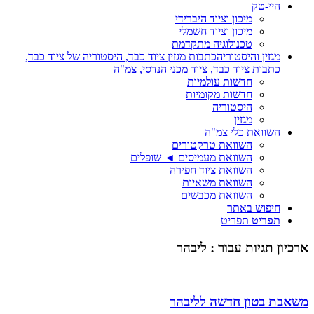
היי-טק
מיכון וציוד היברידי
מיכון וציוד חשמלי
טכנולוגיה מתקדמת
מגזין והיסטוריה
כתבות מגזין ציוד כבד, היסטוריה של ציוד כבד,
כתבות ציוד כבד, ציוד מכני הנדסי, צמ"ה
חדשות עולמיות
חדשות מקומיות
היסטוריה
מגזין
השוואת כלי צמ"ה
השוואת טרקטורים
השוואת מעמיסים ◄ שופלים
השוואת ציוד חפירה
השוואת משאיות
השוואת מכבשים
חיפוש באתר
תפריט
תפריט
ארכיון תגיות עבור :
ליבהר
משאבת בטון חדשה לליבהר