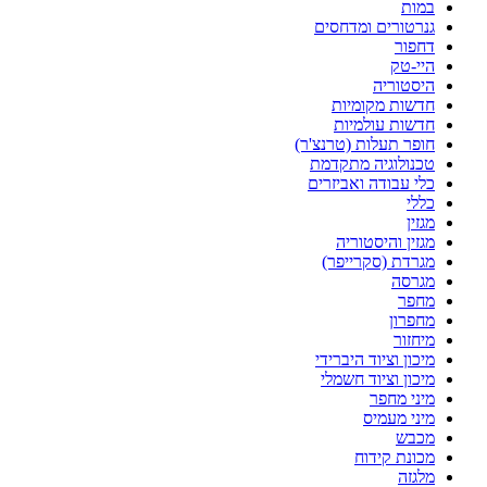
במות
גנרטורים ומדחסים
דחפור
היי-טק
היסטוריה
חדשות מקומיות
חדשות עולמיות
חופר תעלות (טרנצ'ר)
טכנולוגיה מתקדמת
כלי עבודה ואביזרים
כללי
מגזין
מגזין והיסטוריה
מגרדת (סקרייפר)
מגרסה
מחפר
מחפרון
מיחזור
מיכון וציוד היברידי
מיכון וציוד חשמלי
מיני מחפר
מיני מעמיס
מכבש
מכונת קידוח
מלגזה