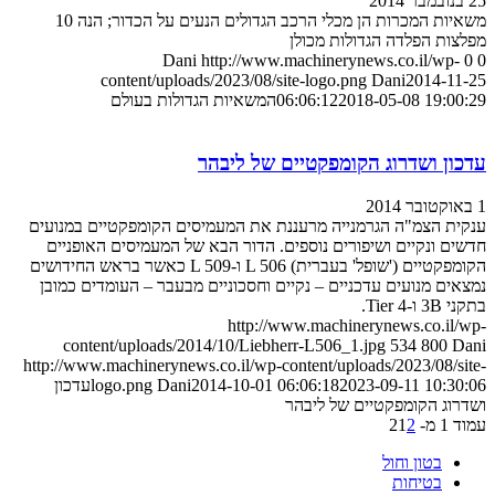
25 בנובמבר 2014
משאיות המכרות הן מכלי הרכב הגדולים הנעים על הכדור; הנה 10
מפלצות הפלדה הגדולות מכולן
Dani
http://www.machinerynews.co.il/wp-
0
0
content/uploads/2023/08/site-logo.png
Dani
2014-11-25
2018-05-08 19:00:29
06:06:12
המשאיות הגדולות בעולם
עדכון ושדרוג הקומפקטיים של ליבהר
1 באוקטובר 2014
ענקית הצמ"ה הגרמנייה מרעננת את המעמיסים הקומפקטיים במנועים
חדשים ונקיים ושיפורים נוספים. הדור הבא של המעמיסים האופניים
הקומפקטיים ('שופל' בעברית) L 506 ו-L 509 כאשר בראש החידושים
נמצאים מנועים עדכניים – נקיים וחסכוניים מבעבר – העומדים כמובן
בתקני 3B ו-Tier 4.
http://www.machinerynews.co.il/wp-
content/uploads/2014/10/Liebherr-L506_1.jpg
534
800
Dani
http://www.machinerynews.co.il/wp-content/uploads/2023/08/site-
2023-09-11 10:30:06
2014-10-01 06:06:18
Dani
logo.png
עדכון
ושדרוג הקומפקטיים של ליבהר
עמוד 1 מ- 2
2
1
בטון וחול
בטיחות