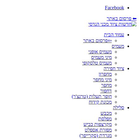
Facebook
⬅ פרסום באתר
עמוד הבית
⇦פרסום באתר
מעמיס
מעמיס אופני
מיני מעמיס
מעמיס טלסקופי
ציוד חפירה
מחפרון
מיני מחפר
מחפר
דחפור
חופר תעלות (טרנצ'ר)
מכונת קידוח
סלילה
מכבש
מפלסת
מקרצפות כביש
מפזרת אספלט
מגרדת (סקרייפר)