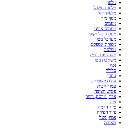
מלגזון
מלגזות חשמל
מלגזת דיזל
מנוף נייד
מעמיס
מעמיס אופני
מעמיס טלסקופי
מערבל בטון
מפזרת אספלט
מפלסת
מקרצפות כביש
משאבת בטון
נפה
סלילה
עגורן
עגלת משטחים
עמוד הבית
פטיש חציבה
צבת, מרסק, ריפר
ציוד
ציוד הרמה
ציוד חפירה
צמיג, גלגל
תאורה