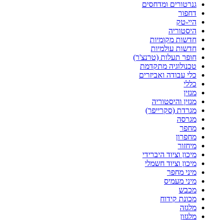
גנרטורים ומדחסים
דחפור
היי-טק
היסטוריה
חדשות מקומיות
חדשות עולמיות
חופר תעלות (טרנצ'ר)
טכנולוגיה מתקדמת
כלי עבודה ואביזרים
כללי
מגזין
מגזין והיסטוריה
מגרדת (סקרייפר)
מגרסה
מחפר
מחפרון
מיחזור
מיכון וציוד היברידי
מיכון וציוד חשמלי
מיני מחפר
מיני מעמיס
מכבש
מכונת קידוח
מלגזה
מלגזון