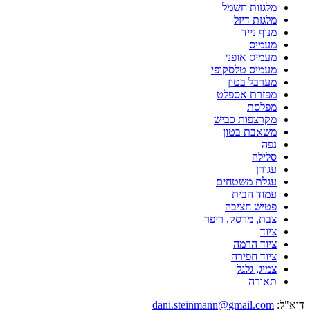
מלגזות חשמל
מלגזת דיזל
מנוף נייד
מעמיס
מעמיס אופני
מעמיס טלסקופי
מערבל בטון
מפזרת אספלט
מפלסת
מקרצפות כביש
משאבת בטון
נפה
סלילה
עגורן
עגלת משטחים
עמוד הבית
פטיש חציבה
צבת, מרסק, ריפר
ציוד
ציוד הרמה
ציוד חפירה
צמיג, גלגל
תאורה
דוא"ל:
dani.steinmann@gmail.com