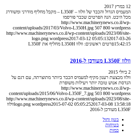
12 במרץ 2017
המעמיס הגדול והכבד של וולוו – L350F – מקבל מחליף מודרני ומשודרג
מכל היבט. הנה הפרטים שכבר פורסמו
http://www.machinerynews.co.il/wp-
content/uploads/2017/03/Volvo-L350H.jpg
507
800
wordpress
http://www.machinerynews.co.il/wp-content/uploads/2023/08/site-
logo.png
wordpress
2017-03-12 05:05:13
2017-03-26
15:42:15
פרטים ראשונים: וולוו L350H מחליף את L350F
וולוו L350F מעודכן ל-2016
2 ביולי 2015
וולוו מבצעת רענון מקיף למעמיס הכבד ביותר מתוצרתה, עם דגם על
הנדסת אנוש טובה יותר ויעילות משופרת
http://www.machinerynews.co.il/wp-
content/uploads/2015/06/Volvo-L350F_7.jpg
503
800
wordpress
http://www.machinerynews.co.il/wp-content/uploads/2023/08/site-
2017-03-08 13:58:18
2015-07-02 05:05:25
wordpress
logo.png
וולוו
L350F מעודכן ל-2016
בטון וחול
בטיחות
במות