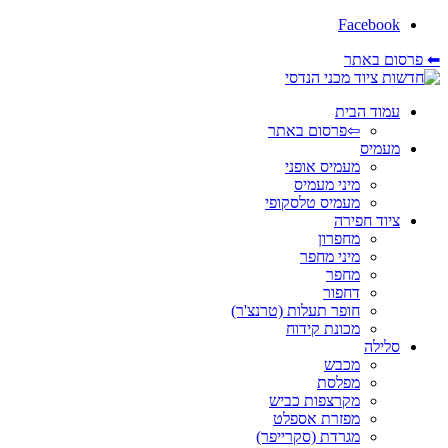
Facebook
⬅ פרסום באתר
עמוד הבית
⇦פרסום באתר
מעמיס
מעמיס אופני
מיני מעמיס
מעמיס טלסקופי
ציוד חפירה
מחפרון
מיני מחפר
מחפר
דחפור
חופר תעלות (טרנצ'ר)
מכונת קידוח
סלילה
מכבש
מפלסת
מקרצפות כביש
מפזרת אספלט
מגרדת (סקרייפר)