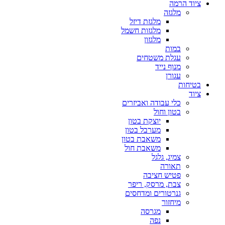
ציוד הרמה
מלגזה
מלגזת דיזל
מלגזות חשמל
מלגזון
במות
עגלת משטחים
מנוף נייד
עגורן
בטיחות
ציוד
כלי עבודה ואביזרים
בטון וחול
יוצקת בטון
מערבל בטון
משאבת בטון
משאבת חול
צמיג, גלגל
תאורה
פטיש חציבה
צבת, מרסק, ריפר
גנרטורים ומדחסים
מיחזור
מגרסה
נפה