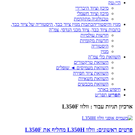
היי-טק
מיכון וציוד היברידי
מיכון וציוד חשמלי
טכנולוגיה מתקדמת
מגזין והיסטוריה
כתבות מגזין ציוד כבד, היסטוריה של ציוד כבד,
כתבות ציוד כבד, ציוד מכני הנדסי, צמ"ה
חדשות עולמיות
חדשות מקומיות
היסטוריה
מגזין
השוואת כלי צמ"ה
השוואת טרקטורים
השוואת מעמיסים ◄ שופלים
השוואת ציוד חפירה
השוואת משאיות
השוואת מכבשים
חיפוש באתר
תפריט
תפריט
ארכיון תגיות עבור :
וולוו L350F
פרטים ראשונים: וולוו L350H מחליף את L350F