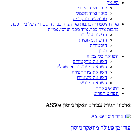
היי-טק
מיכון וציוד היברידי
מיכון וציוד חשמלי
טכנולוגיה מתקדמת
מגזין והיסטוריה
כתבות מגזין ציוד כבד, היסטוריה של ציוד כבד,
כתבות ציוד כבד, ציוד מכני הנדסי, צמ"ה
חדשות עולמיות
חדשות מקומיות
היסטוריה
מגזין
השוואת כלי צמ"ה
השוואת טרקטורים
השוואת מעמיסים ◄ שופלים
השוואת ציוד חפירה
השוואת משאיות
השוואת מכבשים
חיפוש באתר
תפריט
תפריט
ארכיון תגיות עבור :
וואקר ניוסון AS50e
עוד זמן פעולה מוואקר ניוסון