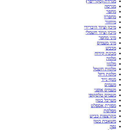
מגרדת (סקרייפר)
מגרסה
מחפר
מחפרון
מיחזור
מיכון וציוד היברידי
מיכון וציוד חשמלי
מיני מחפר
מיני מעמיס
מכבש
מכונת קידוח
מלגזה
מלגזון
מלגזות חשמל
מלגזת דיזל
מנוף נייד
מעמיס
מעמיס אופני
מעמיס טלסקופי
מערבל בטון
מפזרת אספלט
מפלסת
מקרצפות כביש
משאבת בטון
נפה