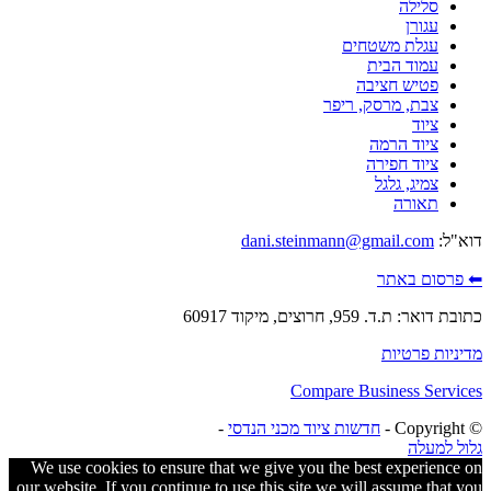
סלילה
עגורן
עגלת משטחים
עמוד הבית
פטיש חציבה
צבת, מרסק, ריפר
ציוד
ציוד הרמה
ציוד חפירה
צמיג, גלגל
תאורה
דוא"ל:
dani.steinmann@gmail.com
⬅ פרסום באתר
כתובת דואר: ת.ד. 959, חרוצים, מיקוד 60917
מדיניות פרטיות
Compare Business Services
© ‫Copyright -
חדשות ציוד מכני הנדסי
-
גלול למעלה
We use cookies to ensure that we give you the best experience on
our website. If you continue to use this site we will assume that you