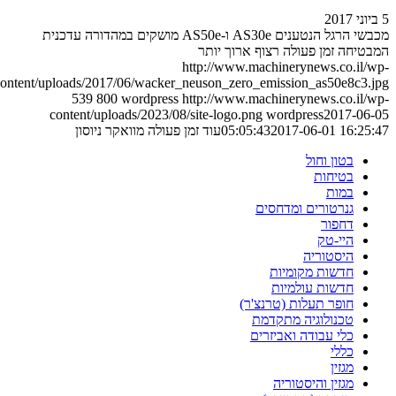
5 ביוני 2017
מכבשי הרגל הנטענים AS30e ו-AS50e מושקים במהדורה עדכנית
המבטיחה זמן פעולה רצוף ארוך יותר
http://www.machinerynews.co.il/wp-
content/uploads/2017/06/wacker_neuson_zero_emission_as50e8c3.jpg
539
800
wordpress
http://www.machinerynews.co.il/wp-
content/uploads/2023/08/site-logo.png
wordpress
2017-06-05
2017-06-01 16:25:47
05:05:43
עוד זמן פעולה מוואקר ניוסון
בטון וחול
בטיחות
במות
גנרטורים ומדחסים
דחפור
היי-טק
היסטוריה
חדשות מקומיות
חדשות עולמיות
חופר תעלות (טרנצ'ר)
טכנולוגיה מתקדמת
כלי עבודה ואביזרים
כללי
מגזין
מגזין והיסטוריה