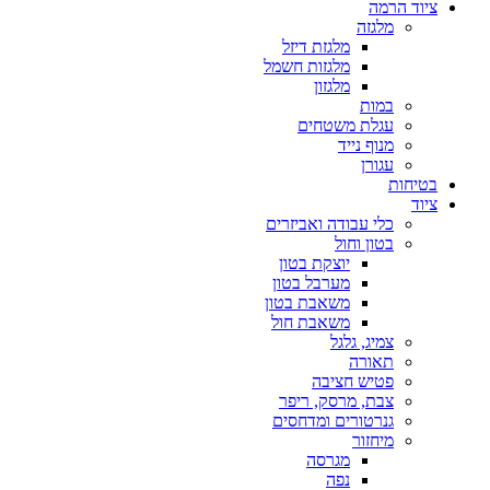
ציוד הרמה
מלגזה
מלגזת דיזל
מלגזות חשמל
מלגזון
במות
עגלת משטחים
מנוף נייד
עגורן
בטיחות
ציוד
כלי עבודה ואביזרים
בטון וחול
יוצקת בטון
מערבל בטון
משאבת בטון
משאבת חול
צמיג, גלגל
תאורה
פטיש חציבה
צבת, מרסק, ריפר
גנרטורים ומדחסים
מיחזור
מגרסה
נפה