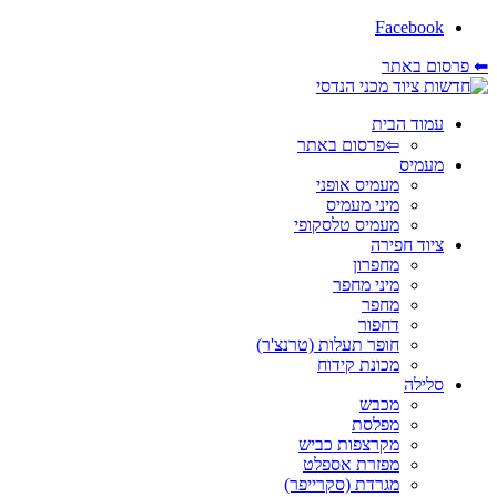
Facebook
⬅ פרסום באתר
עמוד הבית
⇦פרסום באתר
מעמיס
מעמיס אופני
מיני מעמיס
מעמיס טלסקופי
ציוד חפירה
מחפרון
מיני מחפר
מחפר
דחפור
חופר תעלות (טרנצ'ר)
מכונת קידוח
סלילה
מכבש
מפלסת
מקרצפות כביש
מפזרת אספלט
מגרדת (סקרייפר)