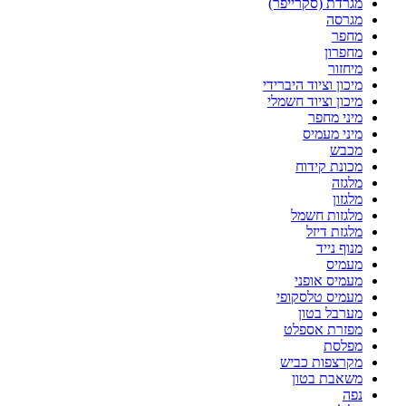
מגרדת (סקרייפר)
מגרסה
מחפר
מחפרון
מיחזור
מיכון וציוד היברידי
מיכון וציוד חשמלי
מיני מחפר
מיני מעמיס
מכבש
מכונת קידוח
מלגזה
מלגזון
מלגזות חשמל
מלגזת דיזל
מנוף נייד
מעמיס
מעמיס אופני
מעמיס טלסקופי
מערבל בטון
מפזרת אספלט
מפלסת
מקרצפות כביש
משאבת בטון
נפה