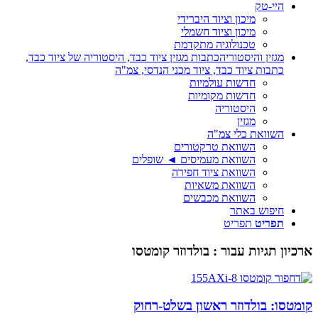
היי-טק
מיכון וציוד היברידי
מיכון וציוד חשמלי
טכנולוגיה מתקדמת
מגזין והיסטוריה
כתבות מגזין ציוד כבד, היסטוריה של ציוד כבד,
כתבות ציוד כבד, ציוד מכני הנדסי, צמ"ה
חדשות עולמיות
חדשות מקומיות
היסטוריה
מגזין
השוואת כלי צמ"ה
השוואת טרקטורים
השוואת מעמיסים ◄ שופלים
השוואת ציוד חפירה
השוואת משאיות
השוואת מכבשים
חיפוש באתר
תפריט
תפריט
ארכיון תגיות עבור :
בולדוזר קומטסו
קומטסו: בולדוזר ראשון בשלט-רחוק