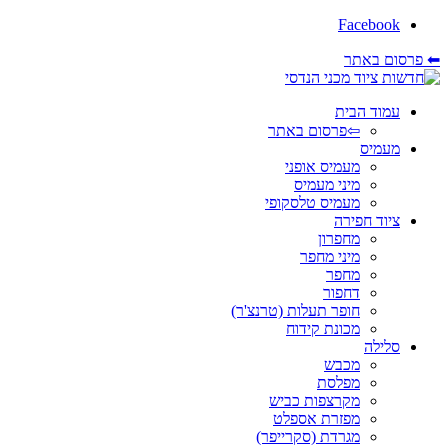
Facebook
⬅ פרסום באתר
עמוד הבית
⇦פרסום באתר
מעמיס
מעמיס אופני
מיני מעמיס
מעמיס טלסקופי
ציוד חפירה
מחפרון
מיני מחפר
מחפר
דחפור
חופר תעלות (טרנצ'ר)
מכונת קידוח
סלילה
מכבש
מפלסת
מקרצפות כביש
מפזרת אספלט
מגרדת (סקרייפר)