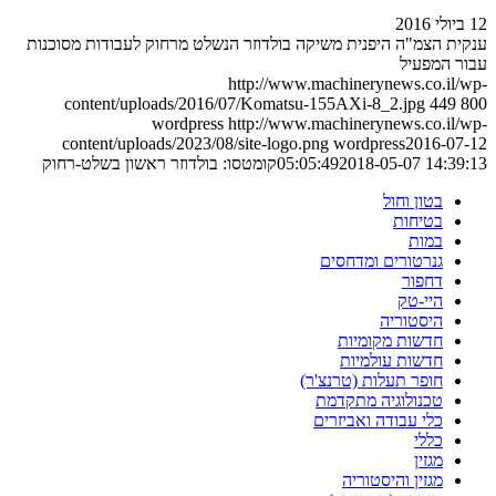
12 ביולי 2016
ענקית הצמ"ה היפנית משיקה בולדוזר הנשלט מרחוק לעבודות מסוכנות
עבור המפעיל
http://www.machinerynews.co.il/wp-
content/uploads/2016/07/Komatsu-155AXi-8_2.jpg
449
800
wordpress
http://www.machinerynews.co.il/wp-
content/uploads/2023/08/site-logo.png
wordpress
2016-07-12
2018-05-07 14:39:13
05:05:49
קומטסו: בולדוזר ראשון בשלט-רחוק
בטון וחול
בטיחות
במות
גנרטורים ומדחסים
דחפור
היי-טק
היסטוריה
חדשות מקומיות
חדשות עולמיות
חופר תעלות (טרנצ'ר)
טכנולוגיה מתקדמת
כלי עבודה ואביזרים
כללי
מגזין
מגזין והיסטוריה