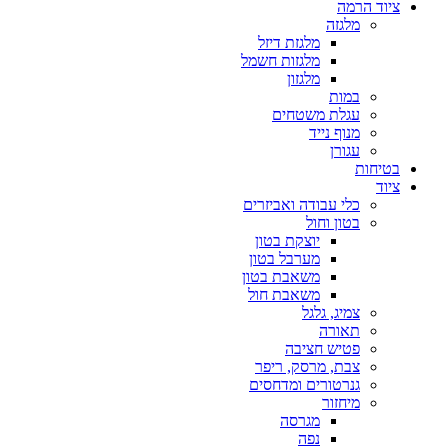
ציוד הרמה
מלגזה
מלגזת דיזל
מלגזות חשמל
מלגזון
במות
עגלת משטחים
מנוף נייד
עגורן
בטיחות
ציוד
כלי עבודה ואביזרים
בטון וחול
יוצקת בטון
מערבל בטון
משאבת בטון
משאבת חול
צמיג, גלגל
תאורה
פטיש חציבה
צבת, מרסק, ריפר
גנרטורים ומדחסים
מיחזור
מגרסה
נפה