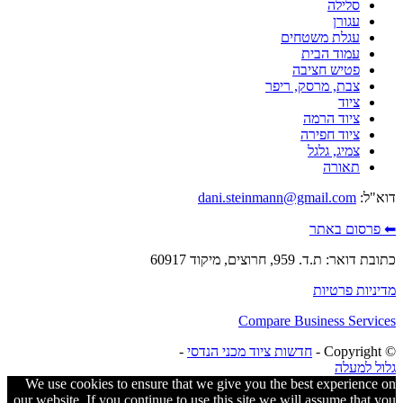
סלילה
עגורן
עגלת משטחים
עמוד הבית
פטיש חציבה
צבת, מרסק, ריפר
ציוד
ציוד הרמה
ציוד חפירה
צמיג, גלגל
תאורה
דוא"ל:
dani.steinmann@gmail.com
⬅ פרסום באתר
כתובת דואר: ת.ד. 959, חרוצים, מיקוד 60917
מדיניות פרטיות
Compare Business Services
© ‫Copyright -
חדשות ציוד מכני הנדסי
-
גלול למעלה
We use cookies to ensure that we give you the best experience on
our website. If you continue to use this site we will assume that you