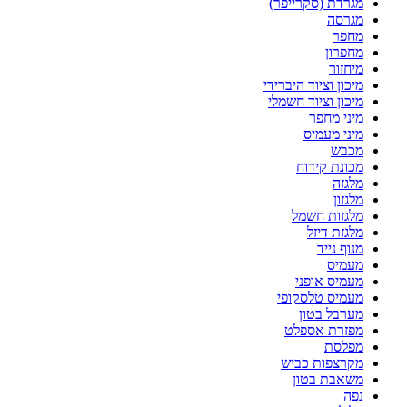
מגרדת (סקרייפר)
מגרסה
מחפר
מחפרון
מיחזור
מיכון וציוד היברידי
מיכון וציוד חשמלי
מיני מחפר
מיני מעמיס
מכבש
מכונת קידוח
מלגזה
מלגזון
מלגזות חשמל
מלגזת דיזל
מנוף נייד
מעמיס
מעמיס אופני
מעמיס טלסקופי
מערבל בטון
מפזרת אספלט
מפלסת
מקרצפות כביש
משאבת בטון
נפה