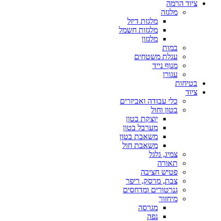
ציוד הרמה
מלגזה
מלגזת דיזל
מלגזות חשמל
מלגזון
במות
עגלת משטחים
מנוף נייד
עגורן
בטיחות
ציוד
כלי עבודה ואביזרים
בטון וחול
יוצקת בטון
מערבל בטון
משאבת בטון
משאבת חול
צמיג, גלגל
תאורה
פטיש חציבה
צבת, מרסק, ריפר
גנרטורים ומדחסים
מיחזור
מגרסה
נפה