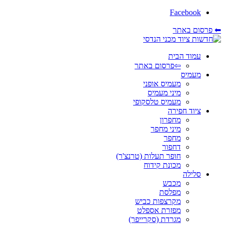
Facebook
⬅ פרסום באתר
עמוד הבית
⇦פרסום באתר
מעמיס
מעמיס אופני
מיני מעמיס
מעמיס טלסקופי
ציוד חפירה
מחפרון
מיני מחפר
מחפר
דחפור
חופר תעלות (טרנצ'ר)
מכונת קידוח
סלילה
מכבש
מפלסת
מקרצפות כביש
מפזרת אספלט
מגרדת (סקרייפר)