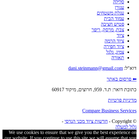
סלילה
עגורן
עגלת משטחים
עמוד הבית
פטיש חציבה
צבת, מרסק, ריפר
ציוד
ציוד הרמה
ציוד חפירה
צמיג, גלגל
תאורה
דוא"ל:
dani.steinmann@gmail.com
⬅ פרסום באתר
כתובת דואר: ת.ד. 959, חרוצים, מיקוד 60917
מדיניות פרטיות
Compare Business Services
© ‫Copyright -
חדשות ציוד מכני הנדסי
-
גלול למעלה
We use cookies to ensure that we give you the best experience on
our website. If you continue to use this site we will assume that you