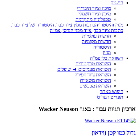
היי-טק
מיכון וציוד היברידי
מיכון וציוד חשמלי
טכנולוגיה מתקדמת
מגזין והיסטוריה
כתבות מגזין ציוד כבד, היסטוריה של ציוד כבד,
כתבות ציוד כבד, ציוד מכני הנדסי, צמ"ה
חדשות עולמיות
חדשות מקומיות
היסטוריה
מגזין
השוואת כלי צמ"ה
השוואת טרקטורים
השוואת מעמיסים ◄ שופלים
השוואת ציוד חפירה
השוואת משאיות
השוואת מכבשים
חיפוש באתר
תפריט
תפריט
ארכיון תגיות עבור :
באגר Wacker Neuson
גדול כמו קטן (וידאו)