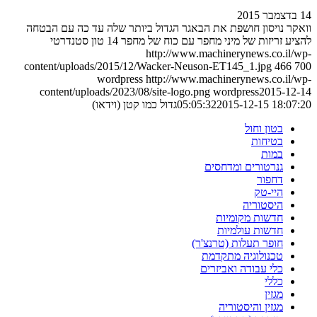
14 בדצמבר 2015
וואקר נויסון חושפת את הבאגר הגדול ביותר שלה עד כה עם הבטחה
להציע זריזות של מיני מחפר עם כוח של מחפר 14 טון סטנדרטי
http://www.machinerynews.co.il/wp-
content/uploads/2015/12/Wacker-Neuson-ET145_1.jpg
466
700
wordpress
http://www.machinerynews.co.il/wp-
content/uploads/2023/08/site-logo.png
wordpress
2015-12-14
2015-12-15 18:07:20
05:05:32
גדול כמו קטן (וידאו)
בטון וחול
בטיחות
במות
גנרטורים ומדחסים
דחפור
היי-טק
היסטוריה
חדשות מקומיות
חדשות עולמיות
חופר תעלות (טרנצ'ר)
טכנולוגיה מתקדמת
כלי עבודה ואביזרים
כללי
מגזין
מגזין והיסטוריה