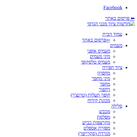
Facebook
⬅ פרסום באתר
עמוד הבית
⇦פרסום באתר
מעמיס
מעמיס אופני
מיני מעמיס
מעמיס טלסקופי
ציוד חפירה
מחפרון
מיני מחפר
מחפר
דחפור
חופר תעלות (טרנצ'ר)
מכונת קידוח
סלילה
מכבש
מפלסת
מקרצפות כביש
מפזרת אספלט
מגרדת (סקרייפר)