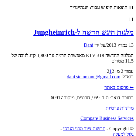
11 תוצאות חיפוש עבור: יונגהיינריך
11
מלגזת היגש חדשה ל-Jungheinrich
13 במרץ 2013
/
על ידי
Dani
המלגזה החדשה ETV 318 מאפשרת הרמת עד 1,800 ק"ג לגובה של
11.5 מטרים
עמוד 2 מ- 2
2
1
דוא"ל:
dani.steinmann@gmail.com
⬅ פרסום באתר
כתובת דואר: ת.ד. 959, חרוצים, מיקוד 60917
מדיניות פרטיות
Compare Business Services
© ‫Copyright -
חדשות ציוד מכני הנדסי
-
גלול למעלה