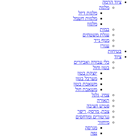
ציוד הרמה
מלגזה
מלגזת דיזל
מלגזות חשמל
מלגזון
במות
עגלת משטחים
מנוף נייד
עגורן
בטיחות
ציוד
כלי עבודה ואביזרים
בטון וחול
יוצקת בטון
מערבל בטון
משאבת בטון
משאבת חול
צמיג, גלגל
תאורה
פטיש חציבה
צבת, מרסק, ריפר
גנרטורים ומדחסים
מיחזור
מגרסה
נפה