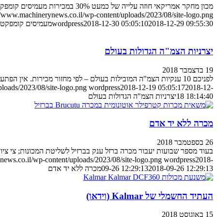
מכון מחקר אמריקאי חוזה עלייה של כמעט 30% במכירות מעמיסים קומפקטיים על סוגיהם השונים תוך עשור. הדבר הבא בשוק הצמ"ה הקל?
//www.machinerynews.co.il/wp-content/uploads/2023/08/site-logo.png
2018-12-29 09:55:30
2018-12-30 05:05:10
wordpress
מעמיסים קומפקטי
יצרניות הצמ"ה הגדולות בעולם
19 בדצמבר 2018
לפניכם 10 ענקיות הצמ"ה המובילות בעולם – לפי מחזור מכירות. אין הפתעות בפסגה...
loads/2023/08/site-logo.png
wordpress
2018-12-19 05:05:17
2018-12-
18 18:14:40
יצרניות הצמ"ה הגדולות בעולם
מכרה ללא יד אדם
26 בספטמבר 2018
בעוד מספר שבועות יעבור מכרה ברזל ענק בברזיל לשליטת המכונות; צי ציו
ews.co.il/wp-content/uploads/2023/08/site-logo.png
wordpress
2018-
2018-09-26 12:29:13
09-26 12:29:13
מכרה ללא יד אדם
העתיד החשמלי של Kalmar (וידאו)
15 באוגוסט 2018