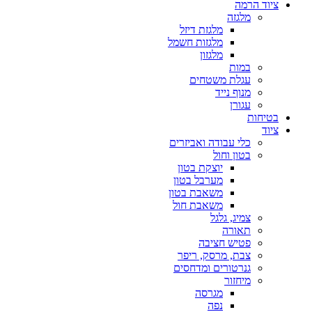
ציוד הרמה
מלגזה
מלגזת דיזל
מלגזות חשמל
מלגזון
במות
עגלת משטחים
מנוף נייד
עגורן
בטיחות
ציוד
כלי עבודה ואביזרים
בטון וחול
יוצקת בטון
מערבל בטון
משאבת בטון
משאבת חול
צמיג, גלגל
תאורה
פטיש חציבה
צבת, מרסק, ריפר
גנרטורים ומדחסים
מיחזור
מגרסה
נפה