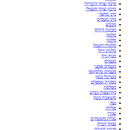
מיכון וציוד היברידי
מיכון וציוד חשמלי
מיני מחפר
מיני מעמיס
מכבש
מכונת קידוח
מלגזה
מלגזון
מלגזות חשמל
מלגזת דיזל
מנוף נייד
מעמיס
מעמיס אופני
מעמיס טלסקופי
מערבל בטון
מפזרת אספלט
מפלסת
מקרצפות כביש
משאבת בטון
נפה
סלילה
עגורן
עגלת משטחים
עמוד הבית
פטיש חציבה