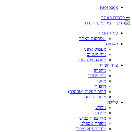
Facebook
⬅ פרסום באתר
עמוד הבית
⇦פרסום באתר
מעמיס
מעמיס אופני
מיני מעמיס
מעמיס טלסקופי
ציוד חפירה
מחפרון
מיני מחפר
מחפר
דחפור
חופר תעלות (טרנצ'ר)
מכונת קידוח
סלילה
מכבש
מפלסת
מקרצפות כביש
מפזרת אספלט
מגרדת (סקרייפר)