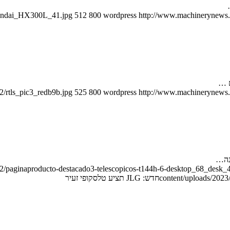
yundai_HX300L_41.jpg
512
800
wordpress
http://www.machinerynews.c
ם …
2/rtls_pic3_redb9b.jpg
525
800
wordpress
http://www.machinerynews.c
2/paginaproducto-destacado3-telescopicos-t144h-6-desktop_68_desk_
content/uploads/2023/
חדש: JLG תציע טלסקופי זעיר