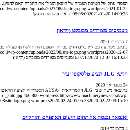
הפסדי עתק של חטיבת הצמ"ה של דוסאן הובילו את החברה האם להציע…
o.il/wp-content/uploads/2023/08/site-logo.png
wordpress
2021-01-22
2021-01-20 14:09:28
05:05:00
יונדאי רוכש את דוסאן!
מעמיסים מצודדים מבובקט (וידאו)
7 בדצמבר 2020
בובקט מפתיעה עם ליין כלים חדש עבורה, המוצע הודות לשיתוף פעולה ע
o.il/wp-content/uploads/2023/08/site-logo.png
wordpress
2020-12-07
2020-12-07 16:10:33
16:07:12
מעמיסים מצודדים מבובקט (וידאו)
חדש: JLG תציע טלסקופי זעיר
24 בפברואר 2020
כתוצאה משת"פ בין JLG האמריקאית ו-AUSA הספרדייה תציעה הראשונה…
451_auto.jpg
466
800
wordpress
http://www.machinerynews.co.il/wp-
08/site-logo.png
wordpress
2020-02-24 05:05:33
2020-02-22 09:15:10
יאנמאר נכנסת אל תחום היעים האופניים והזחליים
4 בדצמבר 2019