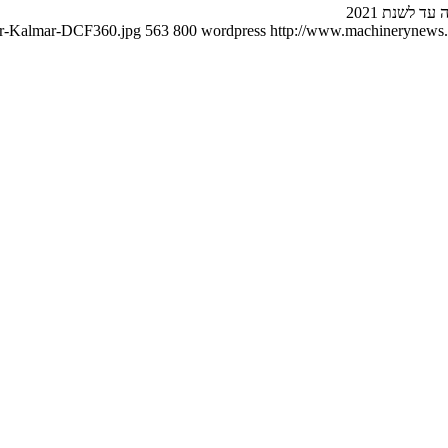
 לשנת 2021
mar-Kalmar-DCF360.jpg
563
800
wordpress
http://www.machinerynews.c