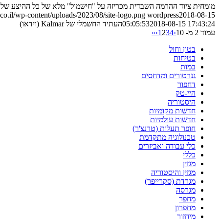
מומחית ציוד ההרמה השבדית מכריזה על "חישמול" מלא של כל ההיצע שלה עד
o.il/wp-content/uploads/2023/08/site-logo.png
wordpress
2018-08-15
2018-08-15 17:43:24
05:05:53
העתיד החשמלי של Kalmar (וידאו)
עמוד 2 מ- 10
‹
4
3
2
1
›
»
בטון וחול
בטיחות
במות
גנרטורים ומדחסים
דחפור
היי-טק
היסטוריה
חדשות מקומיות
חדשות עולמיות
חופר תעלות (טרנצ'ר)
טכנולוגיה מתקדמת
כלי עבודה ואביזרים
כללי
מגזין
מגזין והיסטוריה
מגרדת (סקרייפר)
מגרסה
מחפר
מחפרון
מיחזור