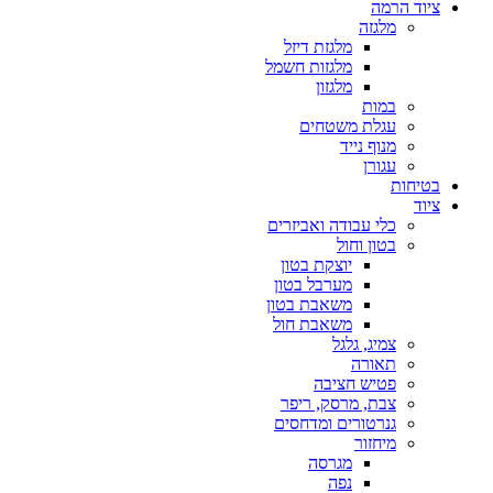
ציוד הרמה
מלגזה
מלגזת דיזל
מלגזות חשמל
מלגזון
במות
עגלת משטחים
מנוף נייד
עגורן
בטיחות
ציוד
כלי עבודה ואביזרים
בטון וחול
יוצקת בטון
מערבל בטון
משאבת בטון
משאבת חול
צמיג, גלגל
תאורה
פטיש חציבה
צבת, מרסק, ריפר
גנרטורים ומדחסים
מיחזור
מגרסה
נפה