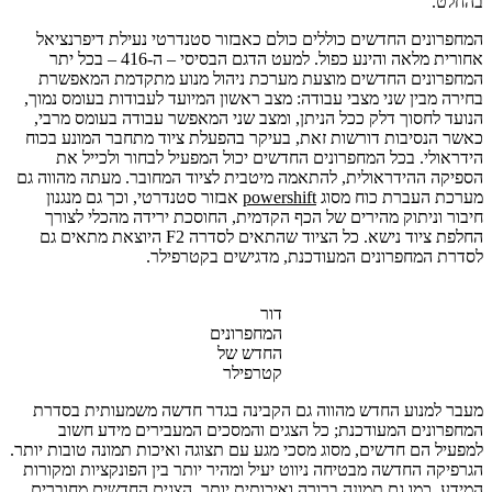
בהחלט.
המחפרונים החדשים כוללים כולם כאבזור סטנדרטי נעילת דיפרנציאל
אחורית מלאה והינע כפול. למעט הדגם הבסיסי – ה-416 – בכל יתר
המחפרונים החדשים מוצעת מערכת ניהול מנוע מתקדמת המאפשרת
בחירה מבין שני מצבי עבודה: מצב ראשון המיועד לעבודות בעומס נמוך,
הנועד לחסוך דלק ככל הניתן, ומצב שני המאפשר עבודה בעומס מרבי,
כאשר הנסיבות דורשות זאת, בעיקר בהפעלת ציוד מתחבר המונע בכוח
הידראולי. בכל המחפרונים החדשים יכול המפעיל לבחור ולכייל את
הספיקה ההידראולית, להתאמה מיטבית לציוד המחובר. מעתה מהווה גם
מערכת העברת כוח מסוג
powershift
אבזור סטנדרטי, וכך גם מנגנון
חיבור וניתוק מהירים של הכף הקדמית, החוסכת ירידה מהכלי לצורך
החלפת ציוד נישא. כל הציוד שהתאים לסדרה F2 היוצאת מתאים גם
לסדרת המחפרונים המעודכנת, מדגישים בקטרפילר.
דור
המחפרונים
החדש של
קטרפילר
מעבר למנוע החדש מהווה גם הקבינה בגדר חדשה משמעותית בסדרת
המחפרונים המעודכנת; כל הצגים והמסכים המעבירים מידע חשוב
למפעיל הם חדשים, מסוג מסכי מגע עם תצוגה ואיכות תמונה טובות יותר.
הגרפיקה החדשה מבטיחה ניווט יעיל ומהיר יותר בין הפונקציות ומקורות
המידע, כמו גם תמונה ברורה ואיכותית יותר. הצגים החדשים מחוברים