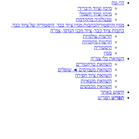
היי-טק
מיכון וציוד היברידי
מיכון וציוד חשמלי
טכנולוגיה מתקדמת
מגזין והיסטוריה
כתבות מגזין ציוד כבד, היסטוריה של ציוד כבד,
כתבות ציוד כבד, ציוד מכני הנדסי, צמ"ה
חדשות עולמיות
חדשות מקומיות
היסטוריה
מגזין
השוואת כלי צמ"ה
השוואת טרקטורים
השוואת מעמיסים ◄ שופלים
השוואת ציוד חפירה
השוואת משאיות
השוואת מכבשים
חיפוש באתר
תפריט
תפריט