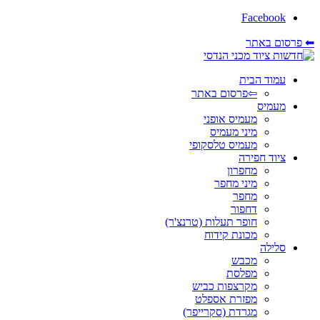
Facebook
⬅ פרסום באתר
עמוד הבית
⇦פרסום באתר
מעמיס
מעמיס אופני
מיני מעמיס
מעמיס טלסקופי
ציוד חפירה
מחפרון
מיני מחפר
מחפר
דחפור
חופר תעלות (טרנצ'ר)
מכונת קידוח
סלילה
מכבש
מפלסת
מקרצפות כביש
מפזרת אספלט
מגרדת (סקרייפר)