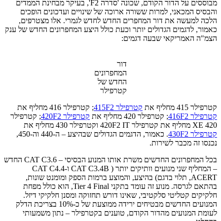
מבוססים על הדור הקודם, שכונה 'סדרה F2', בעיקר מבחינת הממדים
והבסיס המכאני, למרות ששורה ארוכה של שינויים ועדכונים הופכים
הלכה למעשה את דור המחפרים החדש לחדש לגמרי. אלו מצטרפים,
כאמור, לדגמים הגדולים יותר וכעת כולל היצע המחפרונים החדש של ענק
הצמ"ה האמריקאי שבעה דגמים:
דור
המחפרונים
החדש של
קטרפילר
קטרפילר 415 מחליף את
קטרפילר 415F2
; קטרפילר 416 מחליף את
קטרפילר 416F2
; קטרפילר 420 מחליף את
קטרפילר 420F2
; קטרפילר
420 XE מחליף את קטרפילר 420F2 IT וקטרפילר 430 מחליף את
קטרפילר 430F2
. כאמור, הדגמים הגדולים שבהיצע – ה-440 וה-450,
נכנסו זה מכבר לשירות.
בכל המחפרונים החדשים משרת אותו המנוע הבסיסי – CAT C3.6 החדש
– המחליף שני מנועים וותיקים יותר ( CAT C3.4B ו-CAT C4.4
ACERT, תלוי בדגם) בהיצע, והמוצע ברמות הספק ומומנט שונות,
בהתאם לגרסה. מנוע זה עומד בתקני Tier 4 Final, הוא כולל מפחת
חלקיקים קטליטי סלקטיבי, שאינו דורש תחזוקה ומסנן חלקיקי דיזל.
המנועים החדשים מבטיחים ירידה ממוצעת של כ-10% בצריכת הדלק
לעומת המנועים מהדור הקודם, טוענים בקטרפילר – נתון משמעותי