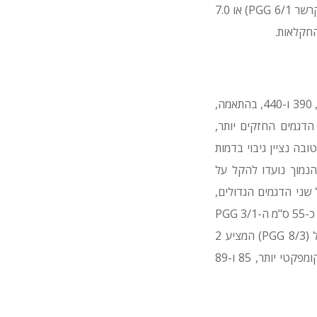
צמד גלגלים. הדגמים החדשים הם בעוצמה של 2.8 קילו-ואט (קרשר PGG 3/1), 5.0 קילו-ואט (קרשר PGG 6/1) או 7.0
הגנרטורים מונעים באמצעות מנועי בנזין 4-פעימתיים שקטים הממותגים כ-Kärcher בנפח 208, 390 ו-440, בהתאמה,
ר בדגם ה-PGG 3/1 הקומפקטי יותר ו-25 ליטר בשני הדגמים החזקים יותר,
חשמלית ולטובה נציין גיבוי בדמות
נמוך נועדו להקל על
העבודה; האורך הוא 65 ס"מ בדגם הקטן יותר ו-75 ס"מ אצל שני הדגמים הגדולים,
הרוחב הוא 43 ס"מ בקטן ו-70 ס"מ אצל שני הגדולים והגובה (מפני הקרקע, כולל הגלגלים) הוא כ-55 ס"מ ה-PGG 3/1
וכ-65 ס"מ אצל שני הגדולים יותר. הגנרטורים מייצרים מתח של 230 וואט, למעט הדגם הגדול (PGG 8/3) המציע 2
מצבים: 230 או 400 וואט (תלת-פאזי). משקל הגנרטורים (ללא דלק) עומד על 50 ק"ג עבור הקומפקטי יותר, 85 ו-89