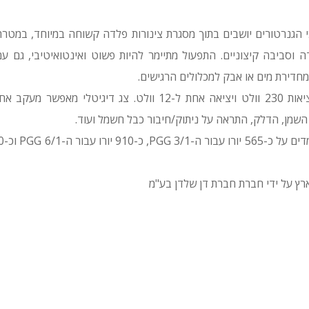
דגישים כי הגנרטורים יושבים בתוך מסגרת צינורות פלדה קשוחה במיוחד, במט
ה וסביבה קיצוניים. התפעול מתיימר להיות פשוט ואינטואיטיבי, גם עם
דירת מים או אבק למכלולים הרגישים.
לכל הגנרטורים שתי יציאות 230 וולט ויציאה אחת ל-12 וולט. צג דיג
השמן, הדלק, התראה על ניתוק/חיבור כבל חשמל ועוד.
רץ על ידי חברת חברת דן שלדן בע"מ