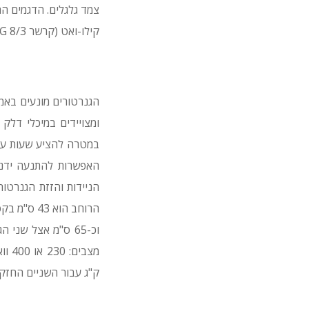
קילו-ואט (קרשר PGG 8/3). בקרשר מייעדים את הגנרטורים החדשים למגזרי התשתיות, הבניין והחקלאות.
האפשרות להתנעה ידני
ק"ג עבור השניים החזקי