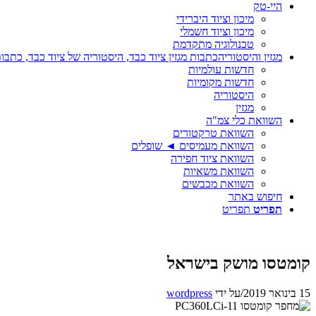
היי-טק
מיכון וציוד היברידי
מיכון וציוד חשמלי
טכנולוגיה מתקדמת
מגזין והיסטוריה
כתבות מגזין ציוד כבד, היסטוריה של ציוד כבד, כתבות
חדשות עולמיות
חדשות מקומיות
היסטוריה
מגזין
השוואת כלי צמ"ה
השוואת טרקטורים
השוואת מעמיסים ◄ שופלים
השוואת ציוד חפירה
השוואת משאיות
השוואת מכבשים
חיפוש באתר
תפריט
תפריט
קומטסו מושק בישראל
15 בינואר 2019
/
על ידי
wordpress