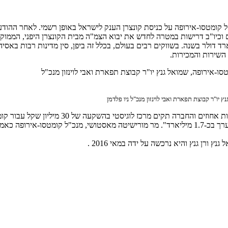
דם וכיו"ב דרישות במטרה לחדש את יבוא הצמ"ה מבית הקונצרן היפני, הממוק
 יו"ר קבוצת תפארת ואבי לוינזון מנכ"ל ניו פלדמן
לישראל תגדיל את פעילות החברה (ניו פלדמן. ד
מנכ”ל ניו פלדמן מוסיף: "היקף שוק כלי הצמ"ה בשנה האחרונה בישראל מוערך בכ-1.7 מיליארד". מר מור
רן גנץ והיא נרכשה על ידה במאי 2016 .