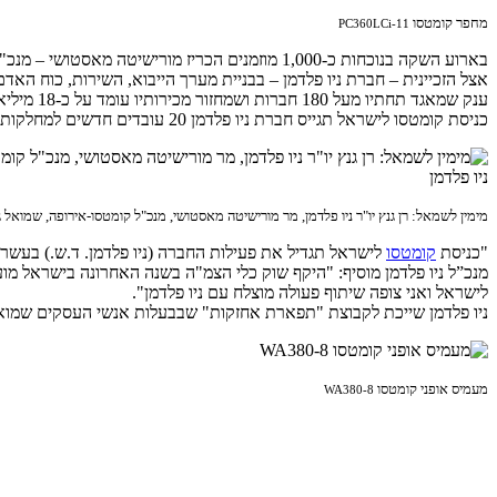
מחפר קומטסו
PC360LCi-11
בארוע השקה בנוכחות כ-1,000 מוזמנים הכריז מורישיטה מאסטושי – מנכ"ל קומטסו-אירופה על כניסת קונצרן הענק לישראל באופן רשמי. לאחר ההודעה הרשמית בדבר
אצל הזכיינית – חברת ניו פלדמן – בבניית מערך הייבוא, השירות, כוח הא
ענק שמאגד תחתיו מעל 180 חברות ושמחזור מכירותיו עומד על כ-18 מיליארד דולר בשנה. בשווקים רבים בעולם, בכלל זה ביפן, סין מדינות רבות באסיה ועוד יש ל
כניסת קומטסו לישראל תגייס חברת ניו פלדמן 20 עובדים חדשים למחלקות השירות והמכירות.
מימין לשמאל: רן גנץ יו"ר ניו פלדמן, מר מורישיטה מאסטושי, מנכ"ל קומטסו-אירופה, שמואל גנץ
"כניסת
קומטסו
לישראל ואני צופה שיתוף פעולה מוצלח עם ניו פלדמן".
ניו פלדמן שייכת לקבוצת "תפארת אחזקות" שבבעלות אנשי העסקים שמואל גנץ ו
מעמיס אופני קומטסו
WA380-8