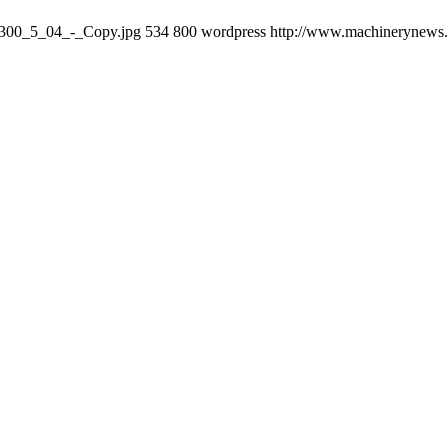
M300_5_04_-_Copy.jpg
534
800
wordpress
http://www.machinerynews.c