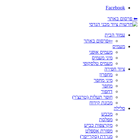
Facebook
⬅ פרסום באתר
עמוד הבית
⇦פרסום באתר
מעמיס
מעמיס אופני
מיני מעמיס
מעמיס טלסקופי
ציוד חפירה
מחפרון
מיני מחפר
מחפר
דחפור
חופר תעלות (טרנצ'ר)
מכונת קידוח
סלילה
מכבש
מפלסת
מקרצפות כביש
מפזרת אספלט
מגרדת (סקרייפר)