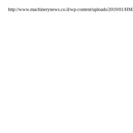
http://www.machinerynews.co.il/wp-content/uploads/2019/01/H