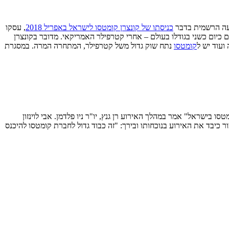
כניסתו של קונצרן קומטסו לישראל באפריל 2018
, עסקו
ם כיום כשני בגודלו בעולם – אחרי קטרפילר האמריקאי. מדובר בקונצרן
קומטסו
נתח שוק גדול משל קטרפילר, המתחרה המרה. במסגרת
.ש.) בעשרות אחוזים והחברה תקים מרכז לוגיסטי בהשקעה של 30 מיליון שקל עבור קומטסו בישראל" אמר במהלך האירוע רן גנץ, יו"ר ניו פלדמן. אבי לוינזון
ישיטה מאסטושי, מנכ"ל קומטסו-אירופה כאמור כיבד את האירוע בנוכחותו ובירך: "זה כבוד גדול לחברת קומטסו להיכנס