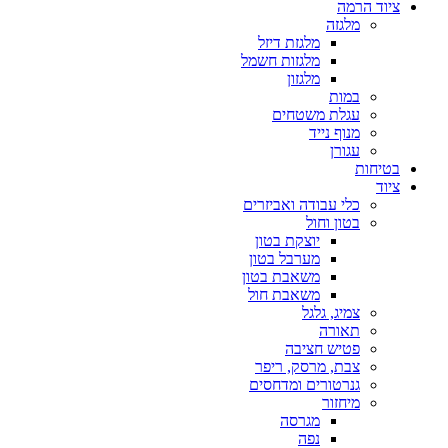
ציוד הרמה
מלגזה
מלגזת דיזל
מלגזות חשמל
מלגזון
במות
עגלת משטחים
מנוף נייד
עגורן
בטיחות
ציוד
כלי עבודה ואביזרים
בטון וחול
יוצקת בטון
מערבל בטון
משאבת בטון
משאבת חול
צמיג, גלגל
תאורה
פטיש חציבה
צבת, מרסק, ריפר
גנרטורים ומדחסים
מיחזור
מגרסה
נפה