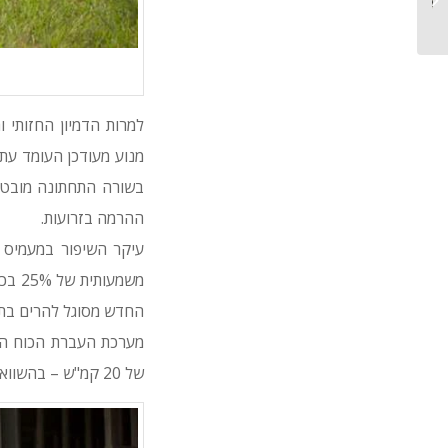
מוולוו (וידאו)
בשורה התחתונה מובטחת
ההרמה בזרועות.
עיקר השיפור במעמיס 
החדש מסוגל להרים בתנוחה זו 
מערכת העברת הכוח הה
של 20 קמ"ש – בהשוואה ל-16 קמ"ש ב-903C.