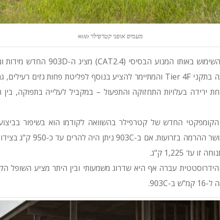
מעמיס אופני קטרפילר
903D
למרות הדמיון החזותי והשימוש באותו המנוע ה
מנוע מעודכן העומד עתה בתקני Tier 4F והמתיימר להציע בנוסף לפליטת פחות גזים
 ירידה בעלויות התחזוקה והתפעול – במקביל לעלייה בתפוקה, בין ה
הקומפקטי החדש של קטרפילר בהשוואה לקודמו הוא בשיפור בביצועי
עד 1,225 ק"ג.
ידרוסטטית עברה אף היא שדרוג משמעותי ובין היתר מציע השופל הקו