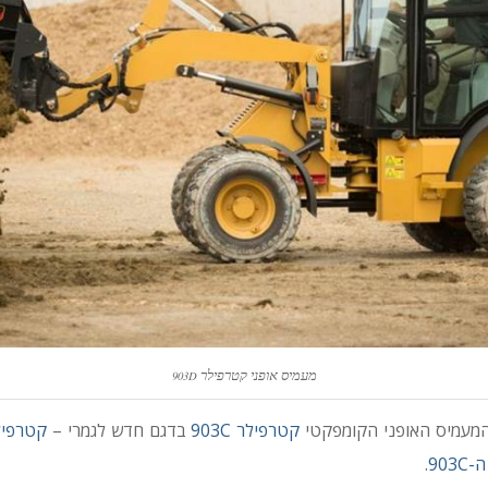
מעמיס אופני קטרפילר
903D
מעמיס האופני הקומפקטי
קטרפילר 903C
בדגם חדש לגמרי –
קטרפילר D
903
.