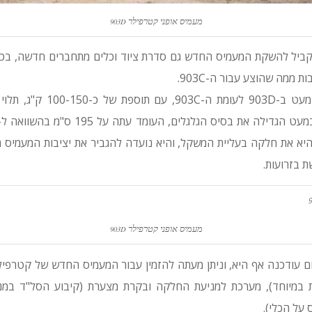
מעמיס אופני קטרפילר
903D
ביל להשקת המעמיס החדש גם סדרת ציוד וכלים מתחברים חדשה, בכל
ת ממה שהוצע עבור ה-903C.
משקל העבודה עלה במעט ב-903D לע
יא את חלקה בעליית המשקל, והיא נועדה להגביר את יציבות המעמיס 
 בזרועות.
מעמיס אופני קטרפילר
903D
 עודכנה אף היא, וניתן מעתה להזמין עבור המעמיס החדש של קטרפי
ת במיוחד), מערכת למניעת החלקה ובקרת מצערת (קיבוע הסל"ד במנ
על הכלי).