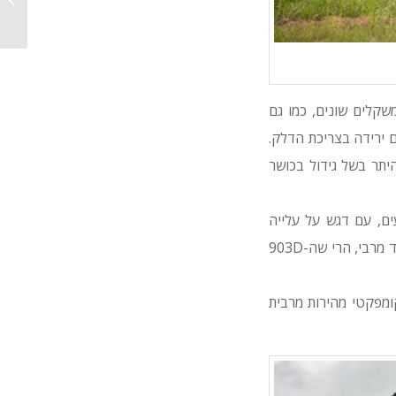
מחפרים 
בסיסי (CAT2.4) מציג ה-903D החדש מידות ומשקלים שונים, כמו גם
 רעילים, גם ירידה בצריכת הדלק.
יתר בשל גידול בכושר
ם, עם דגש על עלייה
משמעותית של 25% בכושר ההרמה בזרועות. אם ב-903C ניתן היה להרים עד כ-950 ק"ג בצידוד מרבי, הרי שה-903D
מפקטי מהירות מרבית