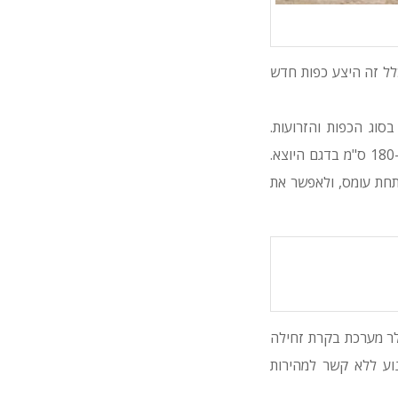
ל זה היצע כפות חדש
ומת ה-903C, עם תוספת של כ-100-150 ק"ג, תלוי בסוג הכפות והזרועות.
הארכת החלק הקדמי במעט הגדילה את בסיס הגלגלים, העומד עתה על 195 ס"מ בהשוואה ל-180 ס"מ בדגם היוצא.
תחת עומס, ולאפשר את
לר מערכת בקרת זחילה
וע ללא קשר למהירות