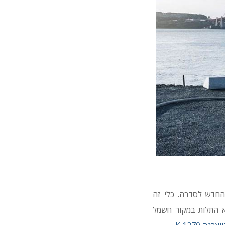
וארנה מרחיבה את היצע מסורי הבטון המונעים בנזין מתוצרתה עם הוספת ה-K 770 החדש לסדרה. כלי זה
לא התלות במקור חשמל