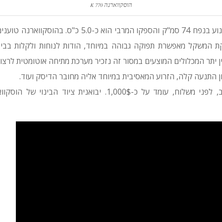
הוסקווארנה
K 770
להוסקווארנה K 770 מנוע בנפח 74 סמ"ק והספקו המרבי הוא כ
ת המשקל מאפשרת תפוקה גבוהה במיוחד, הודות לנוחות ולקלות בביצו
ן יתר המכלולים המוצעים במסור זה נזכיר מערכת מתיחה אוטומטית לרצו
נון התנעה קלה, הזרוע המאסיבית במיוחד אליה מחובר הדיסק ועוד.
מחיר מסור זה בארה"ב, לפני משלוח, עומד על כ-1,000$. יבואנית 