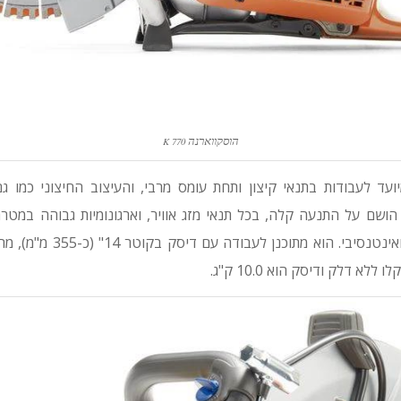
הוסקווארנה
K 770
K  מיועד לעבודות בתנאי קיצון ותחת עומס מרבי, והעיצוב החיצוני כמו 
הושם על התנעה קלה, בכל תנאי מזג אוויר, וארגונומיות גבוהה במטר
המפעיל בשימוש ארוך ואינטנסיבי