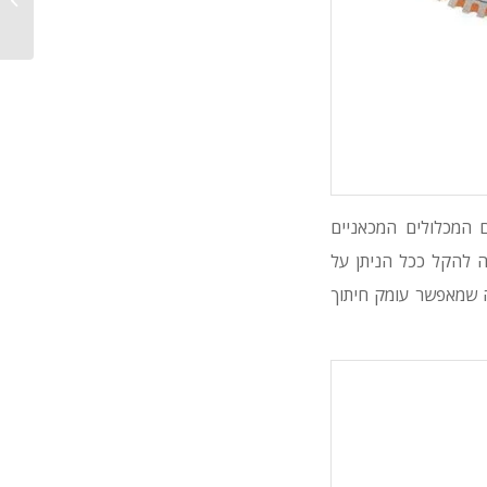
מיונדאי
גם המכלולים המכאניים
ה להקל ככל הניתן על
. הוא מתוכנן לעבודה עם דיסק בקוטר 14" (כ-355 מ"מ), מה שמאפשר עומק חיתוך