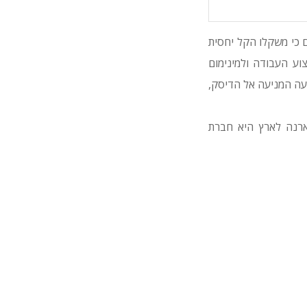
-5.0 כ"ס. בהוסקווארנה טוענים כי משקלו הקל יחסית
ע העבודה ולמינימום
עה המניעה אל הדיסק,
ציוד הבינוי של הוסקווארנה לארץ היא חברת