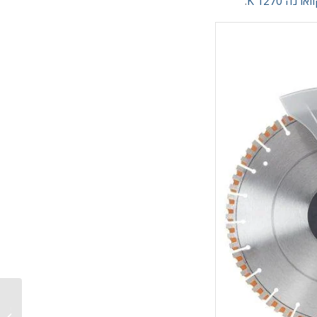
רנה K 1270
.