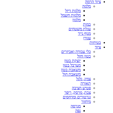
ציוד הרמה
מלגזה
מלגזת דיזל
מלגזות חשמל
מלגזון
במות
עגלת משטחים
מנוף נייד
עגורן
בטיחות
ציוד
כלי עבודה ואביזרים
בטון וחול
יוצקת בטון
מערבל בטון
משאבת בטון
משאבת חול
צמיג, גלגל
תאורה
פטיש חציבה
צבת, מרסק, ריפר
גנרטורים ומדחסים
מיחזור
מגרסה
נפה