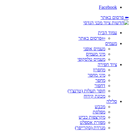
Facebook
⬅ פרסום באתר
עמוד הבית
⇦פרסום באתר
מעמיס
מעמיס אופני
מיני מעמיס
מעמיס טלסקופי
ציוד חפירה
מחפרון
מיני מחפר
מחפר
דחפור
חופר תעלות (טרנצ'ר)
מכונת קידוח
סלילה
מכבש
מפלסת
מקרצפות כביש
מפזרת אספלט
מגרדת (סקרייפר)