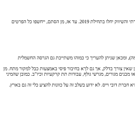
החשיפה נערכה בפריז בסוף אפריל, כאשר במקביל למיעוט במסירת פרטים מכאניים או ביצועים של המיני מחפר החדש הודיעה היצרנית כי הייצור הסדרתי והשיווק יחלו בתחילת 2019. עד אז, מן הסתם, ייחשפו כל הפרטים
רה, בהתאמה), ומכאן שניתן להעריך כי כמוהו משתייכת גם הגרסה החשמלית
 שאין צורך בדלק, אך גם לךא בחיבור פיסי באמצעות כבל למקור מתח. מן
 מבנים מגורים, מגרשי גולף, עבודות תת קרקעיות וכיו"ב. כמובן שהמיני
 חברת דובי וייס. לא ידוע בשלב זה על כוונות להציע כלי זה גם בארץ.