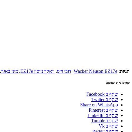
תגיות:
Wacker Neuson EZ17e
,
דובי וייס
,
וואקר ניוסון EZ17e
,
מיני באגר
,
שתפו את הפוסט
שתף ב Facebook
שתף ב Twitter
Share on WhatsApp
שתף ב Pinterest
שתף ב LinkedIn
שתף ב Tumblr
שתף ב Vk
שתף ב Reddit