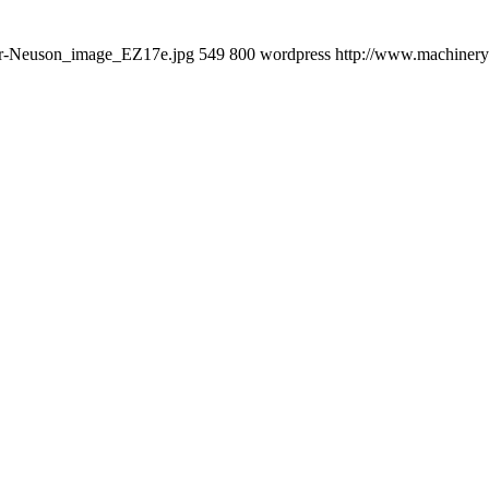
ker-Neuson_image_EZ17e.jpg
549
800
wordpress
http://www.machineryn