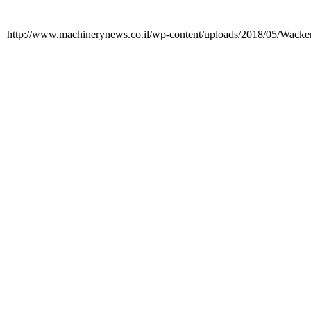
http://www.machinerynews.co.il/wp-content/uploads/2018/05/Wac