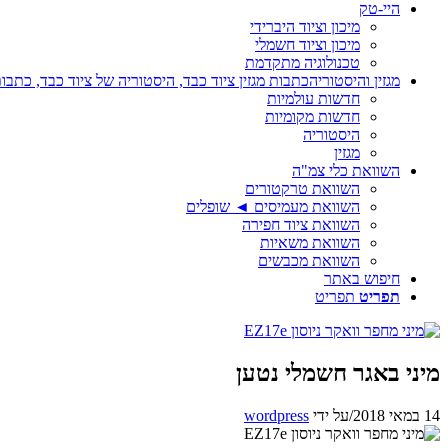
היי-טק
מיכון וציוד היברידי
מיכון וציוד חשמלי
טכנולוגיה מתקדמת
מגזין והיסטוריה
כתבות מגזין ציוד כבד, היסטוריה של ציוד כבד, כתבות
חדשות עולמיות
חדשות מקומיות
היסטוריה
מגזין
השוואת כלי צמ"ה
השוואת טרקטורים
השוואת מעמיסים ◄ שופלים
השוואת ציוד חפירה
השוואת משאיות
השוואת מכבשים
חיפוש באתר
תפריט
תפריט
מיני באגר חשמלי נטען
14 במאי 2018
/
על ידי
wordpress