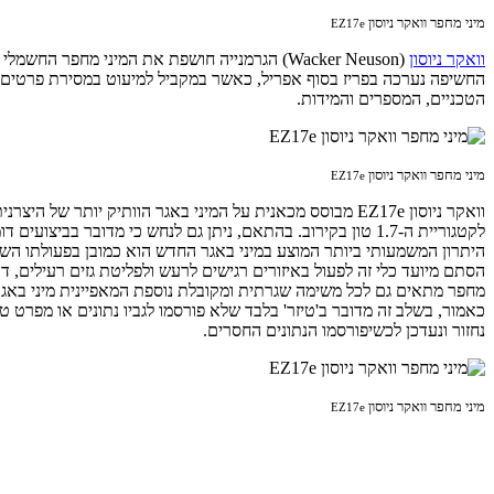
מיני מחפר וואקר ניוסון
EZ17e
וואקר ניוסון
(Wacker Neuson) הגרמנייה חושפת את המיני מחפר החשמלי הראשון בשוק המצויד במערך מצברים נטען.
הטכניים, המספרים והמידות.
מיני מחפר וואקר ניוסון
EZ17e
וואקר ניוסון EZ17e מבוסס מכאנית על המיני באגר הוותיק יותר של היצרנית –
לקטגוריית ה-1.7 טון בקירוב. בהתאם, ניתן גם לנחש כי מדובר בביצועים דומים.
היתרון המשמעותי ביותר המוצע במיני באגר החדש הוא כמובן בפעולתו השקט
הסתם מיועד כלי זה לפעול באיזורים רגישים לרעש ולפליטת גזים רעילים, דו
מחפר מתאים גם לכל משימה שגרתית ומקובלת נוספת המאפיינית מיני באג
כאמור, בשלב זה מדובר ב'טיזר' בלבד שלא פורסמו לגביו נתונים או מפרט טכנ
נחזור ונעדכן לכשיפורסמו הנתונים החסרים.
מיני מחפר וואקר ניוסון
EZ17e