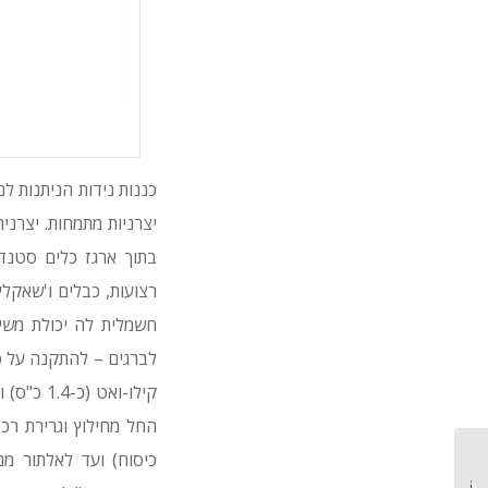
כננות נידות הניתנות לנ
בתוך ארגז כלים סטנדר
CAT ו-Wacker Neuson