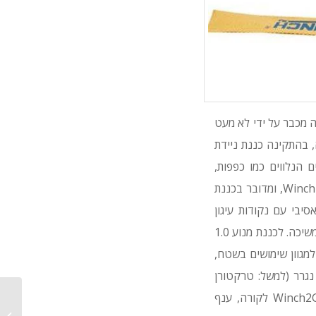
זה מכבר על ידי לא מעט
עיון צעד נוסף קדימה, בהתקינה כננת ניידת
 הנלווים כמו כפפות,
רצועות, כבלים ו'שאקלים'. לכננת הנתונה בארגז קוראים ב-Superwinch בשם המתבקש Winch2Go, ומדובר בכננת
 על בסיס פלדה מאסיבי עם נקודות עיגון
לברגים – להתקנה על פגוש, מרכב, שלדה או כל בסיס איתן ומאסיבי אחר היכול לשמש כ'עוגן' למשיכה. לכננת מנוע 1.0
היכולה לשמש למגוון שימושים בשטח,
, רכב UTV), דרך העלאת רכב על נגרר (למשל: טרקטורן
כיסוח) ועד לאלתור מנוף הרמה, כאשר יש צורך להרים מטען לגובה (באמצעות חיבור ה-Winch2Go לקורה, ענף