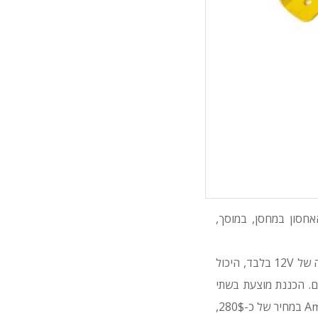
חסון במחסן, במוסך,
יתרון משמעותי המוצע בערכת ה-Winch2Go החדשה הוא בחיבור הנדרש לספק חשמל בעוצמה של 12V בלבד, היכול
. הכננת מוצעת בשתי
גרסאות: עם כבל ניילון או כבל פלדה, שניהם באורך כ-15.25 מ'. ה-Winch2Go מוצעת ב-Amazon במחיר של כ-280$,