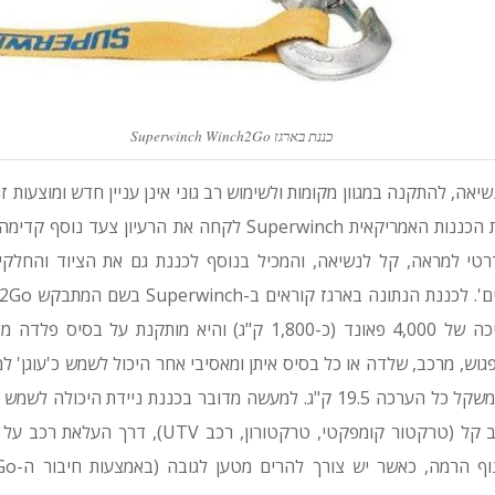
כננת בארגז Superwinch Winch2Go
שיאה, להתקנה במגוון מקומות ולשימוש רב גוני אינן עניין חדש ומוצעות 
יצרניות מתמחות. יצרנית הכננות האמריקאית Superwinch לקחה את הר
טי למראה, קל לנשיאה, והמכיל בנוסף לכננת גם את הציוד והחלקים
חשמלית לה יכולת משיכה של 4,000 פאונד (כ-1,800 ק"ג) והיא מותקנת
קילו-ואט (כ-1.4 כ"ס) ומשקל כל הערכה 19.5 ק"ג. למעשה מדובר בכננת ניידת 
החל מחילוץ וגרירת רכב קל (טרקטור קומפקטי, טרקטורון