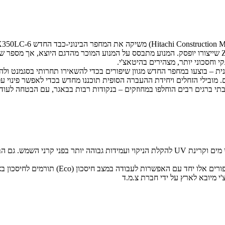
7.8 ליטר המציע כאן 271 כ"ס. מחפר זה מחליף את ההיטאצ'י ZX350LC-5 שייצורו יופסק. המנוע מתבסס על המנ
 וחסכוני יותר, מצהירים בהיטאצ'י.
 מובילי הזחלים ויחידת ההעברה הסופית תוכננו מחדש בכדי לאפשר פינוי עפר
 ברגים רבים הוחלפו במחוזקים – בנקודות רבות בבאגר, עם הבטחה לעוד אמ
תא המפעיל שודרג אף הוא וכולל שימוש נרחב יותר בחומרים העמידים בפני מים וקרינת UV להקלת הניקו
) תורמים לחיסכון בצריכת הדלק של עד 15% ביחס לבאגר המוחלף, ההיטאצ'י ZX350LC-5.
י מיובא לארץ על ידי חברת צ.מ.ד