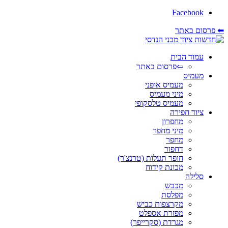
Facebook
⬅ פרסום באתר
עמוד הבית
⇦פרסום באתר
מעמיס
מעמיס אופני
מיני מעמיס
מעמיס טלסקופי
ציוד חפירה
מחפרון
מיני מחפר
מחפר
דחפור
חופר תעלות (טרנצ'ר)
מכונת קידוח
סלילה
מכבש
מפלסת
מקרצפות כביש
מפזרת אספלט
מגרדת (סקרייפר)