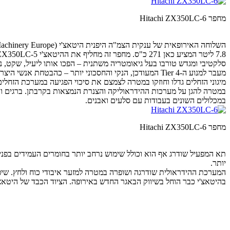
מחפר Hitachi ZX350LC-6
סלקטיבי ומגדש טורבו בעל גיאומטריה משתנית – הפכו אותו ליעיל, שקט, נקי
מעבר למנוע ה-Tier 4 המעודכן, הנקי והחסכוני יותר – כהבטחת אנשי היצרנית – בוצעו במחפר החדש מגוון שיפורים בכדי להשאירו תחרותי בסגמנט ולהגביר את רמת האמינות והעמידות שלו במגוון תנאי עבודה.
מיגוני הזחלים גדלו וחוזקו במטרה לצמצם את סיכוי הפגיעה במערכת הזחלים.
במטרה להגן על מערכות ההידראוליקה והצנרת הנמצאות בקרבתן. ברגים ובתי
במכלולים השונים בעבודות עם סלעים ואבנים.
מחפר Hitachi ZX350LC-6
יותר.
המערכת ההידראולית שודרגה ושופרה במטרה למזער איבודי כוח ולחץ. שיפורים אלו יחד עם האפשרות לעבודה במצב חיסכון (Eco
בהיטאצ'י כבר הוחל בשיווק הבאגר החדש באירופה. הציוד הכבד של היטאצ'