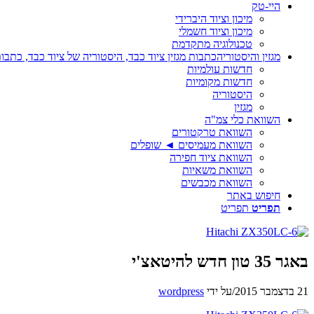
היי-טק
מיכון וציוד היברידי
מיכון וציוד חשמלי
טכנולוגיה מתקדמת
מגזין והיסטוריה
כתבות מגזין ציוד כבד, היסטוריה של ציוד כבד, כתבות
חדשות עולמיות
חדשות מקומיות
היסטוריה
מגזין
השוואת כלי צמ"ה
השוואת טרקטורים
השוואת מעמיסים ◄ שופלים
השוואת ציוד חפירה
השוואת משאיות
השוואת מכבשים
חיפוש באתר
תפריט
תפריט
באגר 35 טון חדש להיטאצ'י
21 בדצמבר 2015
/
על ידי
wordpress