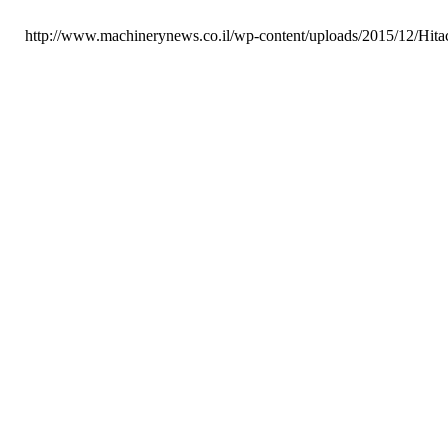
http://www.machinerynews.co.il/wp-content/uploads/2015/12/Hi