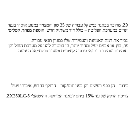
השלוחה האירופאית של ענקית הצמ"ה היפנית היטאצ'י (Hitachi Construction Machinery Europe) משיקה את המחפר הבינוני-כבד החדש ZX350LC-6. מדובר בבאגר במשקל עבודה של 35 טון והמצויד במנוע איסוזו בנפח
וע המוכר מהדגם היוצא, אך מספר שינויים במערכת הפליטה – כולל דוד משתיק חדש, הוספת מפחת קטליטי
, בוץ או אבנים יעיל ומהיר יותר, הן במטרה להגן על מערכת הזחל והן
ינות ועמידות בתנאי עבודה קיצוניים ומזעור פוטנציאל הפגיעה
י ועמידות גבוהה יותר בפני קרני השמש. גם הבידוד – הן בפני רעשים והן בפני חום/קור – הוחלף בחדש, איכותי ויעיל