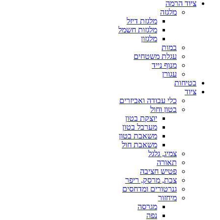
ציוד הרמה
מלגזה
מלגזת דיזל
מלגזות חשמל
מלגזון
במות
עגלת משטחים
מנוף נייד
עגורן
בטיחות
ציוד
כלי עבודה ואביזרים
בטון וחול
יוצקת בטון
מערבל בטון
משאבת בטון
משאבת חול
צמיג, גלגל
תאורה
פטיש חציבה
צבת, מרסק, ריפר
גנרטורים ומדחסים
מיחזור
מגרסה
נפה