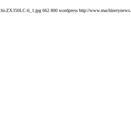
tachi-ZX350LC-6_1.jpg
662
800
wordpress
http://www.machinerynews.c