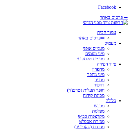
Facebook
⬅ פרסום באתר
עמוד הבית
⇦פרסום באתר
מעמיס
מעמיס אופני
מיני מעמיס
מעמיס טלסקופי
ציוד חפירה
מחפרון
מיני מחפר
מחפר
דחפור
חופר תעלות (טרנצ'ר)
מכונת קידוח
סלילה
מכבש
מפלסת
מקרצפות כביש
מפזרת אספלט
מגרדת (סקרייפר)