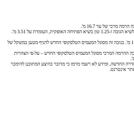
ההיצע מתחיל עם ה-XCT670-70 לו יכולת הרמה של 3.5 טון והגעה לגובה הרמה מרבי של 7.15 מ'. מעמיס טלסקופי זה מסוגל להרים מטען של 2.0 טון לשיא הגובה ו-1.25 טון בשיא הפתיחה האופקית, העומדת על 3.51 מ'.
המעמיס הטלסקופי השני בהיצע הוא ה-XCT670-140 אשר גם לו יכולת הרמה מרבית של 3.5 טון, אך גובה הרמה מרבי מרשים עוד יותר העומד על 13.7 מ'. בגובה זה מסוגל המעמיס הטלסקופי החדש להניף מטען במשקל של
פיים החדש של XCMG הוא ה-XCT680-170 המתהדר ביכולת הרמה מקסימאלית של 4.5 טון וגובה הרמה מרבי של 16.7 מ'. בגובה ההרמה המרבי מסוגל המעמיס הטלסקופי החדש – על-פי הצהרות
הסדרה החדשה, ומידע לא רשמי מרמז כי מדובר בהיצע המתוכנן להימכר