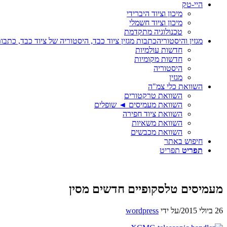
היי-טק
מיכון וציוד היברידי
מיכון וציוד חשמלי
טכנולוגיה מתקדמת
מגזין והיסטוריה
כתבות מגזין ציוד כבד, היסטוריה של ציוד כבד, כתבות
חדשות עולמיות
חדשות מקומיות
היסטוריה
מגזין
השוואת כלי צמ"ה
השוואת טרקטורים
השוואת מעמיסים ◄ שופלים
השוואת ציוד חפירה
השוואת משאיות
השוואת מכבשים
חיפוש באתר
תפריט
תפריט
מעמיסים טלסקופיים חדשים מסין
26 ביולי 2015
/
על ידי
wordpress