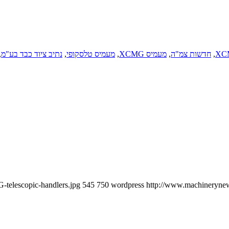
XC
,
חדשות צמ"ה
,
מעמיס XCMG
,
מעמיס טלסקופי
,
נתיב ציוד כבד בע"מ
,
telescopic-handlers.jpg
545
750
wordpress
http://www.machinerynews