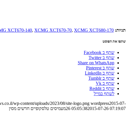
תגיות:
XCMG XCT680-170
,
XCMG XCT670-70
,
MG XCT670-140
שתפו את הפוסט
שתף ב Facebook
שתף ב Twitter
Share on WhatsApp
שתף ב Pinterest
שתף ב LinkedIn
שתף ב Tumblr
שתף ב Vk
שתף ב Reddit
לשתף במייל
.co.il/wp-content/uploads/2023/08/site-logo.png
wordpress
2015-07-
2015-07-26 07:19:07
26 05:05:38
מעמיסים טלסקופיים חדשים מסין