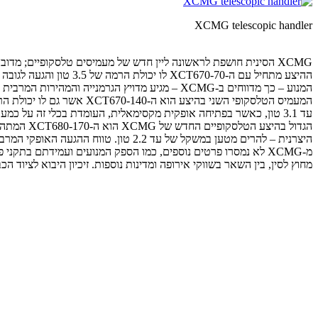
XCMG telescopic handler
XCMG הסינית חושפת לראשונה ליין חדש של מעמיסים טלסקופיים; מדובר בשלב ההשקה בשלושה דגמים עם יכולות הרמה של עד 4.5 טון והגעה לגובה הרמה מרבי של עד 16.7 מ'.
המנוע – כך מדווחים ב-XCMG – מגיע מדויץ הגרמנייה והמהירות המרבית המוצהרת עומדת על 30 קמ"ש.
עד 3.1 טון, כאשר בפתיחה אופקית מקסימאלית, העומדת בכלי זה על כמעט 9.5 מ', הוא מסוגל להרים 635 ק"ג. גם דגם זה מונע באמצעות מנוע דויץ.
היצרנית – להרים מטען במשקל של עד 2.2 טון. טווח ההגעה האופקי המרבי כאן עומד על 12.6 מ' ובפתיחה זו הוא מסוגל להניף עד 490 ק"ג בקצה ה'בום'.
מ-XCMG לא נמסרו פרטים נוספים, כמו הספק המנועים ועמידתם בת
מחוץ לסין, בין השאר בשווקי אירופה ומדינות נוספות. זיכיון היבוא לציוד הכבד של XCMG לישראל נמצא בידי חברת נתיב ציוד כבד בע"מ. לחברה אין 