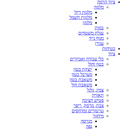
ציוד הרמה
מלגזה
מלגזת דיזל
מלגזות חשמל
מלגזון
במות
עגלת משטחים
מנוף נייד
עגורן
בטיחות
ציוד
כלי עבודה ואביזרים
בטון וחול
יוצקת בטון
מערבל בטון
משאבת בטון
משאבת חול
צמיג, גלגל
תאורה
פטיש חציבה
צבת, מרסק, ריפר
גנרטורים ומדחסים
מיחזור
מגרסה
נפה