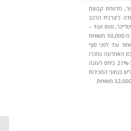
ר, מדווחת קבוצת
מדה כיצרנית הרכב
יינר, פוסו ועוד –
424,000 משאיות במהלך 11 החודשים הראשונים של 2012; מדובר בלמעלה מ-50,000 משאיות
ר מב-2011, עלייה של 14% שהושגה כאמור עוד לפני סוף
בזו האחרונה נמכרו
ב-11 החודשים הראשונים של 2012 כ-129,000 משאיות, המהוות עלייה של כ-21% ביחס לעונה
 של כמעט שליש כנתוני המכירות