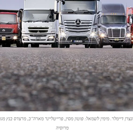
רן דיימלר. מימין לשמאל: פוטון מסין, פרייטליינר מארה"ב, מרצדס בנץ מגר
מרוסיה