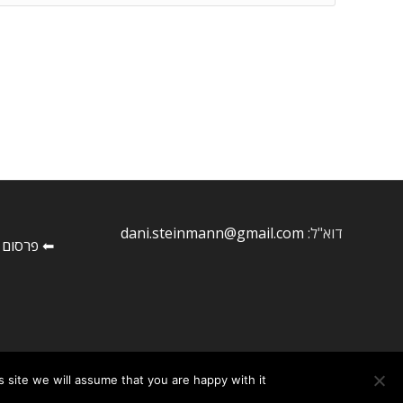
דוא"ל:
dani.steinmann@gmail.com
⬅ פרסום 
site we will assume that you are happy with it.
© ‫Copyright -
חדשות ציוד מכני הנדסי
-