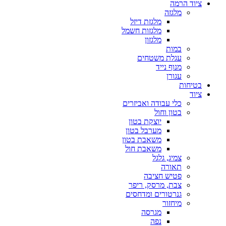
ציוד הרמה
מלגזה
מלגזת דיזל
מלגזות חשמל
מלגזון
במות
עגלת משטחים
מנוף נייד
עגורן
בטיחות
ציוד
כלי עבודה ואביזרים
בטון וחול
יוצקת בטון
מערבל בטון
משאבת בטון
משאבת חול
צמיג, גלגל
תאורה
פטיש חציבה
צבת, מרסק, ריפר
גנרטורים ומדחסים
מיחזור
מגרסה
נפה