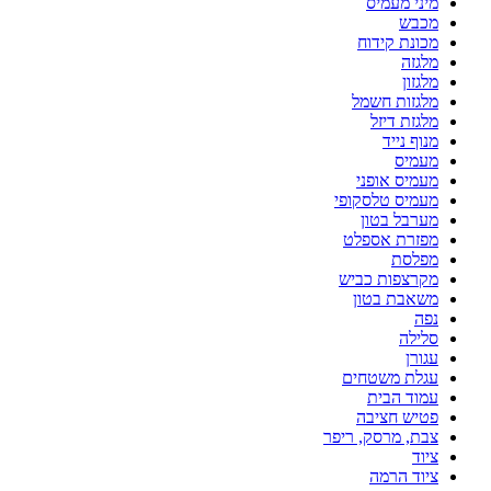
מיני מעמיס
מכבש
מכונת קידוח
מלגזה
מלגזון
מלגזות חשמל
מלגזת דיזל
מנוף נייד
מעמיס
מעמיס אופני
מעמיס טלסקופי
מערבל בטון
מפזרת אספלט
מפלסת
מקרצפות כביש
משאבת בטון
נפה
סלילה
עגורן
עגלת משטחים
עמוד הבית
פטיש חציבה
צבת, מרסק, ריפר
ציוד
ציוד הרמה