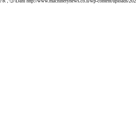
http://www.machinerynews.co.il/wp-content/uploads/202
Dani
חבר, את