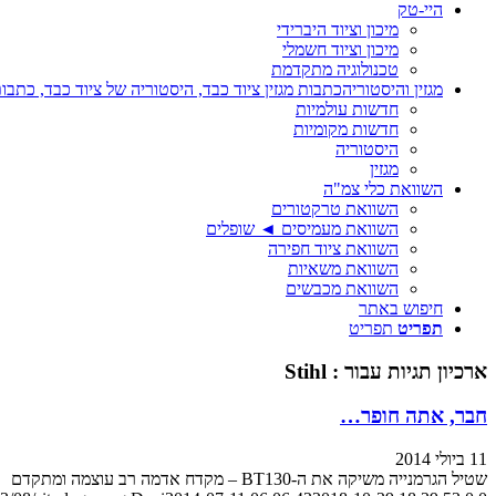
היי-טק
מיכון וציוד היברידי
מיכון וציוד חשמלי
טכנולוגיה מתקדמת
מגזין והיסטוריה
כתבות מגזין ציוד כבד, היסטוריה של ציוד כבד, כתבות
חדשות עולמיות
חדשות מקומיות
היסטוריה
מגזין
השוואת כלי צמ"ה
השוואת טרקטורים
השוואת מעמיסים ◄ שופלים
השוואת ציוד חפירה
השוואת משאיות
השוואת מכבשים
חיפוש באתר
תפריט
תפריט
ארכיון תגיות עבור :
Stihl
חבר, אתה חופר…
11 ביולי 2014
שטיל הגרמנייה משיקה את ה-BT130 – מקדח אדמה רב עוצמה ומתקדם