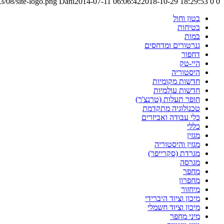
3/08/site-logo.png
Dani
2014-07-11 06:06:42
2018-10-29 18:29:53
0
0
בטון וחול
בטיחות
במות
גנרטורים ומדחסים
דחפור
היי-טק
היסטוריה
חדשות מקומיות
חדשות עולמיות
חופר תעלות (טרנצ'ר)
טכנולוגיה מתקדמת
כלי עבודה ואביזרים
כללי
מגזין
מגזין והיסטוריה
מגרדת (סקרייפר)
מגרסה
מחפר
מחפרון
מיחזור
מיכון וציוד היברידי
מיכון וציוד חשמלי
מיני מחפר