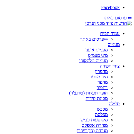
Facebook
⬅ פרסום באתר
עמוד הבית
⇦פרסום באתר
מעמיס
מעמיס אופני
מיני מעמיס
מעמיס טלסקופי
ציוד חפירה
מחפרון
מיני מחפר
מחפר
דחפור
חופר תעלות (טרנצ'ר)
מכונת קידוח
סלילה
מכבש
מפלסת
מקרצפות כביש
מפזרת אספלט
מגרדת (סקרייפר)